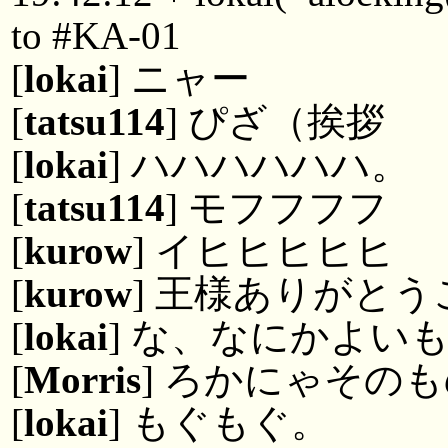
to #KA-01
[
lokai
] ニャー
[
tatsu114
] ぴざ（挨拶
[
lokai
] ハハハハハハ。
[
tatsu114
] モフフフフ
[
kurow
] イヒヒヒヒヒ
[
kurow
] 王様ありがと
[
lokai
] な、なにかよい
[
Morris
] ろかにゃその
[
lokai
] もぐもぐ。