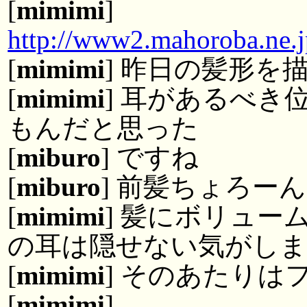
[
mimimi
]
http://www2.mahoroba.ne.
[
mimimi
] 昨日の髪形を
[
mimimi
] 耳があるべ
もんだと思った
[
miburo
] ですね
[
miburo
] 前髪ちょろー
[
mimimi
] 髪にボリュ
の耳は隠せない気がし
[
mimimi
] そのあたりは
[
mimimi
]