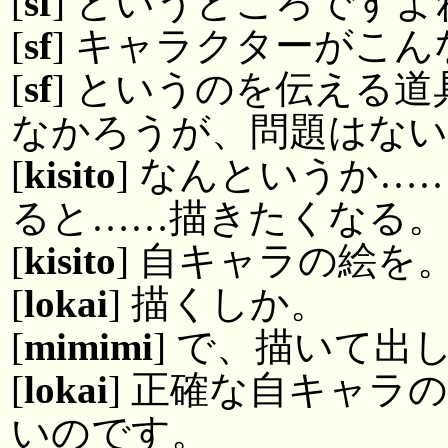
[
sf
] というところですよ
[
sf
] キャラクターがこ
[
sf
] というのを伝える
なかろうが、問題はな
[
kisito
] なんというか
ると……描きたくなる。
[
kisito
] 自キャラの絵を
[
lokai
] 描くしか。
[
mimimi
] で、描いて出
[
lokai
] 正確な自キャラ
いのです。