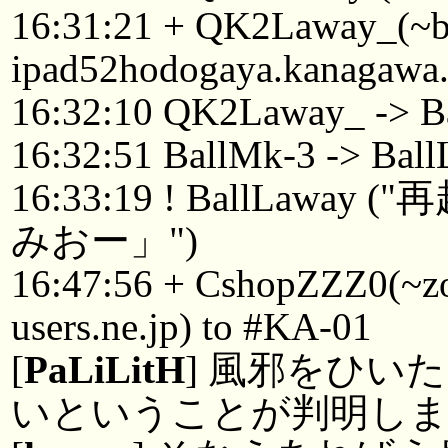
16:31:21 + QK2Laway_(~
ipad52hodogaya.kanagawa.
16:32:10 QK2Laway_ -> B
16:32:51 BallMk-3 -> Bal
16:33:19 ! BallLa
みおー」")
16:47:56 + CshopZZZ0(~
users.ne.jp) to #KA-01
[
PaLiLitH
] 風邪をひい
いということが判明し