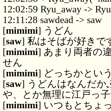
12:02:59 Ryu_away -> Ry
12:11:28 sawdead -> saw
[
mimimi
] うどん
[
saw
] 私はそばが好きで
[
mimimi
] あまり両者
せん
[
mimimi
] どっちかと
[
saw
] うどんはなんだ
や、とか無理に江戸っ子
[
mimimi
] いつもとち