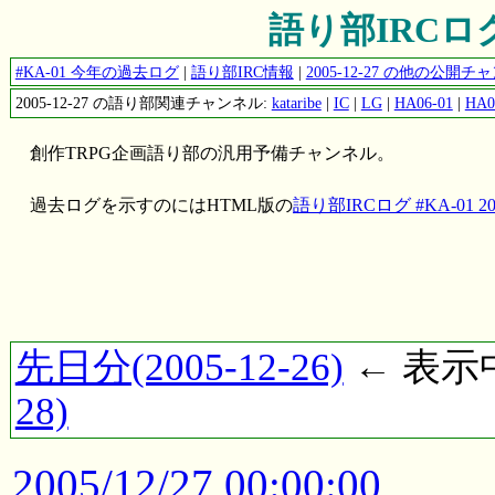
語り部IRCログ #
#KA-01 今年の過去ログ
|
語り部IRC情報
|
2005-12-27 の他の公開
2005-12-27 の語り部関連チャンネル:
kataribe
|
IC
|
LG
|
HA06-01
|
HA0
創作TRPG企画語り部の汎用予備チャンネル。
過去ログを示すのにはHTML版の
語り部IRCログ #KA-01 200
先日分(2005-12-26)
← 表示中(
28)
2005/12/27 00:00:00