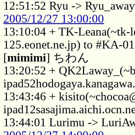
12:51:52 Ryu -> Ryu_awa
2005/12/27 13:00:00
13:10:04 + TK-Leana(~tk-
125.eonet.ne.jp) to #KA-01
[
mimimi
] ちわん
13:20:52 + QK2Laway_(~
ipad52hodogaya.kanagawa.
13:43:46 + kisito(~choco
ipad12sasajima.aichi.ocn.n
13:44:01 Lurimu -> LuriA