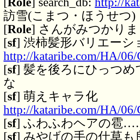
[
Role
] search_db:
http://k
訪雪(こまつ・ほうせつ)
[
Role
] さんがみつかりま
[
sf
] 渋柿髪形バリエーシ
http://kataribe.com/HA/06
[
sf
] 髪を後ろにひっつ
な
[
sf
] 萌えキャラ化
http://kataribe.com/HA/06
[
sf
] ふわふわヘアの雹…
[
sf
] みやげの手の仕草