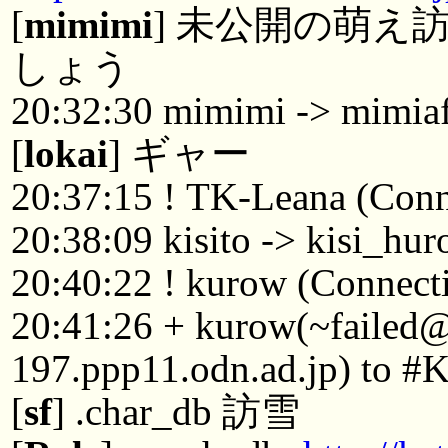
[
mimimi
] 未公開の萌
しょう
20:32:30 mimimi -> mimia
[
lokai
] ギャー
20:37:15 ! TK-Leana (Conne
20:38:09 kisito -> kisi_hur
20:40:22 ! kurow (Connecti
20:41:26 + kurow(~failed
197.ppp11.odn.ad.jp) to #
[
sf
] .char_db 訪雪