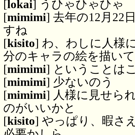
[
lokai
] うひゃひゃひゃ
[
mimimi
] 去年の12月
すね
[
kisito
] わ、わしに人
分のキャラの絵を描いて
[
mimimi
] ということは
[
mimimi
] 少ないのう
[
mimimi
] 人様に見せ
のがいいかと
[
kisito
] やっぱり、暇
必要かしら。