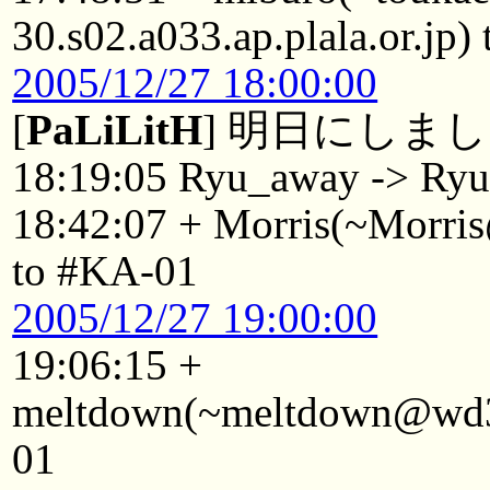
30.s02.a033.ap.plala.or.jp
2005/12/27 18:00:00
[
PaLiLitH
] 明日にしま
18:19:05 Ryu_away -> Ry
18:42:07 + Morris(~Morris
to #KA-01
2005/12/27 19:00:00
19:06:15 +
meltdown(~meltdown@wd3.
01