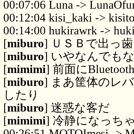
00:07:06 Luna -> LunaOfu
00:12:04 kisi_kaki -> kisit
00:14:00 hukirawrk -> huk
[
miburo
] ＵＳＢで出っ
[
miburo
] いやなんでも
[
mimimi
] 前面にBluetoo
[
miburo
] まあ筐体のレ
したり
[
miburo
] 迷惑な客だ
[
mimimi
] 冷静になっち
00:26:51 MOTOImesi -> 