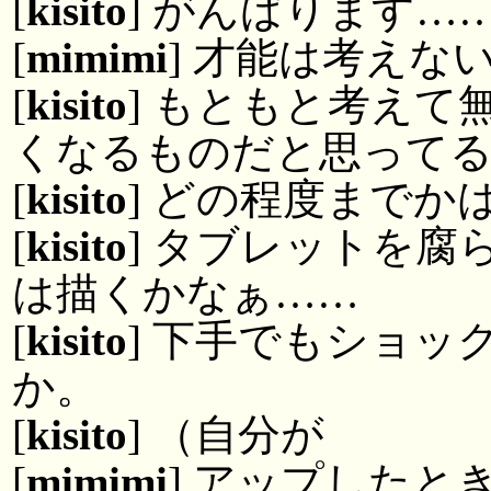
[
kisito
] がんばります…
[
mimimi
] 才能は考えな
[
kisito
] もともと考え
くなるものだと思って
[
kisito
] どの程度までか
[
kisito
] タブレットを
は描くかなぁ……
[
kisito
] 下手でもショ
か。
[
kisito
] （自分が
[
mimimi
] アップした