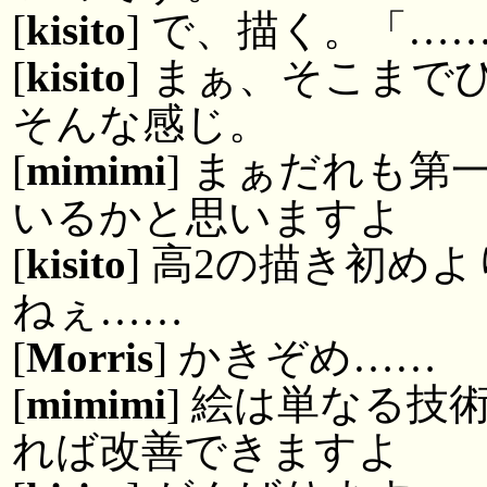
[
kisito
] で、描く。「…
[
kisito
] まぁ、そこま
そんな感じ。
[
mimimi
] まぁだれも
いるかと思いますよ
[
kisito
] 高2の描き初め
ねぇ……
[
Morris
] かきぞめ……
[
mimimi
] 絵は単なる
れば改善できますよ