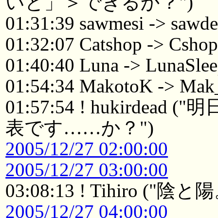
いと」＞できるか？")
01:31:39 sawmesi -> sawd
01:32:07 Catshop -> Csho
01:40:40 Luna -> LunaSle
01:54:34 MakotoK -> Ma
01:57:54 ! hukird
表です……か？")
2005/12/27 02:00:00
2005/12/27 03:00:00
03:08:13 ! Tihiro
2005/12/27 04:00:00