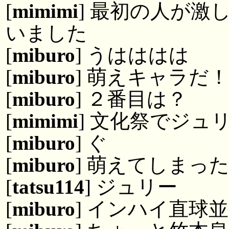
[
mimimi
] 最初の人が
いました
[
miburo
] うはははは
[
miburo
] 萌えキャラだ
[
miburo
] ２番目は？
[
mimimi
] 文化祭でジュ
[
miburo
] ぐ
[
miburo
] 萌えてしまっ
[
tatsu114
] ジュリー
[
miburo
] インハイ直球