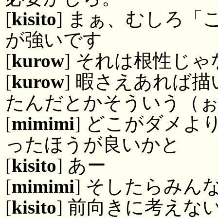
[
kisito
] まぁ、むしろ
が強いです
[
kurow
] それは根性じ
[
kurow
] 暇さえあれば
たんだとかそういう（
[
mimimi
] どこがダメ
ったほうが良いかと
[
kisito
] あー
[
mimimi
] そしたらみ
[
kisito
] 前向きに考えな