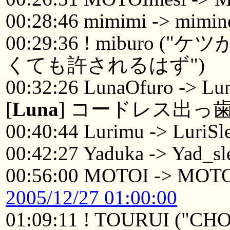
00:28:46 mimimi -> mimin
00:29:36 ! mibur
くても許されるはず")
00:32:26 LunaOfuro -> Lu
[
Luna
] コードレス出
00:40:44 Lurimu -> LuriSl
00:42:27 Yaduka -> Yad_sl
00:56:00 MOTOI -> MOTO
2005/12/27 01:00:00
01:09:11 ! TOURUI ("CH