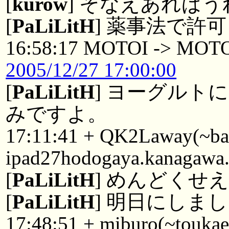
[
kurow
] そなえあれば
[
PaLiLitH
] 薬事法で許
16:58:17 MOTOI -> MOT
2005/12/27 17:00:00
[
PaLiLitH
] ヨーグルト
みですよ。
17:11:41 + QK2Laway(~b
ipad27hodogaya.kanagawa.
[
PaLiLitH
] めんどくせ
[
PaLiLitH
] 明日にしま
17:48:51 + miburo(~touka