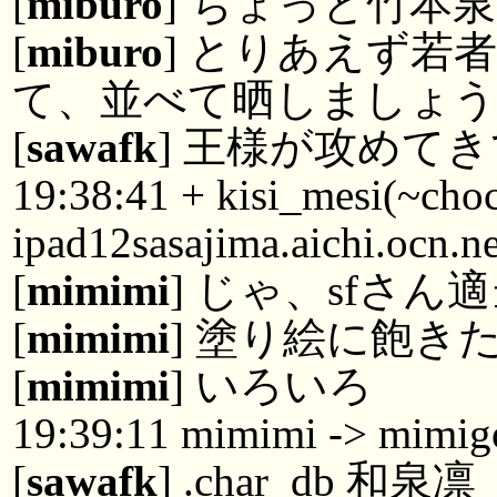
[
miburo
] ちょっと竹本
[
miburo
] とりあえず若
て、並べて晒しましょ
[
sawafk
] 王様が攻めて
19:38:41 + kisi_mesi(~ch
ipad12sasajima.aichi.ocn.n
[
mimimi
] じゃ、sfさ
[
mimimi
] 塗り絵に飽き
[
mimimi
] いろいろ
19:39:11 mimimi -> mimi
[
sawafk
] .char_db 和泉凛