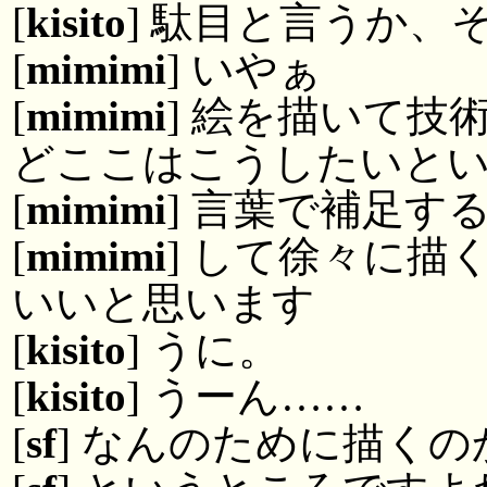
[
kisito
] 駄目と言うか、
[
mimimi
] いやぁ
[
mimimi
] 絵を描いて
どここはこうしたいと
[
mimimi
] 言葉で補足す
[
mimimi
] して徐々に
いいと思います
[
kisito
] うに。
[
kisito
] うーん……
[
sf
] なんのために描くの