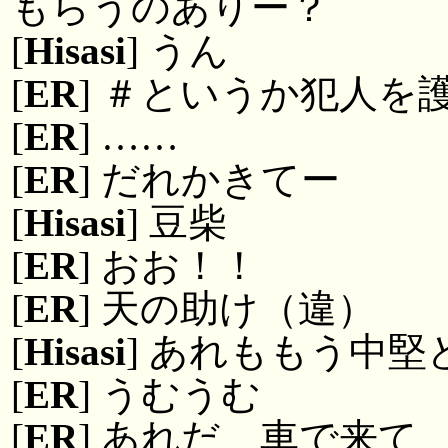
もらうのありー？
[
Hisasi
] うん
[
ER
] ＃というか犯人を
[
ER
] ……
[
ER
] だれかきてー
[
Hisasi
] 豆柴
[
ER
] おお！！
[
ER
] 天の助け（違）
[
Hisasi
] あれももう中堅
[
ER
] うむうむ
[
ER
] あれだ、車で来