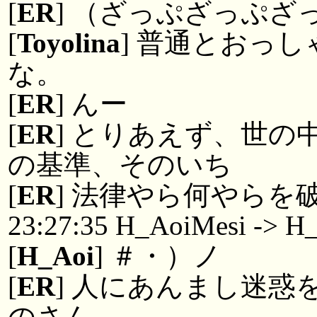
[
ER
] （ざっぷざっぷざ
[
Toyolina
] 普通とおっ
な。
[
ER
] んー
[
ER
] とりあえず、世
の基準、そのいち
[
ER
] 法律やら何やらを
23:27:35 H_AoiMesi -> H
[
H_Aoi
] ＃・）ノ
[
ER
] 人にあんまし迷
のさん