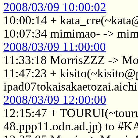
2008/03/09 10:00:02
10:00:14 + kata_cre(~kata
10:07:34 mimimao- -> mi
2008/03/09 11:00:00
11:33:18 MorrisZZZ -> Mo
11:47:23 + kisito(~kisito
ipad07tokaisakaetozai.aich
2008/03/09 12:00:00
12:15:47 + TOURUI(~tou
48.ppp11.odn.ad.jp) to #K