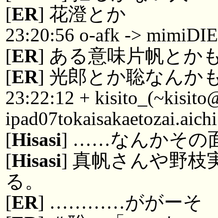
[
ER
] 花澄とか
23:20:56 o-afk -> mimiDIE
[
ER
] ある意味片帆とか
[
ER
] 光郎とか聡なんか
23:22:12 + kisito_(~kisit
ipad07tokaisakaetozai.aich
[
Hisasi
] ……なんかそ
[
Hisasi
] 真帆さんや野
る。
[
ER
] …………ががーそ