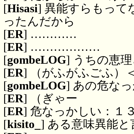
[
Hisasi
] 異能すらもっ
ったんだから
[
ER
] …………
[
ER
] ………………
[
gombeLOG
] うちの恵
[
ER
] （がふがふごふ）
[
gombeLOG
] あの危な
[
ER
] （ぎゃー
[
ER
] 危なっかしい：１
[
kisito_
] ある意味異能