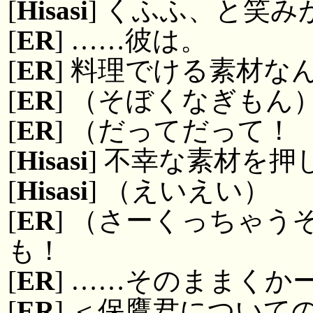
[
Hisasi
] くふふ、と笑み
[
ER
] ……彼は。
[
ER
] 料理でける素材な
[
ER
] （そぼくなぎもん
[
ER
] （だってだって！
[
Hisasi
] 不幸な素材を押
[
Hisasi
] （えいえい）
[
ER
] （さーくっちゃ
も！
[
ER
] ……そのままくか
[
ER
] ＜保鷹君について