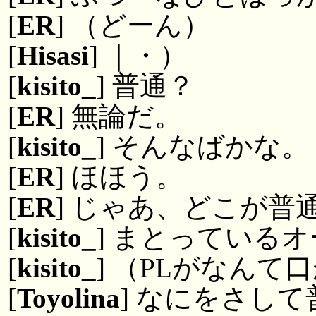
[
ER
] （どーん）
[
Hisasi
] ｜・）
[
kisito_
] 普通？
[
ER
] 無論だ。
[
kisito_
] そんなばかな。
[
ER
] ほほう。
[
ER
] じゃあ、どこが普
[
kisito_
] まとっている
[
kisito_
] （PLがなんて
[
Toyolina
] なにをさし