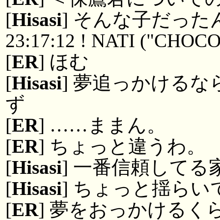
[
Hisasi
] そんな子だった
23:17:12 ! NATI ("CHOC
[
ER
] ほむ
[
Hisasi
] 夢追っかける
ず
[
ER
] ……ままん。
[
ER
] ちょっと違うわ。
[
Hisasi
] 一番信頼して
[
Hisasi
] ちょっと揺らい
[
ER
] 夢をおっかける