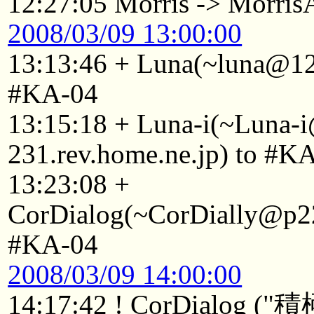
12:27:05 Morris -> Morri
2008/03/09 13:00:00
13:13:46 + Luna(~luna@125
#KA-04
13:15:18 + Luna-i(~Luna-
231.rev.home.ne.jp) to #K
13:23:08 +
CorDialog(~CorDially@p22
#KA-04
2008/03/09 14:00:00
14:17:42 ! CorDialo