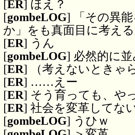
[
ER
] ほえ？
[
gombeLOG
] 「その異
か」をも真面目に考える
[
ER
] うん
[
gombeLOG
] 必然的に
[
ER
] （考えないとき
[
ER
] ……えー
[
ER
] そう育っても、
[
ER
] 社会を変革してな
[
gombeLOG
] うひｗ
[
gombeLOG
] ＞変革