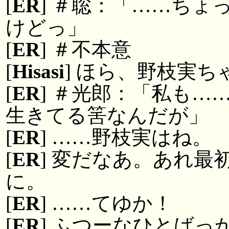
[
ER
] ＃聡：「……ち
けどっ」
[
ER
] ＃不本意
[
Hisasi
] ほら、野枝実
[
ER
] ＃光郎：「私も
生きてる筈なんだが」
[
ER
] ……野枝実はね。
[
ER
] 変だなあ。あれ
に。
[
ER
] ……てゆか！
[
ER
] ふつーなひとば