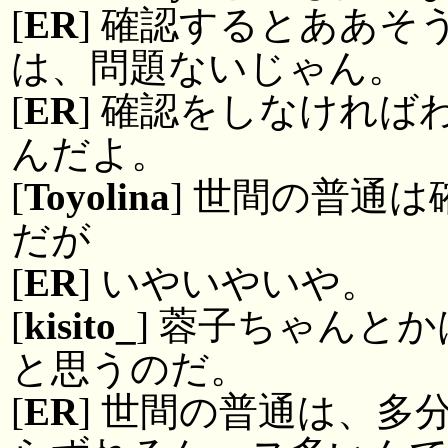
[
ER
] 確認するとああ
は、問題ないじゃん。
[
ER
] 確認をしなけれ
んだよ。
[
Toyolina
] 世間の普通
だが
[
ER
] いやいやいや。
[
kisito_
] 蓉子ちゃんと
と思うのだ。
[
ER
] 世間の普通は、