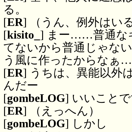
る。
[
ER
] （うん、例外はい
[
kisito_
] まー……普通
てないから普通じゃな
う風に作ったからなぁ…
[
ER
] うちは、異能以
んだー
[
gombeLOG
] いいこと
[
ER
] （えっへん）
[
gombeLOG
] しかし