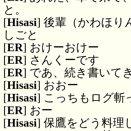
と。
[
Hisasi
] 後輩（かわほ
しごと
[
ER
] おけーおけー
[
ER
] さんくーです
[
ER
] であ、続き書いて
[
Hisasi
] おおー
[
Hisasi
] こっちもログ
[
ER
] おー
[
Hisasi
] 保鷹をどう料