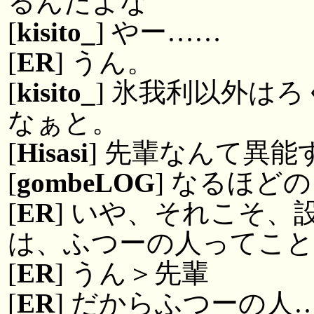
るんだよな
[
kisito_
] やー……
[
ER
] うん。
[
kisito_
] 氷我利以外は
なぁと。
[
Hisasi
] 先輩なんて異
[
gombeLOG
] なるほど
[
ER
] いや、それこそ
は、ふつーの人ってこ
[
ER
] うん＞先輩
[
ER
] だからふつーの人