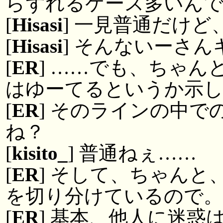
らずれるケース多いん
[
Hisasi
] 一見普通だけ
[
Hisasi
] そんないーさ
[
ER
] ……でも、ちゃ
はゆーてるというか示
[
ER
] そのラインの中
ね？
[
kisito_
] 普通ねぇ……
[
ER
] そして、ちゃん
を切り分けているので
[
ER
] 基本、他人に迷