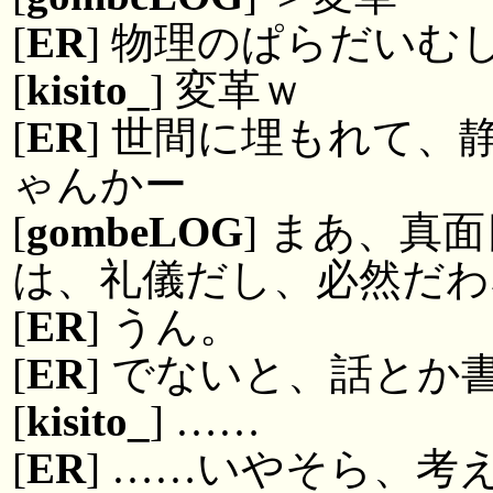
[
ER
] 物理のぱらだい
[
kisito_
] 変革ｗ
[
ER
] 世間に埋もれて
ゃんかー
[
gombeLOG
] まあ、真
は、礼儀だし、必然だわ
[
ER
] うん。
[
ER
] でないと、話とか
[
kisito_
] ……
[
ER
] ……いやそら、