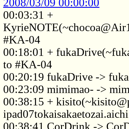
2008/03/09 00:00:00
00:03:31 +
KyrieNOTE(~chocoa@Air1A
#KA-04
00:18:01 + fukaDrive(~fu
to #KA-04
00:20:19 fukaDrive -> fuk
00:23:09 mimimao- -> mi
00:38:15 + kisito(~kisito
ipad07tokaisakaetozai.aich
00:38:41 CorDrink -> Cor