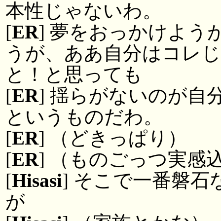
本性じゃないわ。
[
ER
] 夢をおっかけよ
うが、ああ自分はコレ
と！と思っても
[
ER
] 揺らがないのが
というものだわ。
[
ER
] （どきっぱり）
[
ER
] （ものごっつ実感
[
Hisasi
] そこで一番磐
が