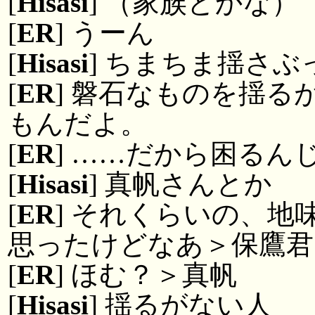
[
Hisasi
] （家族とかな）
[
ER
] うーん
[
Hisasi
] ちまちま揺さ
[
ER
] 磐石なものを揺
もんだよ。
[
ER
] ……だから困るん
[
Hisasi
] 真帆さんとか
[
ER
] それくらいの、
思ったけどなあ＞保鷹君
[
ER
] ほむ？＞真帆
[
Hisasi
] 揺るがない人