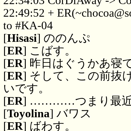
22:34:03 CorDiAway -> Co
22:49:52 + ER(~chocoa@so
to #KA-04
[
Hisasi
] ののんぷ
[
ER
] こばす。
[
ER
] 昨日はぐうかあ寝
[
ER
] そして、この前
いです。
[
ER
] …………つまり
[
Toyolina
] バワス
[
ER
] ばわす。