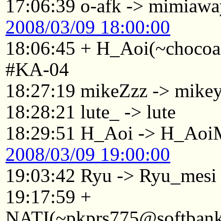
17:06:39 o-afk -> mimiawa
2008/03/09 18:00:00
18:06:45 + H_Aoi(~chocoa
#KA-04
18:27:19 mikeZzz -> mike
18:28:21 lute_ -> lute
18:29:51 H_Aoi -> H_Aoi
2008/03/09 19:00:00
19:03:42 Ryu -> Ryu_mesi
19:17:59 +
NATI(~pkprs775@softbank1