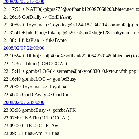
2008/02/07 21:00:00
21:17:52 + NATI0(~pkprs775@softbank126097068203.bbtec.net) t
21:26:16 CorDially -> CorDiAway
21:30:58 + Toyolina_(~Toyolina@r-124-18-134-114.commufa.jp) t
21:35:41 + fukaPlan(~fukanju@p20166-air03hige128k.tokyo.ocn.ne
21:38:11 fukaPlan -> fukaByoto
2008/02/07 22:00:00
22:10:24 + Tihiro(~haiji40pe@softbank220054238145.bbtec.net) t
22:15:36 ! Tihiro ("CHOCOA")
22:15:41 + gombeLOG(~username@ntkyto083010.kyto.nt.ftth.ppp.i
22:16:40 gombeLOG -> gombeBusy
22:20:09 Toyolina_ -> Toyolina
22:46:05 CorDiAway -> CorDrink
2008/02/07 23:00:00
23:03:06 gombeBusy -> gombeAFK
23:07:49 ! NATI0 ("CHOCOA")
23:09:00 OTE -> OTE_Aw
23:09:12 LunaGym -> Luna