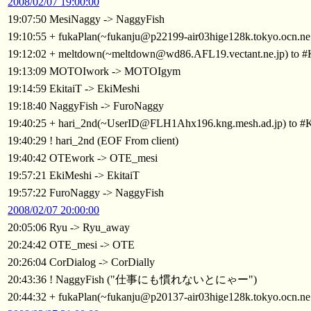
2008/02/07 19:00:00
19:07:50 MesiNaggy -> NaggyFish
19:10:55 + fukaPlan(~fukanju@p22199-air03hige128k.tokyo.ocn.ne
19:12:02 + meltdown(~meltdown@wd86.AFL19.vectant.ne.jp) to 
19:13:09 MOTOIwork -> MOTOIgym
19:14:59 EkitaiT -> EkiMeshi
19:18:40 NaggyFish -> FuroNaggy
19:40:25 + hari_2nd(~UserID@FLH1Ahx196.kng.mesh.ad.jp) to 
19:40:29 ! hari_2nd (EOF From client)
19:40:42 OTEwork -> OTE_mesi
19:57:21 EkiMeshi -> EkitaiT
19:57:22 FuroNaggy -> NaggyFish
2008/02/07 20:00:00
20:05:06 Ryu -> Ryu_away
20:24:42 OTE_mesi -> OTE
20:26:04 CorDialog -> CorDially
20:43:36 ! NaggyFish ("仕事にも慣れないとにゃー")
20:44:32 + fukaPlan(~fukanju@p20137-air03hige128k.tokyo.ocn.ne