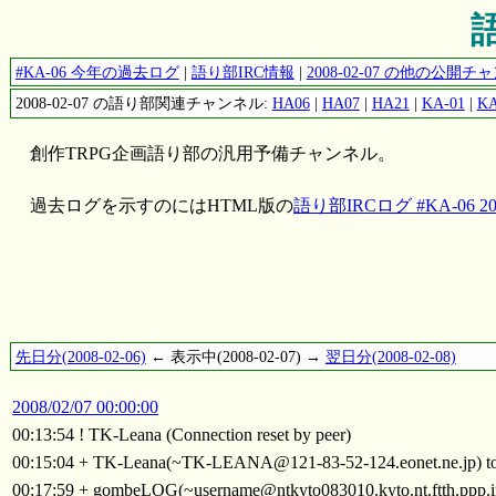
語
#KA-06 今年の過去ログ
|
語り部IRC情報
|
2008-02-07 の他の公開
2008-02-07 の語り部関連チャンネル:
HA06
|
HA07
|
HA21
|
KA-01
|
KA
創作TRPG企画語り部の汎用予備チャンネル。
過去ログを示すのにはHTML版の
語り部IRCログ #KA-06 200
先日分(2008-02-06)
← 表示中(2008-02-07) →
翌日分(2008-02-08)
2008/02/07 00:00:00
00:13:54 ! TK-Leana (Connection reset by peer)
00:15:04 + TK-Leana(~TK-LEANA@121-83-52-124.eonet.ne.jp) t
00:17:59 + gombeLOG(~username@ntkyto083010.kyto.nt.ftth.ppp.i