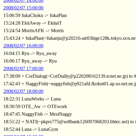
2008/02/07 14:00:00
2008/02/07 15:00:00
15:06:59 fukaChoku -> fukaPlan
15:24:28 EkitAway -> EkitaiT
15:24:54 MorrisAFK -> Morris
15:43:24 + fukaPlan(~fukanju@p20216-air03hige128k.tokyo.ocn.ne
2008/02/07 16:00:00
16:04:15 Ryu -> Ryu_away
16:06:17 Ryu_away -> Ryu
2008/02/07 17:00:00
17:38:09 + CorDialog(~CorDially@p220208162139.tcnet.ne.jp) to
17:42:43 + NaggyFish(~naggyfish@p921afd.fkoknt01.ap.so-net.ne.
2008/02/07 18:00:00
18:22:31 LunaWorks -> Luna
18:30:59 OTE_Aw -> OTEwork
18:47:45 NaggyFish -> MesiNaggy
18:51:22 + NATI(~pkprs775@softbank126097068203.bbtec.net) to
18:52:44 Luna -> LunaGym