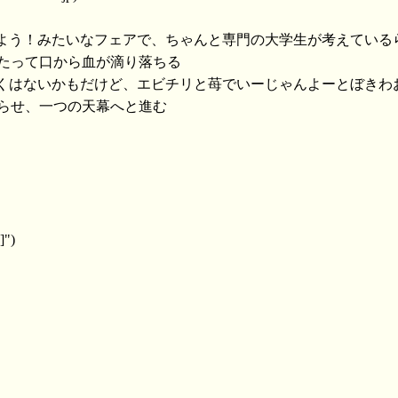
なんか、苺を食べよう！みたいなフェアで、ちゃんと専門の大学生が考えてい
 ＃鋭い牙をつたって口から血が滴り落ちる
……そりゃ、まずくはないかもだけど、エビチリと苺でいーじゃんよーとぼき
＃視線をめぐらせ、一つの天幕へと進む
]")