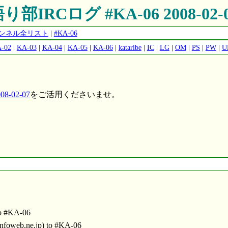
り部IRCログ #KA-06 2008-02-
チャンネル全リスト
|
#KA-06
-02
|
KA-03
|
KA-04
|
KA-05
|
KA-06
|
kataribe
|
IC
|
LG
|
OM
|
PS
|
PW
|
U
8-02-07
をご活用くださいませ。
o #KA-06
nfoweb.ne.jp) to #KA-06