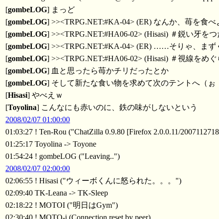
[
gombeLOG
] まっど
[
gombeLOG
] >><TRPG.NET:#KA-04> (ER) 
[
gombeLOG
] >><TRPG.NET:#HA06-02> (Hisasi)
[
gombeLOG
] >><TRPG.NET:#KA-04> (ER) 
[
gombeLOG
] >><TRPG.NET:#HA06-02> (Hisasi) 
[
gombeLOG
] 血と思ったら苺かチリだったとか
[
gombeLOG
] そして新たな食い物を求めて次のテントへ（ぉ
[
Hisasi
] やべえｗ
[
Toyolina
] こんなにも赤いのに、鉄の味がしないという
2008/02/07 01:00:00
01:03:27 ! Ten-Rou ("ChatZilla 0.9.80 [Firefox 2.0.0.11/2007112718
01:25:17 Toyolina -> Toyone
01:54:24 ! gombeLOG ("Leaving..")
2008/02/07 02:00:00
02:06:55 ! Hisasi ("ウィーボくんに怒られた。。。")
02:09:40 TK-Leana -> TK-Sleep
02:18:22 ! MOTOI ("明日はGym")
02:30:40 ! MOTO-i (Connection reset by peer)