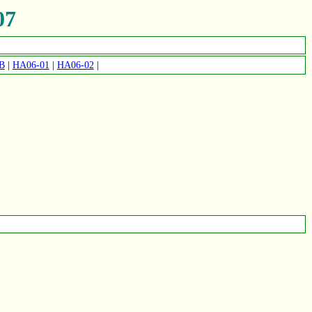
07
B
|
HA06-01
|
HA06-02
|