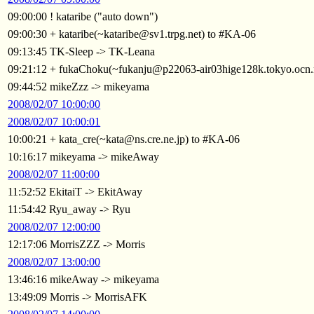
09:00:00 ! kataribe ("auto down")
09:00:30 + kataribe(~kataribe@sv1.trpg.net) to #KA-06
09:13:45 TK-Sleep -> TK-Leana
09:21:12 + fukaChoku(~fukanju@p22063-air03hige128k.tokyo.ocn.
09:44:52 mikeZzz -> mikeyama
2008/02/07 10:00:00
2008/02/07 10:00:01
10:00:21 + kata_cre(~kata@ns.cre.ne.jp) to #KA-06
10:16:17 mikeyama -> mikeAway
2008/02/07 11:00:00
11:52:52 EkitaiT -> EkitAway
11:54:42 Ryu_away -> Ryu
2008/02/07 12:00:00
12:17:06 MorrisZZZ -> Morris
2008/02/07 13:00:00
13:46:16 mikeAway -> mikeyama
13:49:09 Morris -> MorrisAFK