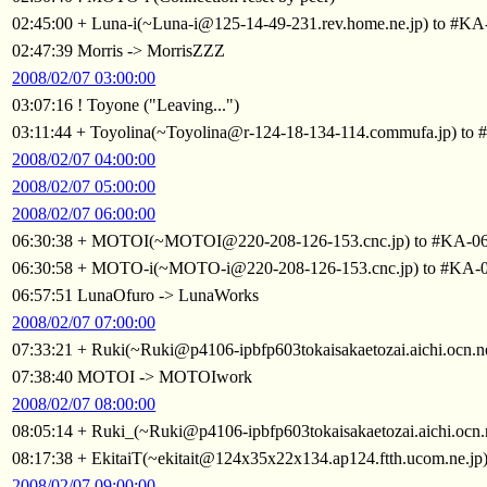
02:45:00 + Luna-i(~Luna-i@125-14-49-231.rev.home.ne.jp) to #KA
02:47:39 Morris -> MorrisZZZ
2008/02/07 03:00:00
03:07:16 ! Toyone ("Leaving...")
03:11:44 + Toyolina(~Toyolina@r-124-18-134-114.commufa.jp) to
2008/02/07 04:00:00
2008/02/07 05:00:00
2008/02/07 06:00:00
06:30:38 + MOTOI(~MOTOI@220-208-126-153.cnc.jp) to #KA-0
06:30:58 + MOTO-i(~MOTO-i@220-208-126-153.cnc.jp) to #KA-
06:57:51 LunaOfuro -> LunaWorks
2008/02/07 07:00:00
07:33:21 + Ruki(~Ruki@p4106-ipbfp603tokaisakaetozai.aichi.ocn.n
07:38:40 MOTOI -> MOTOIwork
2008/02/07 08:00:00
08:05:14 + Ruki_(~Ruki@p4106-ipbfp603tokaisakaetozai.aichi.ocn.
08:17:38 + EkitaiT(~ekitait@124x35x22x134.ap124.ftth.ucom.ne.jp
2008/02/07 09:00:00