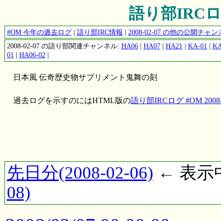
語り部IRCログ 
#OM 今年の過去ログ
|
語り部IRC情報
|
2008-02-07 の他の公開チ
2008-02-07 の語り部関連チャンネル:
HA06
|
HA07
|
HA21
|
KA-01
|
KA
01
|
HA06-02
|
日本風 伝奇歴史物サプリメント鬼舞の刻
過去ログを示すのにはHTML版の
語り部IRCログ #OM 2008-
先日分(2008-02-06)
← 表示中(
08)