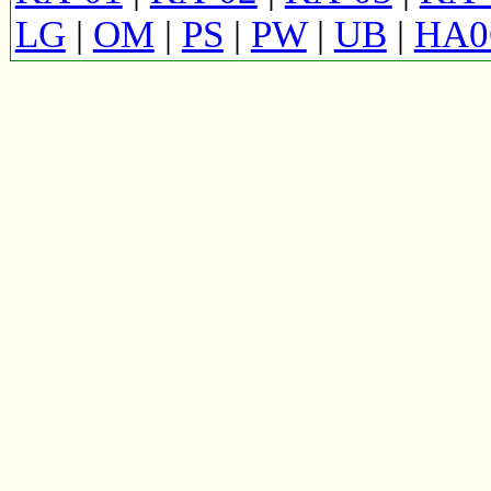
LG
|
OM
|
PS
|
PW
|
UB
|
HA0