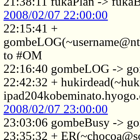
21:38:11 fukaPlan -> fuka
2008/02/07 22:00:00
22:15:41 +
gombeLOG(~username@ntkyt
to #OM
22:16:40 gombeLOG -> g
22:42:32 + hukirdead(~hu
ipad204kobeminato.hyogo.
2008/02/07 23:00:00
23:03:06 gombeBusy -> 
23:35:32 + ER(~chocoa@so