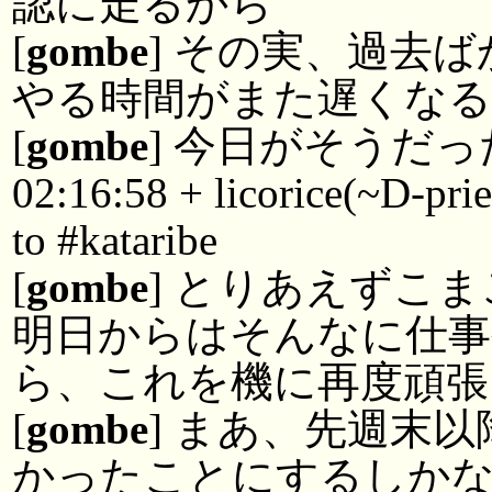
認に走るから
[
gombe
] その実、過去ば
やる時間がまた遅くな
[
gombe
] 今日がそうだ
02:16:58 + licorice(~D-pri
to #kataribe
[
gombe
] とりあえずこ
明日からはそんなに仕事
ら、これを機に再度頑張
[
gombe
] まあ、先週末
かったことにするしか