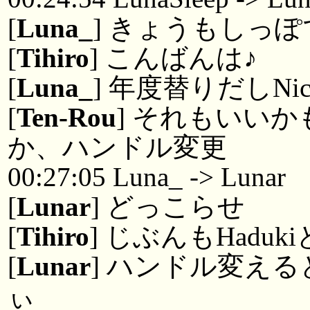
[
Luna_
] きょうもしっ
[
Tihiro
] こんばんは♪
[
Luna_
] 年度替りだしN
[
Ten-Rou
] それもいいか
か、ハンドル変更
00:27:05 Luna_ -> Lunar
[
Lunar
] どっこらせ
[
Tihiro
] じぶんもHadu
[
Lunar
] ハンドル変え
ぃ