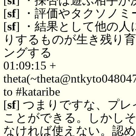
[
sf
] ・採否は遊ぶ相手が
[
sf
] ・評価やタクソノ
[
sf
] ・結果として他の
りするものが生き残り
ングする
01:09:15 +
theta(~theta@ntkyto048047.
to #kataribe
[
sf
] つまりですな、プ
ことができる。しかし
なければ使えない。認め