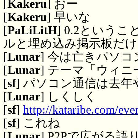
[
Kakeru
] おー
[
Kakeru
] 早いな
[
PaLiLitH
] 0.2とい
ルと埋め込み掲示板だけ
[
Lunar
] 今は亡きパソ
[
Lunar
] テーマ「ウィ
[
sf
] パソコン通信は去年
[
Lunar
] しくしく
[
sf
]
http://kataribe.com/eve
[
sf
] これね
[
Lunar
] P2Pで広がる