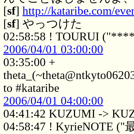
[
sf
]
http://kataribe.com/eve
[
sf
] やっつけた
02:58:58 ! TOURUI ("****
2006/04/01 03:00:00
03:35:00 +
theta_(~theta@ntkyto062035
to #kataribe
2006/04/01 04:00:00
04:41:42 KUZUMI -> KU
04:58:47 ! KyrieN