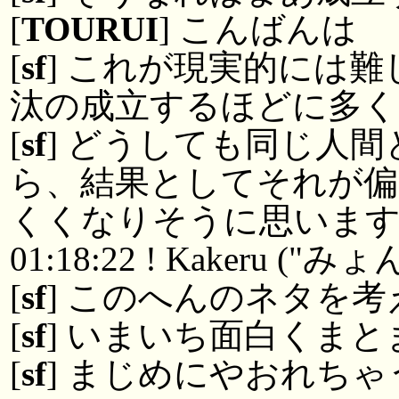
[
TOURUI
] こんばんは
[
sf
] これが現実的には
汰の成立するほどに多
[
sf
] どうしても同じ人
ら、結果としてそれが偏
くくなりそうに思いま
01:18:22 ! Kakeru ("みょ
[
sf
] このへんのネタを
[
sf
] いまいち面白くまと
[
sf
] まじめにやおれち