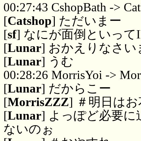
00:27:43 CshopBath -> Ca
[
Catshop
] ただいまー
[
sf
] なにが面倒といってI
[
Lunar
] おかえりなさい
[
Lunar
] うむ
00:28:26 MorrisYoi -> Mo
[
Lunar
] だからこー
[
MorrisZZZ
] ＃明日は
[
Lunar
] よっぽど必要
ないのぉ