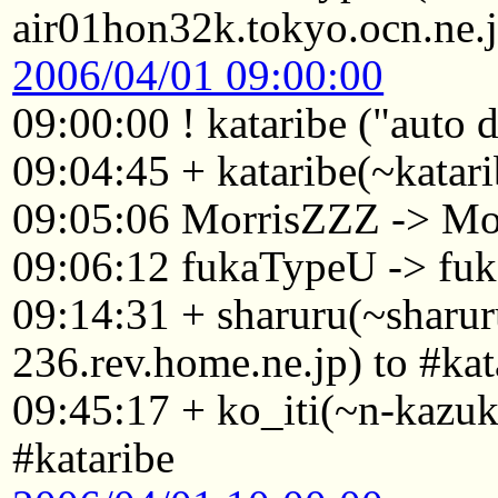
air01hon32k.tokyo.ocn.ne.j
2006/04/01 09:00:00
09:00:00 ! kataribe ("auto
09:04:45 + kataribe(~katari
09:05:06 MorrisZZZ -> Mo
09:06:12 fukaTypeU -> f
09:14:31 + sharuru(~shar
236.rev.home.ne.jp) to #kat
09:45:17 + ko_iti(~n-kazu
#kataribe