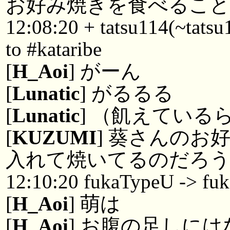
お好み焼きを食べるこ
12:08:20 + tatsu114(~tatsu
to #kataribe
[
H_Aoi
] がーん
[
Lunatic
] がるるる
[
Lunatic
] （飢えている
[
KUZUMI
] 葵さんのお
入れて焼いてるのだろう
12:10:20 fukaTypeU -> fu
[
H_Aoi
] 萌は
[
H_Aoi
] お腹の足しに