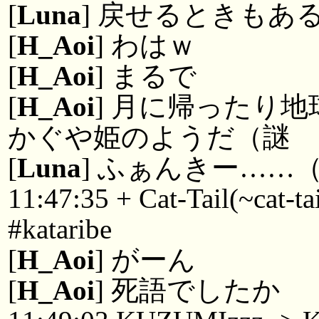
[
Luna
] 戻せるときもあ
[
H_Aoi
] わはｗ
[
H_Aoi
] まるで
[
H_Aoi
] 月に帰ったり
かぐや姫のようだ（謎
[
Luna
] ふぁんきー……
11:47:35 + Cat-Tail(~cat-t
#kataribe
[
H_Aoi
] がーん
[
H_Aoi
] 死語でしたか