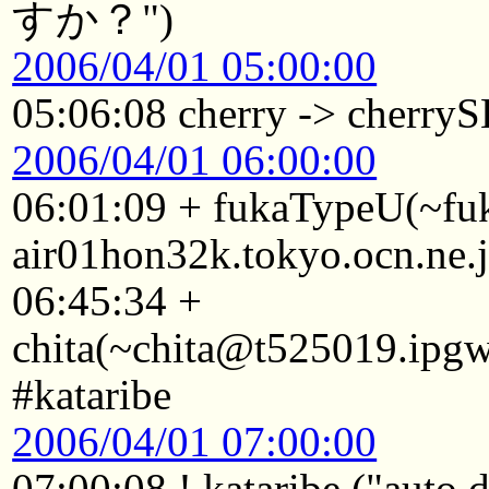
すか？")
2006/04/01 05:00:00
05:06:08 cherry -> cherry
2006/04/01 06:00:00
06:01:09 + fukaTypeU(~f
air01hon32k.tokyo.ocn.ne.j
06:45:34 +
chita(~chita@t525019.ipgw
#kataribe
2006/04/01 07:00:00
07:00:08 ! kataribe ("auto