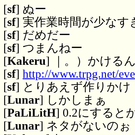
[
sf
] ぬー
[
sf
] 実作業時間が少なす
[
sf
] だめだー
[
sf
] つまんねー
[
Kakeru
] ｜。）かける
[
sf
]
http://www.trpg.net/eve
[
sf
] とりあえず作りかけ
[
Lunar
] しかしまぁ
[
PaLiLitH
] 0.2にすると
[
Lunar
] ネタがないの