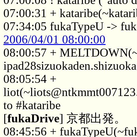
07:00:31 + kataribe(~katari
07:34:05 fukaTypeU -> fu
2006/04/01 08:00:00
08:00:57 + MELTDOWN
ipad28sizuokaden.shizuoka.
08:05:54 +
liot(~liots@ntkmmt007123.
to #kataribe
[
fukaDrive
] 京都出発。
08:45:56 + fukaTypeU(~f