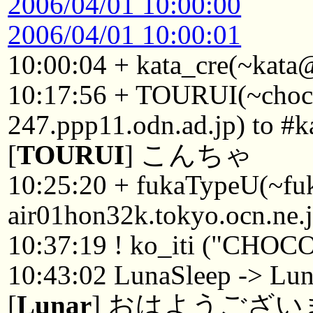
2006/04/01 10:00:00
2006/04/01 10:00:01
10:00:04 + kata_cre(~kata@n
10:17:56 + TOURUI(~cho
247.ppp11.odn.ad.jp) to #k
[
TOURUI
] こんちゃ
10:25:20 + fukaTypeU(~f
air01hon32k.tokyo.ocn.ne.j
10:37:19 ! ko_iti ("CHOC
10:43:02 LunaSleep -> Lun
[
Lunar
] おはようござい