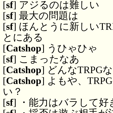
[
sf
] アジるのは難しい
[
sf
] 最大の問題は
[
sf
] ほんとうに新しいT
とにある
[
Catshop
] うひゃひゃ
[
sf
] こまったなあ
[
Catshop
] どんなTRP
[
Catshop
] よもや、TRP
い？
[
sf
] ・能力はバラして