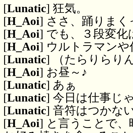
[
Lunatic
] 狂気。
[
H_Aoi
] ささ、踊りま
[
H_Aoi
] でも、３段変化
[
H_Aoi
] ウルトラマン
[
Lunatic
] （たらりらり
[
H_Aoi
] お昼～♪
[
Lunatic
] あぁ
[
Lunatic
] 今日は仕事じ
[
Lunatic
] 音符はつかな
[
H_Aoi
] と言うことで