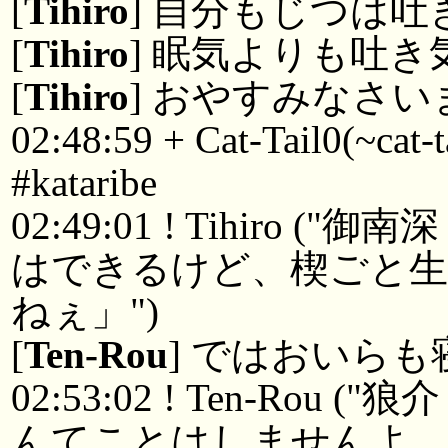
[
Tihiro
] 自分もじつは吐
[
Tihiro
] 眠気よりも吐
[
Tihiro
] おやすみなさい
02:48:59 + Cat-Tail0(~cat-
#kataribe
02:49:01 ! Tihir
はできるけど、楔ごと
ねぇ」")
[
Ten-Rou
] ではおいら
02:53:02 ! Ten-R
んてことはしませんよ、