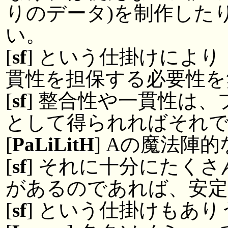
りのデータ)を制作した
い。
[
sf
] という仕掛けによ
貫性を担保する必要性を
[
sf
] 整合性や一貫性は
として得られればそれ
[
PaLiLitH
] Aの魔法陣
[
sf
] それに十分にたく
があるのであれば、安
[
sf
] という仕掛けもあ