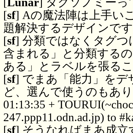
[
Lunar
] タクソノミー
[
sf
] Aの魔法陣は上手
題解決するデザインで
[
sf
] 分類ではなくタグ
含まれる」と分類するの
ある」とラベルを張る
[
sf
] でまあ「能力」を
ど、選んで使うのもあ
01:13:35 + TOURUI(~cho
247.ppp11.odn.ad.jp) to #k
[
sf
] そうなればまあ成立