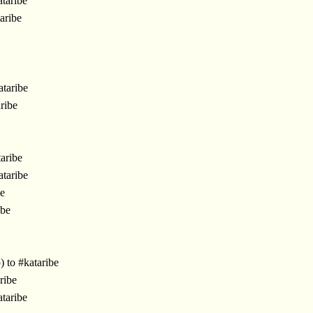
taribe
aribe
taribe
ribe
aribe
taribe
e
ibe
 to #kataribe
ribe
taribe