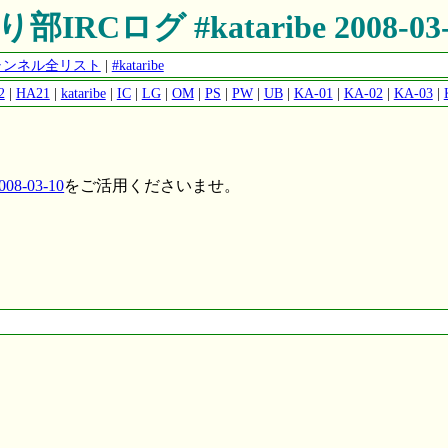
り部IRCログ #kataribe 2008-03-
開チャンネル全リスト
|
#kataribe
2
|
HA21
|
kataribe
|
IC
|
LG
|
OM
|
PS
|
PW
|
UB
|
KA-01
|
KA-02
|
KA-03
|
08-03-10
をご活用くださいませ。