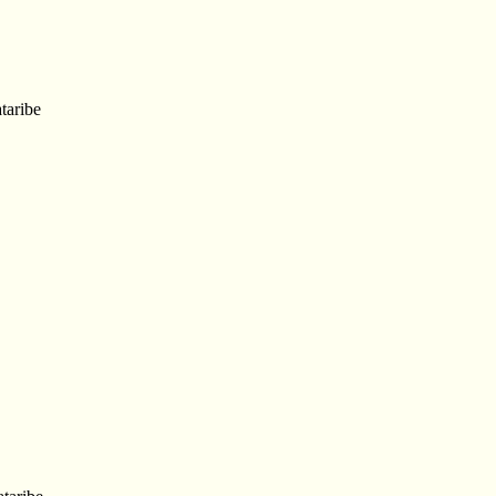
』
taribe