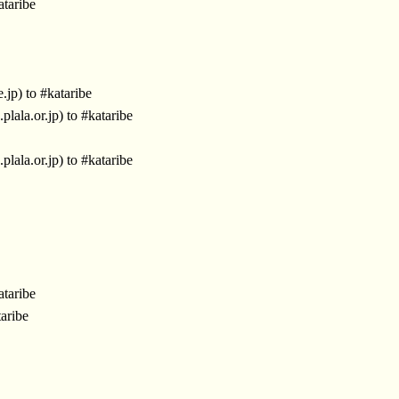
taribe
.jp) to #kataribe
la.or.jp) to #kataribe
la.or.jp) to #kataribe
taribe
aribe