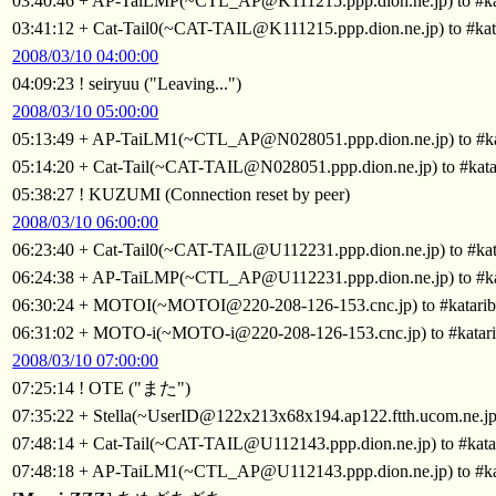
03:40:46 + AP-TaiLMP(~CTL_AP@K111215.ppp.dion.ne.jp) to #ka
03:41:12 + Cat-Tail0(~CAT-TAIL@K111215.ppp.dion.ne.jp) to #kat
2008/03/10 04:00:00
04:09:23 ! seiryuu ("Leaving...")
2008/03/10 05:00:00
05:13:49 + AP-TaiLM1(~CTL_AP@N028051.ppp.dion.ne.jp) to #ka
05:14:20 + Cat-Tail(~CAT-TAIL@N028051.ppp.dion.ne.jp) to #kata
05:38:27 ! KUZUMI (Connection reset by peer)
2008/03/10 06:00:00
06:23:40 + Cat-Tail0(~CAT-TAIL@U112231.ppp.dion.ne.jp) to #kat
06:24:38 + AP-TaiLMP(~CTL_AP@U112231.ppp.dion.ne.jp) to #ka
06:30:24 + MOTOI(~MOTOI@220-208-126-153.cnc.jp) to #katarib
06:31:02 + MOTO-i(~MOTO-i@220-208-126-153.cnc.jp) to #katar
2008/03/10 07:00:00
07:25:14 ! OTE ("また")
07:35:22 + Stella(~UserID@122x213x68x194.ap122.ftth.ucom.ne.jp)
07:48:14 + Cat-Tail(~CAT-TAIL@U112143.ppp.dion.ne.jp) to #kata
07:48:18 + AP-TaiLM1(~CTL_AP@U112143.ppp.dion.ne.jp) to #ka