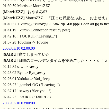
01:39:59 Morris -> MorrisZZZ
[
MorrisZZZ
] ..おやすみS3
[
MorrisZZZ
] MorrisZZZ：『狂った邪悪なぷあし、おませえ
01:40:52 + kurov_(~kurov@OFSfb-19p1-68.ppp11.odn.ad.jp) to #ka
01:41:19 ! kurov (Connection reset by peer)
01:42:16 ! TOURUI ("Leaving...")
01:57:28 Toyolina -> Toyone
2008/03/10 02:00:00
[
SAIRU
] 寝てしまっていた
[
SAIRU
] 日曜のゴールデンタイムを寝過ごした・・・ｏｒｚ
02:12:34 saw -> saway
02:23:02 Ryu -> Ryu_away
02:26:01 Yaduka -> Yad_sleep
02:26:23 ! gombeLOG ("Leaving..")
02:37:17 ! saway ("See you...")
02:42:23 ! SAIRU ("TakIRC")
2008/03/10 03:00:00