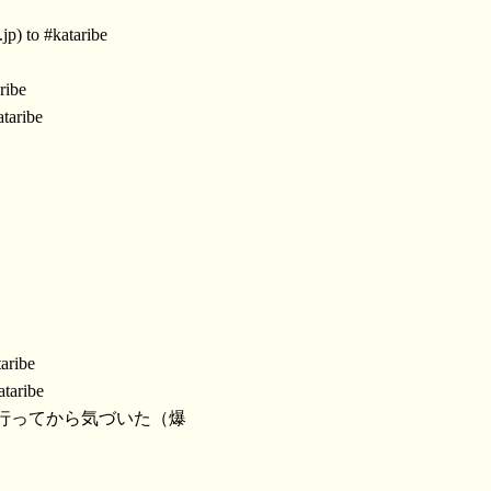
p) to #kataribe
ribe
taribe
aribe
taribe
で行ってから気づいた（爆