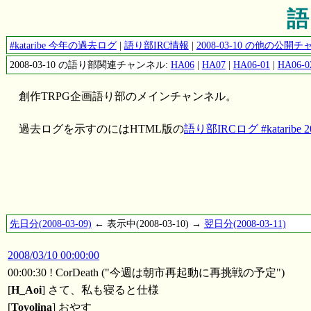
語
#kataribe 今年の過去ログ
|
語り部IRC情報
|
2008-03-10 の他の公
2008-03-10 の語り部関連チャンネル:
HA06
|
HA07
|
HA06-01
|
HA06-0
創作TRPG企画語り部のメインチャンネル。
過去ログを示すのにはHTML版の
語り部IRCログ #kataribe 20
先日分(2008-03-09)
← 表示中(2008-03-10) →
翌日分(2008-03-11)
2008/03/10 00:00:00
00:00:30 ! CorDeath ("今週は朝市再起動に再挑戦の予定")
[
H_Aoi
] さて、私も寝ると仕様
[
Toyolina
] おやす