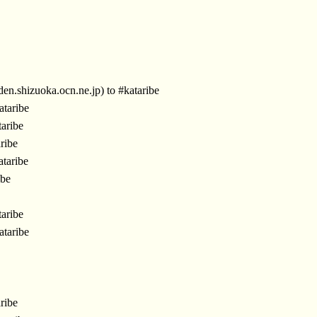
izuoka.ocn.ne.jp) to #kataribe
taribe
aribe
ribe
taribe
ibe
aribe
taribe
ribe