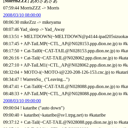
[
MorrisZZZ
] あめざあざあ
07:59:44 MorrisZZZ -> Morris
2008/03/10 08:00:00
08:06:30 mikeZzz -> mikeyama
08:07:46 Yad_sleep -> Yad_Away
08:13:51 + MELTDOWN(~MELTDOWN@p4144-ipad205sizuokaden.sh
08:17:45 + AP-TaiLMP(~CTL_AP@N028153.ppp.dion.ne.jp) to #ka
08:17:50 + Cat-Tail0(~CAT-TAIL@N028153.ppp.dion.ne.jp) to #kat
08:26:16 + Cat-Tail(~CAT-TAIL@N028062.ppp.dion.ne.jp) to #kata
08:27:10 + AP-TaiLM1(~CTL_AP@N028062.ppp.dion.ne.jp) to #ka
08:32:04 + MOTO-i(~MOTO-i@220-208-126-153.cnc.jp) to #katar
08:34:47 ! WarrenSu_ ("Leaving...")
08:47:41 + Cat-Tail0(~CAT-TAIL@N028088.ppp.dion.ne.jp) to #kat
08:48:33 + AP-TaiLMP(~CTL_AP@N028088.ppp.dion.ne.jp) to #ka
2008/03/10 09:00:00
09:00:04 ! kataribe ("auto down")
09:00:40 + kataribe(~kataribe@sv1.trpg.net) to #kataribe
09:37:12 + Cat-Tail(~CAT-TAIL@N028088.ppp.dion.ne.jp) to #kata