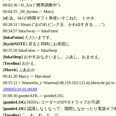
00:02:36 ! H_Aoi ("携帯調教中")
00:04:55 _09_hyoma -> Marcy
[
sf
] あ。bk1の時限ギフト券使いそこねた。トホホ
00:28:51 ! Hisasi ("おのれピンク玉、かわゆすぎる……")
00:34:57 fukaAway -> fukaFuton
[
fukaFuton
] ただいまです。
[
KyrieNOTE
] 戻ると同時にお布団に
00:35:50 fukaFuton -> fukaSleep
[
fukaSleep
] おやすみなさいまし。ぷあし。おませえ。
[
Toyolina
] おかえ。
[
Morris
] ぷあおか
00:41:20 Marcy -> Mar-dead
00:55:12 + WarrenSu_(~Warren@48.119.102.121.dy.bbexcite.jp) to 
2008/03/10 01:00:00
01:06:30 gombeAFK -> gombeLOG
[
gombeLOG
] HDDレコーダーのDVDドライブが不調
[
gombeLOG
] 認識しなくなって、開閉しなかったり電源オ
[
Toyolina
] こ わ れ た な