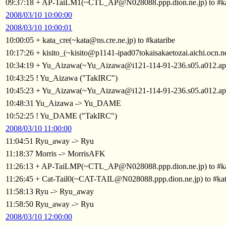
09:37:18 + AP-TaiLM1(~CTL_AP@N028088.ppp.dion.ne.jp) to #ka
2008/03/10 10:00:00
2008/03/10 10:00:01
10:00:05 + kata_cre(~kata@ns.cre.ne.jp) to #kataribe
10:17:26 + kisito_(~kisito@p1141-ipad07tokaisakaetozai.aichi.ocn.ne
10:34:19 + Yu_Aizawa(~Yu_Aizawa@i121-114-91-236.s05.a012.ap.pla
10:43:25 ! Yu_Aizawa ("TakIRC")
10:45:23 + Yu_Aizawa(~Yu_Aizawa@i121-114-91-236.s05.a012.ap.pla
10:48:31 Yu_Aizawa -> Yu_DAME
10:52:25 ! Yu_DAME ("TakIRC")
2008/03/10 11:00:00
11:04:51 Ryu_away -> Ryu
11:18:37 Morris -> MorrisAFK
11:26:13 + AP-TaiLMP(~CTL_AP@N028088.ppp.dion.ne.jp) to #ka
11:26:45 + Cat-Tail0(~CAT-TAIL@N028088.ppp.dion.ne.jp) to #kat
11:58:13 Ryu -> Ryu_away
11:58:50 Ryu_away -> Ryu
2008/03/10 12:00:00