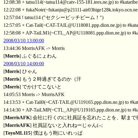
12:08:38 + tatsu114(~tatsu114@catv-155-181.tees.ne.jp) to #kataribe
12:22:08 + fukaNote(~fukanju@p21111-air03hige128k.tokyo.ocn.ne.j
12:57:04 ! tatsu114 ("セクシービッチビーム！")
12:57:05 + Cat-Tail(~CAT-TAIL@U118081.ppp.dion.ne.jp) to #kata
12:58:08 + AP-TaiLM1(~CTL_AP@U118081.ppp.dion.ne.jp) to #ka
2008/03/10 13:00:00
13:44:36 MorrisAFK -> Morris
[
Morris
] ふぐるにょわん
2008/03/10 14:00:00
[
Morris
] ひゃん
[
Morris
] もう２時過ぎてるのか（汗
[
Morris
] でかけてこないと
14:05:53 Morris -> MorrisAFK
14:13:53 + Cat-Tail0(~CAT-TAIL@U119165.ppp.dion.ne.jp) to #kat
14:14:30 + AP-TaiLMP(~CTL_AP@U119165.ppp.dion.ne.jp) to #ka
[
MorrisAFK
] 会社に行くのに社員証を忘れたことを、駅ま
[
MorrisAFK
] 社員証ないと入れねーじゃん(--;
[
ToyoML115
] 僕はもう鞄にいれっぱ