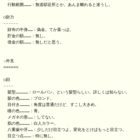
　行動範囲………：無道邸近所とか。あんま離れると迷うし。

○財力

------

　財布の中身……：偽金。てか葉っぱ。

　貯金の額………：無し。

　借金の額………：無しだと思う。

☆外見

======

○顔

----

　髪型……………：ロールパン。という髪型らしい。詳しくは知らない。

　髪の色…………：ブロンド。

　目付き…………：角度は普通だけど、すこし大きめ。

　瞳の色…………：青。

　メガネの形……：してない。

　肌の色…………：白人カラー。

　八重歯や牙……：少しだけ目立つよ。変化をとけばもっと目立つ。

　目立つ点………：特に無し。
