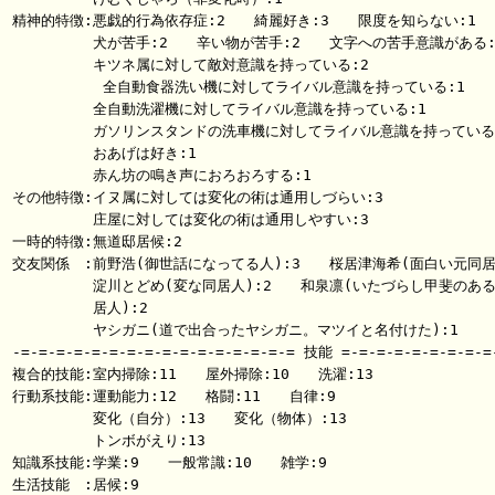
精神的特徴:悪戯的行為依存症:2　　綺麗好き:3　　限度を知らない:1

　　　　　 犬が苦手:2　　辛い物が苦手:2　　文字への苦手意識がある:1
　　　　　 キツネ属に対して敵対意識を持っている:2

       　　全自動食器洗い機に対してライバル意識を持っている:1

 　　　　　全自動洗濯機に対してライバル意識を持っている:1

 　　　　　ガソリンスタンドの洗車機に対してライバル意識を持っている:
 　　　　　おあげは好き:1

　　　　　 赤ん坊の鳴き声におろおろする:1

その他特徴:イヌ属に対しては変化の術は通用しづらい:3

　　　　　 庄屋に対しては変化の術は通用しやすい:3

一時的特徴:無道邸居候:2

交友関係　:前野浩(御世話になってる人):3　　桜居津海希(面白い元同居人
　　　　　 淀川とどめ(変な同居人):2　　和泉凛(いたづらし甲斐のある
　　　　　 居人):2

　　　　　 ヤシガニ(道で出合ったヤシガニ。マツイと名付けた):1

-=-=-=-=-=-=-=-=-=-=-=-=-=-=-=-= 技能 =-=-=-=-=-=-=-=-=-
複合的技能:室内掃除:11　　屋外掃除:10　　洗濯:13

行動系技能:運動能力:12　　格闘:11　　自律:9

　　　　　 変化（自分）:13　　変化（物体）:13

　　　　　 トンボがえり:13

知識系技能:学業:9　　一般常識:10　　雑学:9

生活技能　:居候:9
