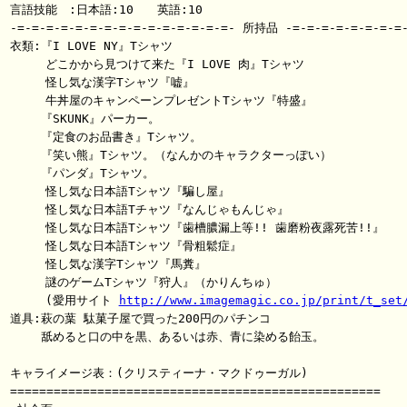
言語技能　:日本語:10　　英語:10

-=-=-=-=-=-=-=-=-=-=-=-=-=-=-=- 所持品 -=-=-=-=-=-=-=-=-
衣類:『I LOVE NY』Tシャツ

　　　どこかから見つけて来た『I LOVE 肉』Tシャツ

　　　怪し気な漢字Tシャツ『嘘』

　　　牛丼屋のキャンペーンプレゼントTシャツ『特盛』

　　 『SKUNK』パーカー。

　　 『定食のお品書き』Tシャツ。

　　 『笑い熊』Tシャツ。（なんかのキャラクターっぽい）

　　 『パンダ』Tシャツ。

　　　怪し気な日本語Tシャツ『騙し屋』

　　　怪し気な日本語Tチャツ『なんじゃもんじゃ』

　　　怪し気な日本語Tシャツ『歯槽膿漏上等!! 歯磨粉夜露死苦!!』

　　　怪し気な日本語Tシャツ『骨粗鬆症』

　　　怪し気な漢字Tシャツ『馬糞』

　　　謎のゲームTシャツ『狩人』（かりんちゅ）

　　　(愛用サイト 
http://www.imagemagic.co.jp/print/t_set
道具:萩の葉 駄菓子屋で買った200円のパチンコ

　　 舐めると口の中を黒、あるいは赤、青に染める飴玉。

キャライメージ表：(クリスティーナ・マクドゥーガル)

===================================================
