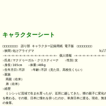
キャラクターシート
□□□□□□□□　語り部 キャラクター記録用紙 電子版　□□□□□□□□

☆狭間:化けアライグマ　　　　　  　　　　　　　　　　　　　　　killi
-=-=-=-=-=-=-=-=-=-=-=-=-=-=- 個人情報 -=-=-=-=-=-=-=-=-=
☆氏名:マクドゥーガル・クリスティーナ　　☆性別:女

☆身長:165cm　　☆体重:48kg

☆生年月日:不詳　　☆年齢:不詳（見た目、高校生くらい）

☆親族

　両親（在米）

　弟（在米）

☆経歴

　ミシシッピ流域で生まれ育ったが、近所に越してきた、狸の親子に変化の
を教わる。その後、日本に憧れを持ったのか、単身日本に渡る。現在、無道
の食客。
