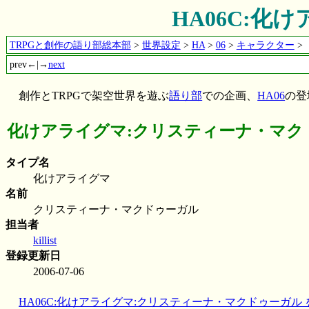
HA06C:
TRPGと創作の語り部総本部
>
世界設定
>
HA
>
06
>
キャラクター
>
prev←|→
next
創作とTRPGで架空世界を遊ぶ
語り部
での企画、
HA06
の登
化けアライグマ:クリスティーナ・マク
タイプ名
化けアライグマ
名前
クリスティーナ・マクドゥーガル
担当者
killist
登録更新日
2006-07-06
HA06C:化けアライグマ:クリスティーナ・マクドゥーガル