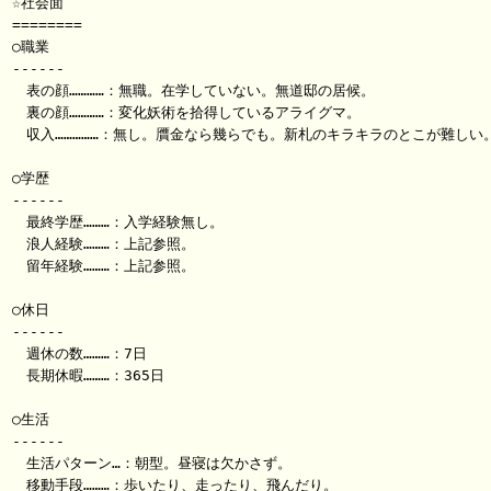
☆社会面

========

○職業

------

　表の顔…………：無職。在学していない。無道邸の居候。

　裏の顔…………：変化妖術を拾得しているアライグマ。

　収入……………：無し。贋金なら幾らでも。新札のキラキラのとこが難しい。
○学歴

------

　最終学歴………：入学経験無し。

　浪人経験………：上記参照。

　留年経験………：上記参照。

○休日

------

　週休の数………：7日

　長期休暇………：365日

○生活

------

　生活パターン…：朝型。昼寝は欠かさず。

　移動手段………：歩いたり、走ったり、飛んだり。
