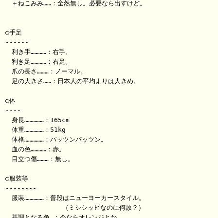
　＋ねこみみ……：全然無し。必要なら出すけど。

○手足

------

　利き手…………：右手。

　利き足…………：右足。

　爪の長さ………：ノーマル。

　足の大きさ……：日本人の平均よりは大きめ。

○体

----

　身長……………：165cm

　体重……………：51kg

　体格……………：パッツンパッツン。

　血の色…………：赤。

　目立つ傷………：無し。

○服装等

--------

　服装……………：普段はニューヨーカースタイル。

　　　　　　　　　（ミシシッピなのに何故？）

　基調となる色…：今ならオレンジとか。
