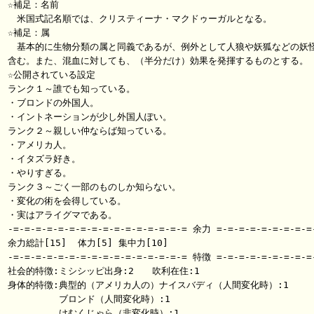
☆補足：名前

　米国式記名順では、クリスティーナ・マクドゥーガルとなる。

☆補足：属

　基本的に生物分類の属と同義であるが、例外として人狼や妖狐などの妖怪
含む。また、混血に対しても、（半分だけ）効果を発揮するものとする。

☆公開されている設定

ランク１～誰でも知っている。

・ブロンドの外国人。

・イントネーションが少し外国人ぽい。

ランク２～親しい仲ならば知っている。

・アメリカ人。

・イタズラ好き。

・やりすぎる。

ランク３～ごく一部のものしか知らない。

・変化の術を会得している。

・実はアライグマである。

-=-=-=-=-=-=-=-=-=-=-=-=-=-=-=-= 余力 =-=-=-=-=-=-=-=-=-
余力総計[15]  体力[5] 集中力[10]

-=-=-=-=-=-=-=-=-=-=-=-=-=-=-=-= 特徴 =-=-=-=-=-=-=-=-=-
社会的特徴:ミシシッピ出身:2　　吹利在住:1

身体的特徴:典型的（アメリカ人の）ナイスバディ（人間変化時）:1

　　　　　 ブロンド（人間変化時）:1

　　　　　 けむくじゃら（非変化時）:1
