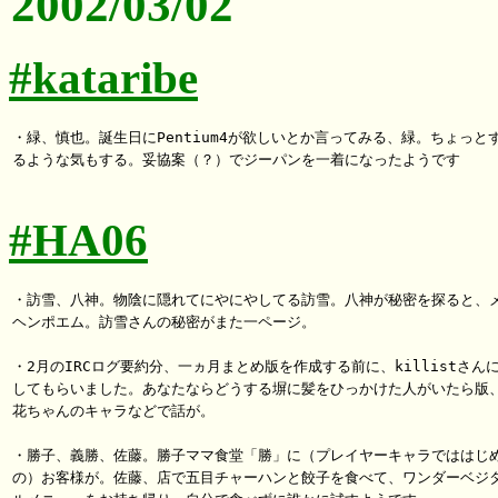
2002/03/02
#kataribe
・緑、慎也。誕生日にPentium4が欲しいとか言ってみる、緑。ちょっとず
るような気もする。妥協案（？）でジーパンを一着になったようです

#HA06
・訪雪、八神。物陰に隠れてにやにやしてる訪雪。八神が秘密を探ると、メ
ヘンポエム。訪雪さんの秘密がまた一ページ。

・2月のIRCログ要約分、一ヵ月まとめ版を作成する前に、killistさんに
してもらいました。あなたならどうする塀に髪をひっかけた人がいたら版、
花ちゃんのキャラなどで話が。

・勝子、義勝、佐藤。勝子ママ食堂「勝」に（プレイヤーキャラでははじめ
の）お客様が。佐藤、店で五目チャーハンと餃子を食べて、ワンダーベジタ