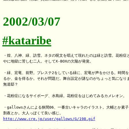
2002/03/07
#kataribe
・煌、八神、緑、訪雪。ネタの呪文を唱えて現れたのは緑と訪雪。花粉症と
やに地獄に苦しむ二人。そしてX-BOXの欠陥が発覚。

・緑、宏竜、前野。プレステ2をしている緑に、宏竜が声をかける。時間を
るか、金を得るか。それが問題だ。舞台設定が謎なのがちょっと気になりま
無道邸？

・花粉症になるサイボーグ、水島緑。花粉症をはじめてみるカメレオン。

・gallowsさんによる狭間06、一番古いキャラのイラスト。大輔とか素子
http://www.cre.jp/user/gallows/G/198.gif