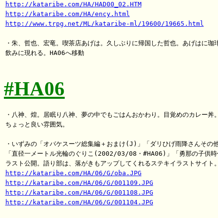
http://kataribe.com/HA/HAD00_02.HTM
http://kataribe.com/HA/ency.html
http://www.trpg.net/ML/kataribe-ml/19600/19665.html
・朱、哲也、宏竜。喫茶店あげは。久しぶりに帰国した哲也。あげはに珈琲
飲みに現れる。HA06へ移動

#HA06
・八神、煌。居眠り八神、夢の中でもごはんおかわり。目覚めのカレー丼。
ちょっと良い雰囲気。

・いずみの「オバケスーツ総集編＋おまけ(J)」「ダリひげ雨降さんその他(
「直径一メートル光輪のぐりこ(2002/03/08・#HA06)」「勇那の子供時
http://kataribe.com/HA/06/G/oba.JPG
http://kataribe.com/HA/06/G/001109.JPG
http://kataribe.com/HA/06/G/001108.JPG
http://kataribe.com/HA/06/G/001104.JPG