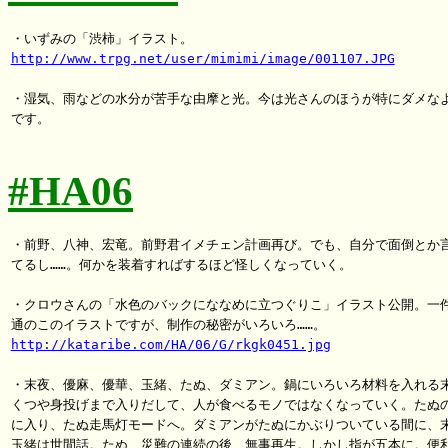
http://www.trpg.net/user/mimimi/image/001107.JPG
・湿気、雨などの水分が苦手な由摩と光。今は光さんのほうが特にダメなよ
です。

#HA06
・前野、八神、宏竜。前野君イメチェン計画再び。でも、自分で面倒とか言
てるし……。何かを装着すればするほど怪しくなっていく。

・クロウさんの「水色のバックにななめに立つぐりこ」イラスト公開。一件
http://kataribe.com/HA/06/G/rkgk0451.jpg
・末夜、優麻、優華、玉緒、たぬ、ダミアン。鍋にいろいろ材料を入れる末
くつや身投げまで入りだして、人が食べるモノではなくなっていく。たぬの
に入り、たぬ走馬灯モードへ。ダミアンがたぬにかぶりついている間に、末
玉緒は世間話。たぬ、災難の連続の後、無事再生。しかし指が五本に。便利