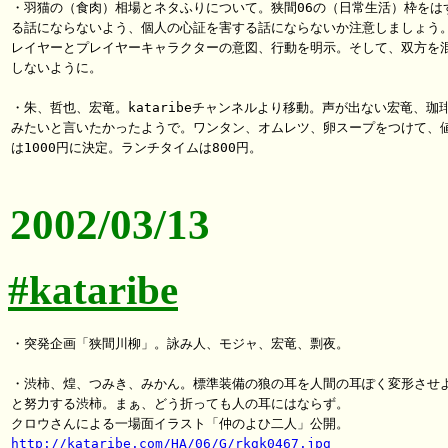
・羽猫の（食肉）相場とネタふりについて。狭間06の（日常生活）枠をはず
る話にならないよう、個人の心証を害する話にならないか注意しましょう。
レイヤーとプレイヤーキャラクターの意図、行動を明示。そして、双方を混
しないように。

・朱、哲也、宏竜。kataribeチャンネルより移動。声が出ない宏竜、珈琲
みたいと言いたかったようで。ワンタン、オムレツ、卵スープをつけて、値
は1000円に決定。ランチタイムは800円。

2002/03/13
#kataribe
・突発企画「狭間川柳」。詠み人、モジャ、宏竜、剽夜。

・渋柿、煌、つみき、みかん。標準装備の狼の耳を人間の耳ぽく変形させよ
と努力する渋柿。まぁ、どう折っても人の耳にはならず。

http://kataribe.com/HA/06/G/rkgk0467.jpg