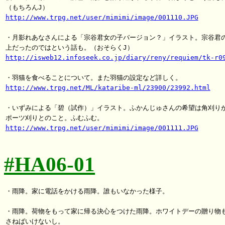
http://www.trpg.net/user/mimimi/image/001110.JPG
・月影れあなさんによる「宗谷君女の子バージョン？」イラスト。宗谷君の
http://isweb12.infoseek.co.jp/diary/reny/requiem/tk-r0
http://www.trpg.net/ML/kataribe-ml/23900/23992.html
・いずみによる「碧（試作）」イラスト。ふかんじゅさんの希望は角刈りか
http://www.trpg.net/user/mimimi/image/001111.JPG
#HA06-01
・雨降。家に電話をかける雨降。誰もいなかった様子。

・雨降。荷物をもって家に帰る決心をつけた雨降。ホワイトデーの贈り物も
さねばいけないし。
