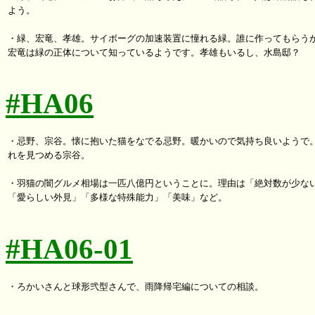
よう。

・緑、宏竜、孝雄。サイボーグの加速装置に憧れる緑。誰に作ってもらうか
宏竜は緑の正体について知っているようです。孝雄もいるし、水島邸？

#HA06
・忌野、宗谷。懐に抱いた猫をなでる忌野。暖かいので気持ち良いようで。
れを見つめる宗谷。

・羽猫の闇グルメ相場は一匹八億円ということに。理由は「絶対数が少ない
「愛らしい外見」「多様な特殊能力」「美味」など。

#HA06-01
・ろかいさんと球形弐型さんで、雨降帰宅編についての相談。
