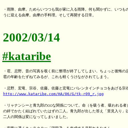
・雨降、由摩。ためらいつつも我が家に入る雨降。何も聞かずに、いつもの
うに迎える由摩。由摩の手料理。そして再開する日常。

2002/03/14
#kataribe
・雹、忌野。昔の写真を覗く前に整理が終了してしまい、ちょっと後悔の忌
雹の年齢をたずねてみるが、これも軽くうけながされてしまう。

http://www.kataribe.com/HA/06/G/tk-r09_r.jpg
・リャナンシーと青九郎の○○な関係について。命（を吸う者、吸われる者）
の絆でかたく結ばれていたはずの二人。青九郎が出した答え「里見入り」以
二人の関係は変になってしまいました。
