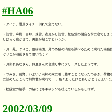
#HA06
・タイチ。退屈タイチ、倒れて立てない。

・訪雪、麻樹、勇那、凍雲。夜更かし訪雪、松蔭堂の開店を前に寝てしまう
しばらく寝かせて、勇那が起こすというが。

・月、苑、ぐりこ、他猫猫団。見つめ猫の消息を調べるために現れた猫猫団
ぐりこが混乱させて追い払う？

・月影れあなさん、鈴鹿さんの色塗り中にフリーズしたようです。

・つみき、前野。いよいよ渋柿の家に引っ越すことになったつみき。荷物を
に詰めたところで前野君が現れて……。色々あったけどありがとうと互いに。
・松蔭堂の勝手口の脇にはネギやシソを植えているかもしれず。

2002/03/09