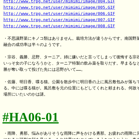
http://www.trpg.net/user/mimimi/image/004.GIF
http://www.trpg.net/user/mimimi/image/005.GIF
http://www.trpg.net/user/mimimi/image/006.GIF
http://www.trpg.net/user/mimimi/image/007.GIF
http://www.trpg.net/user/mimimi/image/008.GIF
・不思議野菜にキノコ類はありません。栽培方法が違うからです。南国野菜
融合の成功率は半々のようです。

・宗谷、義勝、忌野、ターニア。姉に嫌いだと言ってしまって後悔する宗谷
いっそ女の子になろうかと、ターニア特製の飲み薬を取りだす。早まるなと
勝が奪い取って投げた先には忌野がいて……。

・佐藤、明日香、喋る猫。公園を散歩中に明日香の上に風呂敷包みが落ちて
る。中には喋る猫が。風呂敷を元の位置にもどしてくれと頼まれる。何故そ
場所にいたいのかは謎。

#HA06-01
・雨降、勇那。悩みがありそうな雨降に声をかける勇那。お疲れの雨降に元