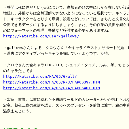
・狭間は死に体だという話について。参加者の頭の中にしか存在しない設定
増殖し、外部からは全然理解できないようになっている現状です。キャラシ
ト、キャラクターをとりまく環境、設定などについては、きちんと文書化し
公開できるデータにするようにしましょう。また、その作業の負担を減らす
http://kataribe.com/user/gallows/
・gallowsさんによる、クロウさん「全キャライラスト」サポート開始。現
＋過去にアクティブだったキャラを描いていくようです。期待。

・クロウさんの全キャラ110～119。シュイチ・タイチ、ふみ、琴。ちょっ
http://kataribe.com/HA/06/G/all/
http://kataribe.com/HA/06/P/3/HAP06397.HTM
http://kataribe.com/HA/06/P/4/HAP06401.HTM
・宏竜、前野。以前に訪れた不思議ワールドのカレー食べたいが忘れられな
宏竜。朝夜二食の生活を語る。スゥへのプレゼントを前野に渡す。箱の中身
温泉まんじゅう。
