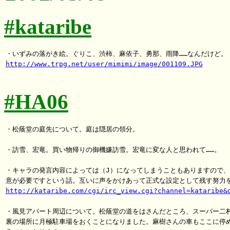
#kataribe
http://www.trpg.net/user/mimimi/image/001109.JPG
#HA06
・松蔭堂の庭先について。庭は隠居の領分。

・訪雪、宏竜。買い物帰りの御機嫌訪雪。宏竜に変な人と思われて……。

・キャラの発言内容によっては（J）になってしまうこともありますので、
http://kataribe.com/cgi/irc_view.cgi?channel=kataribe&
・風見アパート周辺について。松蔭堂の道をはさんだところ、スーパー二村
裏の場所に月極駐車場をおくことになりました。麻樹さんの車もここに停め