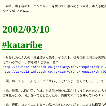
・雨降。喫茶店のモーニングセットを食べて仕事へ向かう雨降。本人も物足
なさを感じつつ……。

2002/03/10
#kataribe
・月影れあなさんの「鈴鹿姉さん怒る」イラスト。後ろの炎は演出か実際に
http://isweb12.infoseek.co.jp/diary/reny/requiem/tk-r1
http://isweb12.infoseek.co.jp/diary/reny/requiem/tk-r0
・麗、雛、スゥ。三人そろって「終わり」というが、なんでしょ。（J?）

・緑、訪雪。お腹が空いた緑。お弁当を買いに出かけようと思ったところで
雪を見かける。何か食べてると思ったら、奥歯でアルミを噛んでいる！？

・緑、宏竜。コンビニのお弁当の品ぞろえについて語る。二人は結構話も合