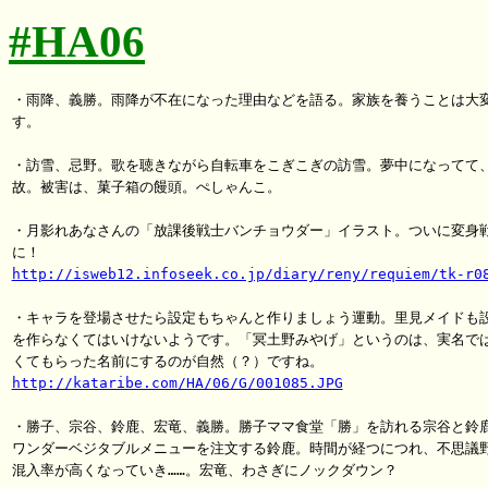
#HA06
・雨降、義勝。雨降が不在になった理由などを語る。家族を養うことは大変
す。

・訪雪、忌野。歌を聴きながら自転車をこぎこぎの訪雪。夢中になってて、
故。被害は、菓子箱の饅頭。ぺしゃんこ。

・月影れあなさんの「放課後戦士バンチョウダー」イラスト。ついに変身戦
http://isweb12.infoseek.co.jp/diary/reny/requiem/tk-r0
・キャラを登場させたら設定もちゃんと作りましょう運動。里見メイドも設
を作らなくてはいけないようです。「冥土野みやげ」というのは、実名では
http://kataribe.com/HA/06/G/001085.JPG
・勝子、宗谷、鈴鹿、宏竜、義勝。勝子ママ食堂「勝」を訪れる宗谷と鈴鹿
ワンダーベジタブルメニューを注文する鈴鹿。時間が経つにつれ、不思議野
混入率が高くなっていき……。宏竜、わさぎにノックダウン？
