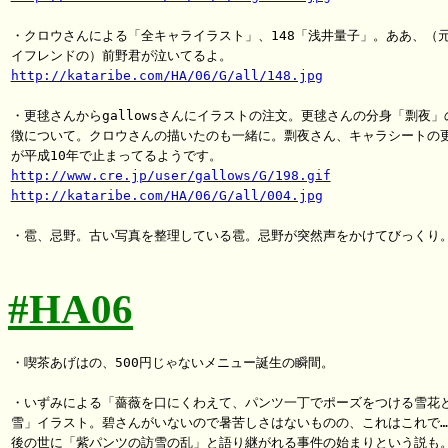
・クロウさんによる「全キャライラスト」、148「浅井量子」。ああ、（元
http://kataribe.com/HA/06/G/all/148.jpg
・更毬さんからgallowsさんにイラストの注文。更毬さんの分身「剽夜」の
徴について。クロウさんの描いたのも一緒に。剽夜さん、キャラシートの更
http://www.cre.jp/user/gallows/G/198.gif
http://kataribe.com/HA/06/G/all/004.jpg
・雹、忌野。古い写真を整理している雹。忌野が突然声をかけてびっくり。
#HA06
・喫茶あげはの、500円じゃないメニュー誕生の瞬間。

・いずみによる「薔薇を口にくわえて、パンツ一丁でポーズをつける雪花と
雪」イラスト。碧さんがいないので暑苦しさはないものの、これはこれで……
後の世に「紫パンツの訪雪の乱」と語り継がれる事件の始まりという説も。