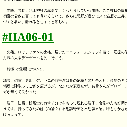
・雨降、忌野。水上神社の縁側で、ぐったりしている雨降。ここ数日の陽気
初夏の暑さと言っても良いくらいで。さらに忌野が遊びに来て温度が上昇。
#HA06-01
・史雄。ロッテファンの史雄。届いたユニフォームシャツを着て、応援の準
月末の大阪デーゲームを見に行こう。

・特徴3の影響について。

凍雲、訪雪、勇那、煌。花見の特等席は死の危険と隣り合わせ。傾斜のきつ
場所に陣取ってござを広げるが、なかなか安定せず、訪雪さんがゴロゴロ。
ガが無くて良かった。

・勝子、訪雪。松蔭堂におすそ分けをもって現れる勝子。食堂の方も好調の
うです。持ってきたのは（勿論？）不思議野菜と不思議果物。味もなかなか