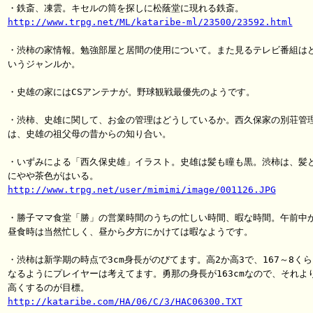
http://www.trpg.net/ML/kataribe-ml/23500/23592.html
・渋柿の家情報。勉強部屋と居間の使用について。また見るテレビ番組はど
いうジャンルか。

・史雄の家にはCSアンテナが。野球観戦最優先のようです。

・渋柿、史雄に関して、お金の管理はどうしているか。西久保家の別荘管理
は、史雄の祖父母の昔からの知り合い。

・いずみによる「西久保史雄」イラスト。史雄は髪も瞳も黒。渋柿は、髪と
http://www.trpg.net/user/mimimi/image/001126.JPG
・勝子ママ食堂「勝」の営業時間のうちの忙しい時間、暇な時間。午前中か
昼食時は当然忙しく、昼から夕方にかけては暇なようです。

・渋柿は新学期の時点で3cm身長がのびてます。高2か高3で、167～8くら
なるようにプレイヤーは考えてます。勇那の身長が163cmなので、それより
http://kataribe.com/HA/06/C/3/HAC06300.TXT