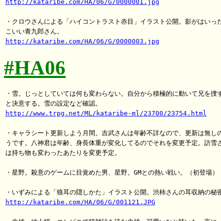
http://kataribe.com/HA/06/G/0000001.jpg
・クロウさんによる「ハイコントラスト赤目」イラスト公開。影がはいった
http://kataribe.com/HA/06/G/0000003.jpg
#HA06
・雪。じっとしていては何も変わらない。自分から積極的に動いて兄を捜す
http://www.trpg.net/ML/kataribe-ml/23700/23754.html
・キャラシート更新しよう月間。吉武さんは年齢不詳なので、更新は無しの
うです。八神君は年齢、身長体重が変化してるのでそれを変更予定。訪雪さ
は持ち物も変わったあたりを変更予定。

・星野。殺意のゲームに目覚めた男、星野。GMとの熱い戦い。（初登場）

http://kataribe.com/HA/06/G/001121.JPG