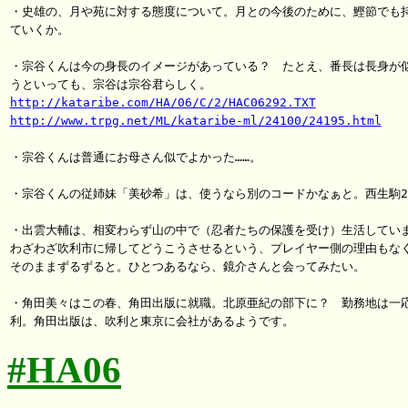
・史雄の、月や苑に対する態度について。月との今後のために、鰹節でも持
ていくか。

・宗谷くんは今の身長のイメージがあっている？　たとえ、番長は長身が似
http://kataribe.com/HA/06/C/2/HAC06292.TXT
http://www.trpg.net/ML/kataribe-ml/24100/24195.html
・宗谷くんは普通にお母さん似でよかった……。

・宗谷くんの従姉妹「美砂希」は、使うなら別のコードかなぁと。西生駒20
・出雲大輔は、相変わらず山の中で（忍者たちの保護を受け）生活していま
わざわざ吹利市に帰してどうこうさせるという、プレイヤー側の理由もなく
そのままずるずると。ひとつあるなら、鏡介さんと会ってみたい。

・角田美々はこの春、角田出版に就職。北原亜紀の部下に？　勤務地は一応
#HA06