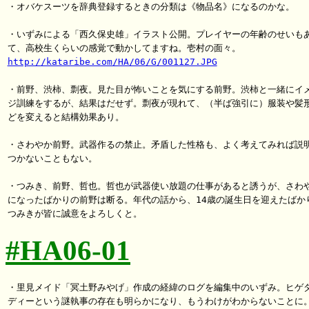
・オバケスーツを辞典登録するときの分類は《物品名》になるのかな。

・いずみによる「西久保史雄」イラスト公開。プレイヤーの年齢のせいもあ
http://kataribe.com/HA/06/G/001127.JPG
・前野、渋柿、剽夜。見た目が怖いことを気にする前野。渋柿と一緒にイメ
ジ訓練をするが、結果はだせず。剽夜が現れて、（半ば強引に）服装や髪形
どを変えると結構効果あり。

・さわやか前野。武器作るの禁止。矛盾した性格も、よく考えてみれば説明
つかないこともない。

・つみき、前野、哲也。哲也が武器使い放題の仕事があると誘うが、さわや
になったばかりの前野は断る。年代の話から、14歳の誕生日を迎えたばかり
#HA06-01
・里見メイド「冥土野みやげ」作成の経緯のログを編集中のいずみ。ヒゲダ