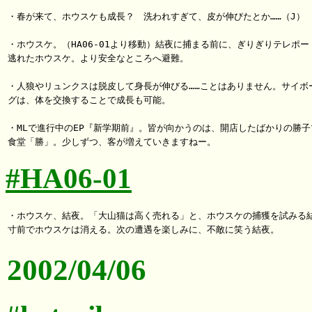
・春が来て、ホウスケも成長？　洗われすぎて、皮が伸びたとか……（J）

・ホウスケ。（HA06-01より移動）結夜に捕まる前に、ぎりぎりテレポート
逃れたホウスケ。より安全なところへ避難。

・人狼やリュンクスは脱皮して身長が伸びる……ことはありません。サイボー
グは、体を交換することで成長も可能。

・MLで進行中のEP『新学期前』。皆が向かうのは、開店したばかりの勝子マ
#HA06-01
・ホウスケ、結夜。「大山猫は高く売れる」と、ホウスケの捕獲を試みる結
2002/04/06