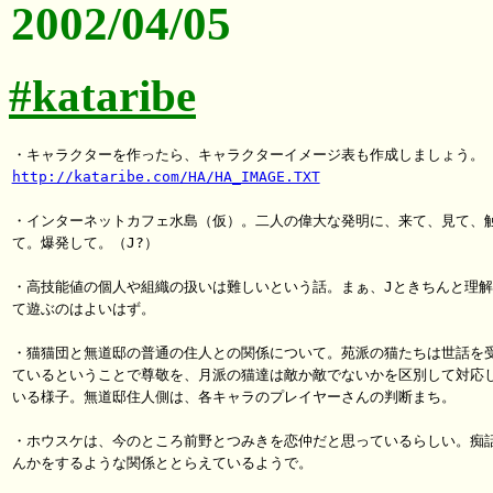
2002/04/05
#kataribe
http://kataribe.com/HA/HA_IMAGE.TXT
・インターネットカフェ水島（仮）。二人の偉大な発明に、来て、見て、触
て。爆発して。（J?）

・高技能値の個人や組織の扱いは難しいという話。まぁ、Jときちんと理解
て遊ぶのはよいはず。

・猫猫団と無道邸の普通の住人との関係について。苑派の猫たちは世話を受
ているということで尊敬を、月派の猫達は敵か敵でないかを区別して対応し
いる様子。無道邸住人側は、各キャラのプレイヤーさんの判断まち。

・ホウスケは、今のところ前野とつみきを恋仲だと思っているらしい。痴話
んかをするような関係ととらえているようで。
