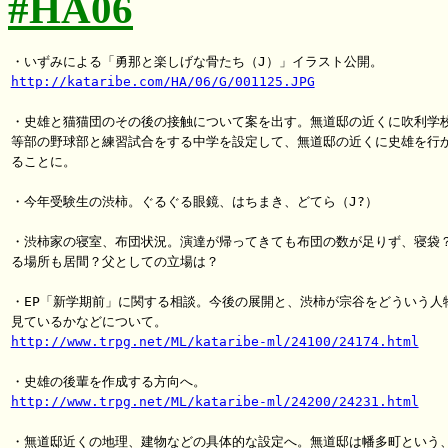
#HA06
http://kataribe.com/HA/06/G/001125.JPG
・史雄と猫猫団のその後の接触について案を出す。無道邸の近くに吹利学校
等部の野球部と練習試合をする中学を設定して、無道邸の近くに史雄を行か
ることに。

・今年受験生の渋柿。ぐるぐる眼鏡、はちまき、どてら（J?）

・渋柿家の寝室、布団状況。演達が帰ってきても布団の数が足りず、寝袋？
る場所も居間？父としての立場は？

・EP「新学期前」に関する相談。今後の展開と、渋柿が宗谷をどういう人物
http://www.trpg.net/ML/kataribe-ml/24100/24174.html
http://www.trpg.net/ML/kataribe-ml/24200/24231.html
・無道邸近くの地理、建物などの具体的な設定へ。無道邸は幡多町という、