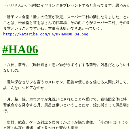
・ハリさんが、渋柿にイヤリングをプレゼントすると言ってます。悪巧みか
・勝子ママ食堂「勝」の位置が決定。スーパー二村の隣になりました。とい
ことは、松蔭堂と道をはさんで駐車場、その向こうがスーパー二村、その隣
http://kataribe.com/HA/M/HAM00_04.png
#HA06
・八神、前野。（昨日続き）悪い癖がうずうずする前野。凶悪だともらい手
ないしの。

・意味深なセリフを言うカメレオン。正義や優しさを信じる人間に対して、
故こんなにシビアなのか。

・月、苑、煌。ホウスケが丸洗いにされたことを受けて、猫猫団全体に特一
警戒命令を発令する月。風呂は嫌いということだが、煌に捕まって風呂場に
行。

・史雄、結夜。ゲーム雑誌を買おうかどうか悩む史雄。「今のFFはFFじゃ
と嘆く結夜に遭遇。町で見かけた変な人指定。
