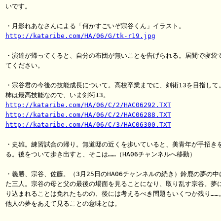
いです。

http://kataribe.com/HA/06/G/tk-r19.jpg
・演達が帰ってくると、自分の布団が無いことを告げられる。居間で寝袋で
てください。

・宗谷君の今後の技能成長について。高校卒業までに、剣術13を目指して。
http://kataribe.com/HA/06/C/2/HAC06292.TXT
http://kataribe.com/HA/06/C/2/HAC06288.TXT
http://kataribe.com/HA/06/C/3/HAC06300.TXT
・史雄。練習試合の帰り。無道邸の近くを歩いていると、美青年が手招きを
る。後をついて歩き出すと、そこは……（HA06チャンネルへ移動）

・義勝、宗谷、佐藤。（3月25日のHA06チャンネルの続き）鈴鹿の夢の中に
た三人。宗谷の母と父の最後の場面を見ることになり、取り乱す宗谷。夢に
り込まれることは免れたものの、後には考えるべき問題もいくつか残り……。