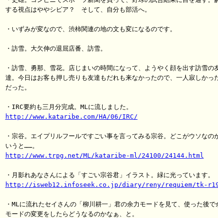
する視点はややシビア？　そして、自分も部活へ。

・いずみが変なので、渋柿関連の地の文も変になるのです。

・訪雪。大欠伸の退屈店番、訪雪。

・訪雪、勇那、雪花。店じまいの時間になって、ようやく顔を出す訪雪の友
達。今日はお客も押し売りも友達もだれも来なかったので、一人寂しかった
だった。

http://www.kataribe.com/HA/06/IRC/
・宗谷。エイプリルフールですごい事を言ってみる宗谷。どこがウソなのか
http://www.trpg.net/ML/kataribe-ml/24100/24144.html
http://isweb12.infoseek.co.jp/diary/reny/requiem/tk-r1
・MLに流れたセイさんの「柳川耕一」君の余力モードを見て、使った後で余