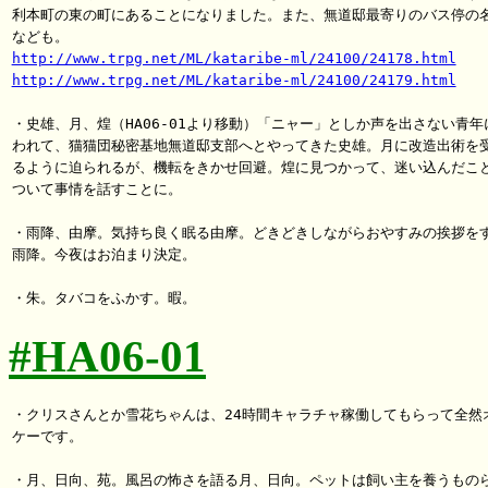
利本町の東の町にあることになりました。また、無道邸最寄りのバス停の名
http://www.trpg.net/ML/kataribe-ml/24100/24178.html
http://www.trpg.net/ML/kataribe-ml/24100/24179.html
・史雄、月、煌（HA06-01より移動）「ニャー」としか声を出さない青年に
われて、猫猫団秘密基地無道邸支部へとやってきた史雄。月に改造出術を受
るように迫られるが、機転をきかせ回避。煌に見つかって、迷い込んだこと
ついて事情を話すことに。

・雨降、由摩。気持ち良く眠る由摩。どきどきしながらおやすみの挨拶をす
雨降。今夜はお泊まり決定。

#HA06-01
・クリスさんとか雪花ちゃんは、24時間キャラチャ稼働してもらって全然オ
ケーです。

・月、日向、苑。風呂の怖さを語る月、日向。ペットは飼い主を養うものら