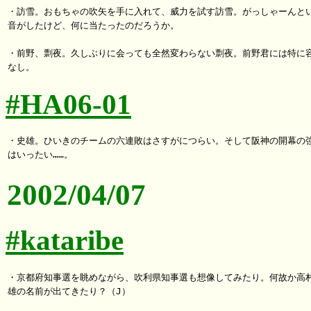
・訪雪。おもちゃの吹矢を手に入れて、威力を試す訪雪。がっしゃーんとい
音がしたけど、何に当たったのだろうか。

・前野、剽夜。久しぶりに会っても全然変わらない剽夜。前野君には特に容
#HA06-01
・史雄。ひいきのチームの六連敗はさすがにつらい。そして阪神の開幕の強
2002/04/07
#kataribe
・京都府知事選を眺めながら、吹利県知事選も想像してみたり。何故か高村
雄の名前が出てきたり？（J）
