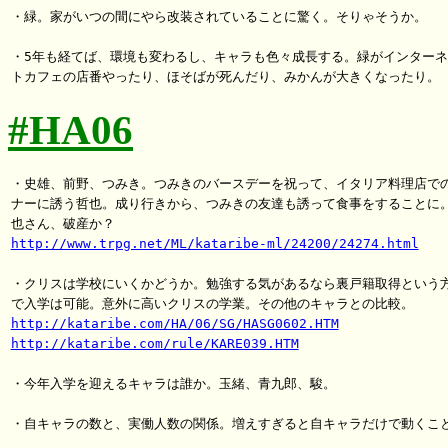
・緑。家がいつの間にやら改装されていることに驚く。そりゃそうか。

・5年も経てば、環境も変わるし、キャラも色々成長する。緑がインターネ
#HA06
・史雄、前野、つみき。つみきのバースデーを祝って、イタリア料理店での
ナーに誘う哲也。成り行きから、つみきの友達も誘って食事をすることに。
http://www.trpg.net/ML/kataribe-ml/24200/24274.html
・クリスは学校にいくかどうか。勉強する気があるなら裏戸籍取得という方
http://kataribe.com/HA/06/SG/HASG0602.HTM
http://kataribe.com/rule/KARE039.HTM
・今年入学を迎えるキャラは誰か。玉緒、青九郎、駿。

・自キャラの数と、実働人数の関係。増えすぎると自キャラだけで動くこと