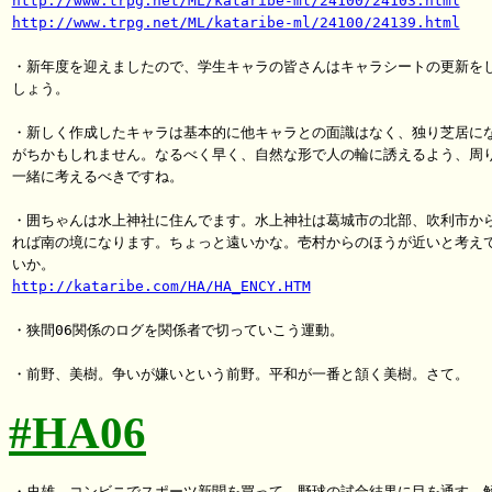
http://www.trpg.net/ML/kataribe-ml/24100/24103.html
http://www.trpg.net/ML/kataribe-ml/24100/24139.html
・新年度を迎えましたので、学生キャラの皆さんはキャラシートの更新をし
しょう。

・新しく作成したキャラは基本的に他キャラとの面識はなく、独り芝居にな
がちかもしれません。なるべく早く、自然な形で人の輪に誘えるよう、周り
一緒に考えるべきですね。

・囲ちゃんは水上神社に住んでます。水上神社は葛城市の北部、吹利市から
れば南の境になります。ちょっと遠いかな。壱村からのほうが近いと考えて
http://kataribe.com/HA/HA_ENCY.HTM
・狭間06関係のログを関係者で切っていこう運動。

#HA06
・史雄。コンビニでスポーツ新聞を買って、野球の試合結果に目を通す。解