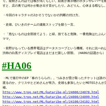
り。龍樹さんの話では喉が渇くらしい。結夜が展示物のボタンやレバーを動
すと、店の奥では何かが動き出す音がしたり。みどりん、心休まる暇なし。
・今回のキャラチャのJかそうでないかの判断の付け方。

・史雄。ひいきのチームの連敗ストップを願う一言。

・「危ないものは全部捨てよう」と緑。捨てると危険。一番危険はたぶんパ
ママ。

・前野がもっている携帯電話はデータスコープという機種。それに比べれば
#HA06
・MLで進行中のEP「春のうららの」。つみきが受け取ったチケットは誰の手
渡るのか。クリスやとどめさんが有力。史雄も参加したいとMOTOIさんが立
http://www.trpg.net/ML/kataribe-ml/24000/24078.html
http://www.trpg.net/ML/kataribe-ml/24000/24099.html
http://www.trpg.net/ML/kataribe-ml/24100/24102.html