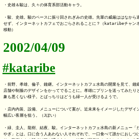
・史雄＆駿は、久々の体育系部活動キャラ。

・駿、史雄。駿のペースに振り回されぎみの史雄。先輩の威厳ははなから通
せず、インターネットカフェでおごらされることに？（kataribeチャンネ
2002/04/09
#kataribe
・前野、孝雄、倫子、鐘継。インターネットカフェ水島の開業を見て、鐘継
店舗や制服のデザインをかってでることに。孝雄にプリンを送ってみたりと
象も悪くない様子。とばっちりはどうも緑一人が受けるようで。

・店内内装、設備、メニューについて案が。近未来をイメージしたデザイン
幅広い客層を狙う。（Jぽい）

・緑、圭人、龍樹、結夜、駿。インターネットカフェ水島の新メニュー「た
やぎ」とは。口に合う人あわない人それぞれで、一口食べて誰かにおしつけ