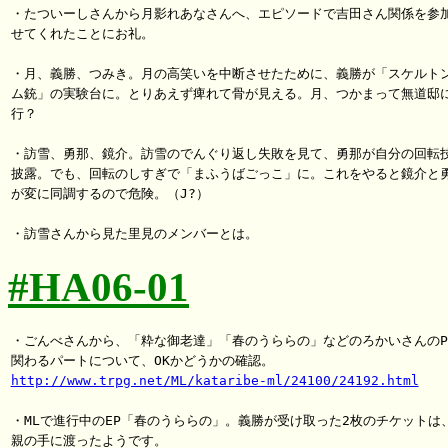
・たついーしさんから月影れあなさんへ、エピソードで吉田さん関係を参加
せてくれたことにお礼。

・月、義勝、つみき。月の高笑いを中断させたために、義勝が「スケルトン
ム銃」の実験台に。とりあえず痺れて骨が見える。月、つかまって無道邸に
行？

・訪雪、勇那、鏡介。訪雪のでんぐり返し失敗を見て、勇那が自分の回転技
披露。でも、回転のしすぎで「まふうばごっこ」に。これをやると鏡介と勇
が変に同調するので危険。（J?）

#HA06-01
・ごんべさんから、「粋な御老達」「春のうららの」などのろかいさんのPC
http://www.trpg.net/ML/kataribe-ml/24100/24192.html
・MLで進行中のEP「春のうららの」。義勝が受け取った2枚のチケットは、
親の手に渡ったようです。
