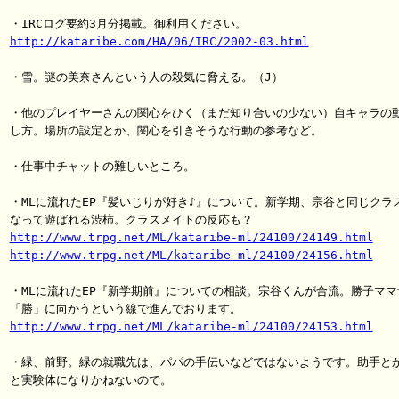
http://kataribe.com/HA/06/IRC/2002-03.html
・雪。謎の美奈さんという人の殺気に脅える。（J）

・他のプレイヤーさんの関心をひく（まだ知り合いの少ない）自キャラの動
し方。場所の設定とか、関心を引きそうな行動の参考など。

・仕事中チャットの難しいところ。

・MLに流れたEP『髪いじりが好き♪』について。新学期、宗谷と同じクラス
http://www.trpg.net/ML/kataribe-ml/24100/24149.html
http://www.trpg.net/ML/kataribe-ml/24100/24156.html
・MLに流れたEP『新学期前』についての相談。宗谷くんが合流。勝子ママ食
http://www.trpg.net/ML/kataribe-ml/24100/24153.html
・緑、前野。緑の就職先は、パパの手伝いなどではないようです。助手とか
と実験体になりかねないので。
