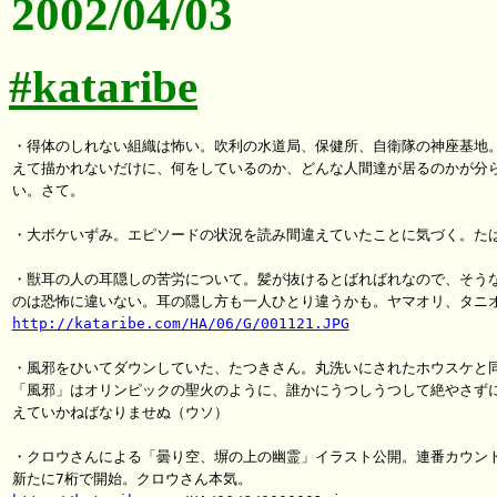
2002/04/03
#kataribe
・得体のしれない組織は怖い。吹利の水道局、保健所、自衛隊の神座基地。
えて描かれないだけに、何をしているのか、どんな人間達が居るのかが分ら
い。さて。

・大ボケいずみ。エピソードの状況を読み間違えていたことに気づく。たは
・獣耳の人の耳隠しの苦労について。髪が抜けるとばればれなので、そうな
http://kataribe.com/HA/06/G/001121.JPG
・風邪をひいてダウンしていた、たつきさん。丸洗いにされたホウスケと同
「風邪」はオリンピックの聖火のように、誰かにうつしうつして絶やさずに
えていかねばなりませぬ（ウソ）

・クロウさんによる「曇り空、塀の上の幽霊」イラスト公開。連番カウント