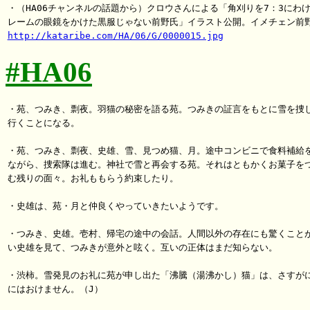
・（HA06チャンネルの話題から）クロウさんによる「角刈りを7：3にわけ
http://kataribe.com/HA/06/G/0000015.jpg
#HA06
・苑、つみき、剽夜。羽猫の秘密を語る苑。つみきの証言をもとに雪を捜し
行くことになる。

・苑、つみき、剽夜、史雄、雪、見つめ猫、月。途中コンビニで食料補給を
ながら、捜索隊は進む。神社で雪と再会する苑。それはともかくお菓子をつ
む残りの面々。お礼ももらう約束したり。

・史雄は、苑・月と仲良くやっていきたいようです。

・つみき、史雄。壱村、帰宅の途中の会話。人間以外の存在にも驚くことが
い史雄を見て、つみきが意外と呟く。互いの正体はまだ知らない。

・渋柿。雪発見のお礼に苑が申し出た「沸騰（湯沸かし）猫」は、さすがに
にはおけません。（J）
