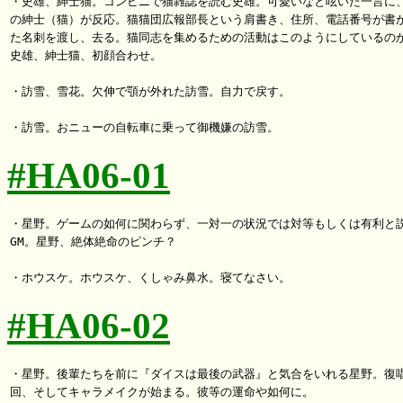
・史雄、紳士猫。コンビニで猫雑誌を読む史雄。可愛いなと呟いた一言に、
の紳士（猫）が反応。猫猫団広報部長という肩書き、住所、電話番号が書か
た名刺を渡し、去る。猫同志を集めるための活動はこのようにしているのか
史雄、紳士猫、初顔合わせ。

・訪雪、雪花。欠伸で顎が外れた訪雪。自力で戻す。

#HA06-01
・星野。ゲームの如何に関わらず、一対一の状況では対等もしくは有利と説
GM。星野、絶体絶命のピンチ？

#HA06-02
・星野。後輩たちを前に『ダイスは最後の武器』と気合をいれる星野。復唱