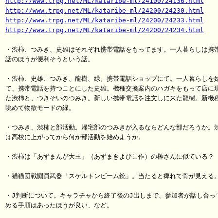
http://www.trpg.net/ML/kataribe-ml/24100/24136.html
http://www.trpg.net/ML/kataribe-ml/24200/24230.html
http://www.trpg.net/ML/kataribe-ml/24200/24233.html
http://www.trpg.net/ML/kataribe-ml/24200/24234.html
・渋柿、つみき、史雄はそれぞれ携帯電話をもってます。一人暮らしは携帯
話のほうが便利そうという話。

・渋柿、史雄、つみき、龍樹、緑。携帯電話ショップにて。一人暮らしを始
て、携帯電話を持つことにした史雄。機種交換案内のハガキをもって店に現
た渋柿と、つきそいのつみき。新しい携帯電話を注文しに来た龍樹。新機種
眺めて物欲モードの緑。

・つみき、渋柿と部活動。帰宅部のつみきが入るならどんな部だろうか。渋
は高校に上がってから何か部活動を始めようか。

・渋柿は「あずまんが大王」（あずまきよひこ作）の榊さんに似ている？

・猫猫団戦闘員武器「スケルトンビーム銃」。当たると痺れて骨が見える。
・J判断について。キャラチャから終了後のJ出しまで、参加者が話し合って
める手順はあったほうが良い、など。
