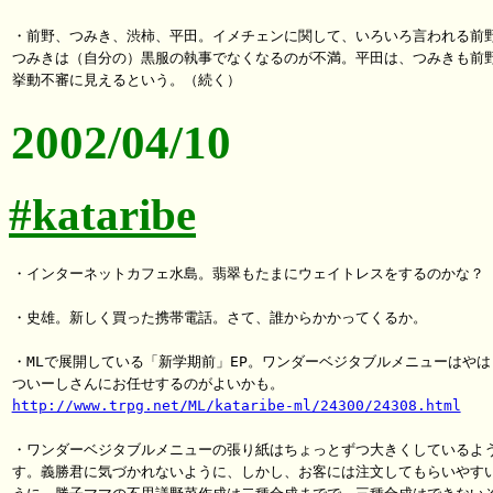
・前野、つみき、渋柿、平田。イメチェンに関して、いろいろ言われる前野
つみきは（自分の）黒服の執事でなくなるのが不満。平田は、つみきも前野
2002/04/10
#kataribe
・インターネットカフェ水島。翡翠もたまにウェイトレスをするのかな？

・史雄。新しく買った携帯電話。さて、誰からかかってくるか。

・MLで展開している「新学期前」EP。ワンダーベジタブルメニューはやはり
http://www.trpg.net/ML/kataribe-ml/24300/24308.html
・ワンダーベジタブルメニューの張り紙はちょっとずつ大きくしているよう
す。義勝君に気づかれないように、しかし、お客には注文してもらいやすい