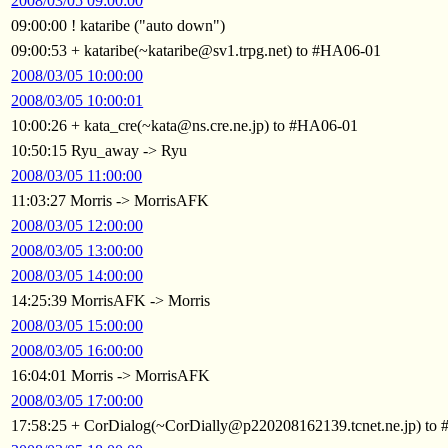
2008/03/05 09:00:00
09:00:00 ! kataribe ("auto down")
09:00:53 + kataribe(~kataribe@sv1.trpg.net) to #HA06-01
2008/03/05 10:00:00
2008/03/05 10:00:01
10:00:26 + kata_cre(~kata@ns.cre.ne.jp) to #HA06-01
10:50:15 Ryu_away -> Ryu
2008/03/05 11:00:00
11:03:27 Morris -> MorrisAFK
2008/03/05 12:00:00
2008/03/05 13:00:00
2008/03/05 14:00:00
14:25:39 MorrisAFK -> Morris
2008/03/05 15:00:00
2008/03/05 16:00:00
16:04:01 Morris -> MorrisAFK
2008/03/05 17:00:00
17:58:25 + CorDialog(~CorDially@p220208162139.tcnet.ne.jp) to