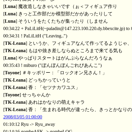
[
Luna
] 魔改造しなきゃいいです（ぉ＜フィギュア作り
[
Luna
] きっと工作部だか模型部だかがあったりして
[
Luna
] そういうをたくたちが集ったり（しません
00:34:22 + PaLiLitH(~paladin@147.223.100.220.dy.bbexcite.jp) t
00:34:31 ! PaLiLitH ("Leaving..")
[
TK-Leana
] というか、フィギュアなんて作ってるようじゃ
[
TK-Leana
] もはや抜き差しならぬところまで来てる気も
[
Luna
] やっぱりスタートはがんぷらなんだろうなぁ
00:35:43 ! miburo ("ぼんぼんぼんごれびあんこ")
[
Toyone
] ＃キッポリー：「ロックオン兄さん！」
[
TK-Leana
] どっちかっていうと
[
TK-Leana
] 香：「セツナカワユス」
[
Toyone
] せっちゃんか
[
TK-Leana
] あれはかなりの萌えキャラ
[
TK-Leana
] 香：「生まれる時代が違ったら、きっとかなり
2008/03/05 01:00:00
01:10:12 Ryu -> Ryu_away
01:14:16 gombeAFK -> gombeLOG