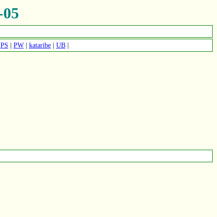
-05
|
PS
|
PW
|
kataribe
|
UB
|