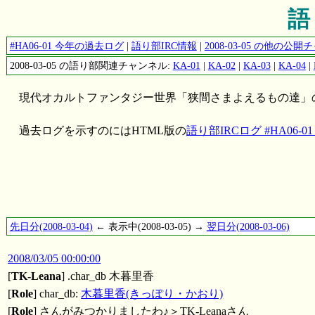
語り
#HA06-01 今年の過去ログ
|
語り部IRC情報
|
2008-03-05 の他の
2008-03-05 の語り部関連チャンネル:
KA-01
|
KA-02
|
KA-03
|
KA-04
|
現代オカルトファンタジー世界「狭間さまよえるもの達」
過去ログを示すのにはHTML版の
語り部IRCログ #HA06-01 2
先日分(2008-03-04)
← 表示中(2008-03-05) →
翌日分(2008-03-06)
2008/03/05 00:00:00
[
TK-Leana
] .char_db 木暮里香
[
Role
] char_db:
木暮里香(きっぽり・かおり)
[
Role
] さんがみつかりましたわ♪＞TK-Leanaさん