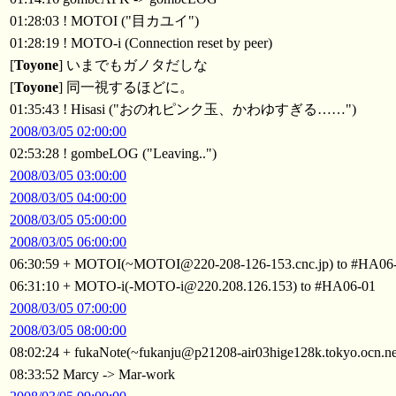
01:28:03 ! MOTOI ("目カユイ")
01:28:19 ! MOTO-i (Connection reset by peer)
[
Toyone
] いまでもガノタだしな
[
Toyone
] 同一視するほどに。
01:35:43 ! Hisasi ("おのれピンク玉、かわゆすぎる……")
2008/03/05 02:00:00
02:53:28 ! gombeLOG ("Leaving..")
2008/03/05 03:00:00
2008/03/05 04:00:00
2008/03/05 05:00:00
2008/03/05 06:00:00
06:30:59 + MOTOI(~MOTOI@220-208-126-153.cnc.jp) to #HA06
06:31:10 + MOTO-i(-MOTO-i@220.208.126.153) to #HA06-01
2008/03/05 07:00:00
2008/03/05 08:00:00
08:02:24 + fukaNote(~fukanju@p21208-air03hige128k.tokyo.ocn.ne
08:33:52 Marcy -> Mar-work