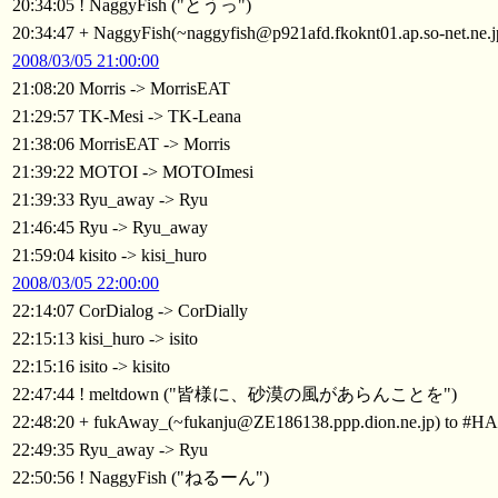
20:34:05 ! NaggyFish ("とうっ")
20:34:47 + NaggyFish(~naggyfish@p921afd.fkoknt01.ap.so-net.ne.
2008/03/05 21:00:00
21:08:20 Morris -> MorrisEAT
21:29:57 TK-Mesi -> TK-Leana
21:38:06 MorrisEAT -> Morris
21:39:22 MOTOI -> MOTOImesi
21:39:33 Ryu_away -> Ryu
21:46:45 Ryu -> Ryu_away
21:59:04 kisito -> kisi_huro
2008/03/05 22:00:00
22:14:07 CorDialog -> CorDially
22:15:13 kisi_huro -> isito
22:15:16 isito -> kisito
22:47:44 ! meltdown ("皆様に、砂漠の風があらんことを")
22:48:20 + fukAway_(~fukanju@ZE186138.ppp.dion.ne.jp) to #H
22:49:35 Ryu_away -> Ryu
22:50:56 ! NaggyFish ("ねるーん")