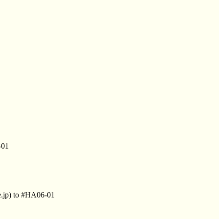
-01
.jp) to #HA06-01