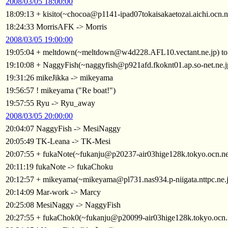
2008/03/05 18:00:00
18:09:13 + kisito(~chocoa@p1141-ipad07tokaisakaetozai.aichi.ocn.
18:24:33 MorrisAFK -> Morris
2008/03/05 19:00:00
19:05:04 + meltdown(~meltdown@w4d228.AFL10.vectant.ne.jp) t
19:10:08 + NaggyFish(~naggyfish@p921afd.fkoknt01.ap.so-net.ne.
19:31:26 mikeJikka -> mikeyama
19:56:57 ! mikeyama ("Re boat!")
19:57:55 Ryu -> Ryu_away
2008/03/05 20:00:00
20:04:07 NaggyFish -> MesiNaggy
20:05:49 TK-Leana -> TK-Mesi
20:07:55 + fukaNote(~fukanju@p20237-air03hige128k.tokyo.ocn.ne
20:11:19 fukaNote -> fukaChoku
20:12:57 + mikeyama(~mikeyama@pl731.nas934.p-niigata.nttpc.ne.
20:14:09 Mar-work -> Marcy
20:25:08 MesiNaggy -> NaggyFish
20:27:55 + fukaChok0(~fukanju@p20099-air03hige128k.tokyo.ocn.