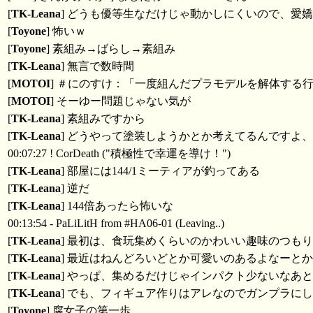
[
TK-Leana
] どうも優等生なだけじゃ動かしにくいので、愛
[
Toyone
] 怖いｗ
[
Toyone
] 素組み→ばらし→素組み
[
TK-Leana
] 無言で数時間
[
MOTOI
] ＃にのすけ：「一度組んだプラモデルを解体する
[
MOTOI
] そーゆー問題じゃない気が
[
TK-Leana
] 素組みですから
[
TK-Leana
] どうやって塗装しようかとか考えてるんですよ
00:07:27 ! CorDeath ("積極性で幸運を導け！")
[
TK-Leana
] 部屋には144/1ミーティアが釣ってある
[
TK-Leana
] 逆だ
[
TK-Leana
] 144倍あったら怖いな
00:13:54 - PaLiLitH from #HA06-01 (Leaving..)
[
TK-Leana
] 最初は、食玩集めくらいのかわいい趣味のつも
[
TK-Leana
] 最近はねんどろいどとか可愛いのあるよなーと
[
TK-Leana
] やっぱ、集めるだけじゃインパクト少ないなあ
[
TK-Leana
] でも、フィギュア作りはアレなのでガンプラに
[
Toyone
] 腐女子の第一歩