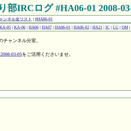
部IRCログ #HA06-01 2008-03
公開チャンネル全リスト
|
#HA06-01
KA-05
|
KA-06
|
HA06
|
HA07
|
HA06-01
|
HA06-02
|
HA21
|
IC
|
LG
|
OM
のチャンネル分室。
008-03-05
をご活用くださいませ。