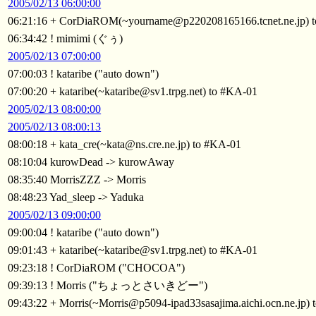
2005/02/13 06:00:00
06:21:16 + CorDiaROM(~yourname@p220208165166.tcnet.ne.jp) 
06:34:42 ! mimimi (ぐぅ)
2005/02/13 07:00:00
07:00:03 ! kataribe ("auto down")
07:00:20 + kataribe(~kataribe@sv1.trpg.net) to #KA-01
2005/02/13 08:00:00
2005/02/13 08:00:13
08:00:18 + kata_cre(~kata@ns.cre.ne.jp) to #KA-01
08:10:04 kurowDead -> kurowAway
08:35:40 MorrisZZZ -> Morris
08:48:23 Yad_sleep -> Yaduka
2005/02/13 09:00:00
09:00:04 ! kataribe ("auto down")
09:01:43 + kataribe(~kataribe@sv1.trpg.net) to #KA-01
09:23:18 ! CorDiaROM ("CHOCOA")
09:39:13 ! Morris ("ちょっとさいきどー")
09:43:22 + Morris(~Morris@p5094-ipad33sasajima.aichi.ocn.ne.jp)