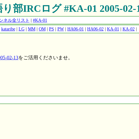
り部IRCログ #KA-01 2005-02-
チャンネル全リスト
|
#KA-01
|
kataribe
|
LG
|
MM
|
OM
|
PS
|
PW
|
HA06-01
|
HA06-02
|
KA-01
|
KA-02
|
5-02-13
をご活用くださいませ。