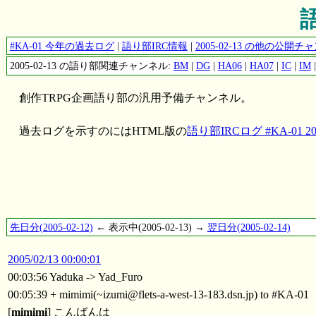
語
#KA-01 今年の過去ログ
|
語り部IRC情報
|
2005-02-13 の他の公開
2005-02-13 の語り部関連チャンネル:
BM
|
DG
|
HA06
|
HA07
|
IC
|
IM
創作TRPG企画語り部の汎用予備チャンネル。
過去ログを示すのにはHTML版の
語り部IRCログ #KA-01 200
先日分(2005-02-12)
← 表示中(2005-02-13) →
翌日分(2005-02-14)
2005/02/13 00:00:01
00:03:56 Yaduka -> Yad_Furo
00:05:39 + mimimi(~izumi@flets-a-west-13-183.dsn.jp) to #KA-01
[
mimimi
] こんばんは