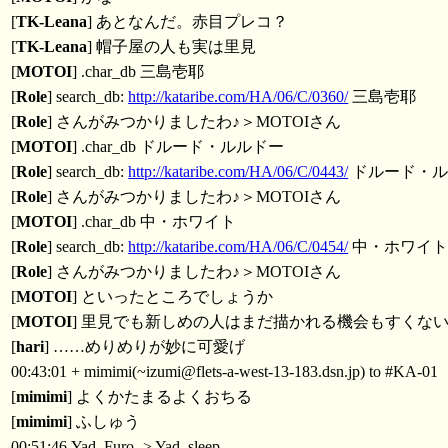
[
TK-Leana
] あとなんだ。赤目プレコ？
[
TK-Leana
] 帽子屋の人も実は里見
[
MOTOI
] .char_db 三島壱耶
[
Role
] search_db:
http://kataribe.com/HA/06/C/0360/
三島壱耶
[
Role
] さんがみつかりましたわ♪＞MOTOIさん
[
MOTOI
] .char_db ドルード・ルルドー
[
Role
] search_db:
http://kataribe.com/HA/06/C/0443/
ドルード・ル
[
Role
] さんがみつかりましたわ♪＞MOTOIさん
[
MOTOI
] .char_db 中・ホワイト
[
Role
] search_db:
http://kataribe.com/HA/06/C/0454/
中・ホワイト
[
Role
] さんがみつかりましたわ♪＞MOTOIさん
[
MOTOI
] といったところでしょうか
[
MOTOI
] 里見でも新しめの人はまだ描かれる機会もすくな
[
hari
] ……めりめりが妙に可愛げ
00:43:01 + mimimi(~izumi@flets-a-west-13-183.dsn.jp) to #KA-01
[
mimimi
] よくかたまるよくおちる
[
mimimi
] ふしゅう
00:51:46 Yad_Furo -> Yad_sleep