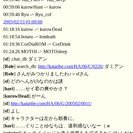
00:59:06 kurowHunt -> kurow
00:59:46 Ryu -> Ryu_cof
2005/02/13 01:00:00
01:18:16 kurow -> kurowDead
01:18:54 hotaru -> hotdeath
01:19:36 CorDiaROM -> CorDrink
01:24:26 MOTOI -> MOTOsleep
[
sf
] .char_db ダミアン
[
Role
] search_db:
http://kataribe.com/HA/06/C/0226/
ダミアン
[
Role
] さんがみつかりましたわ♪＞sfさん
[
sf
] どのへんが(J)なのかは謎
[
hari
] ……セイ君の爽やかさ？
[
kurowDead
] がーん
[
sf
]
http://kataribe.com/HA/06/G/200502/0011/
[
sf
] よし
[
sf
] キャラクターは左から順番に。
[
hari
] ……ぐりことゆなちは、違和感ないなー（ｗ