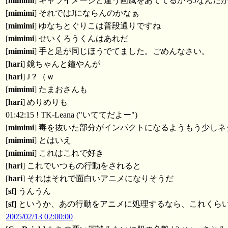
[
mimimi
] キャライメージと違う画風をあててるからJなんだ
[
mimimi
] それではJにならんのかなぁ
[
mimimi
] ゆなちとぐりこは普段通りですね
[
mimimi
] せいくろうくんはあれだ
[
mimimi
] 手と足が同じほうでてました。ごめんなさい。
[
hari
] 鏡ちゃんと鐘やんが
[
hari
] J？（ｗ
[
mimimi
] たまおさんも
[
hari
] めりめりも
01:42:15 ! TK-Leana ("いててだよー")
[
mimimi
] 毒を抜いた部分がインパクトになるようもう少し
[
mimimi
] とはいえ
[
mimimi
] これはこれで好き
[
hari
] これでいつもの行動をされると
[
hari
] それはそれで面白いアニメになりそうだ
[
sf
] うんうん
[
sf
] というか、あの行動をアニメに処理するなら、これくら
2005/02/13 02:00:00