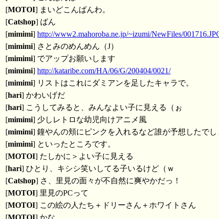
[
MOTOI
] まいどこんばんわ。
[
Catshop
] ばん
[
mimimi
]
http://www2.mahoroba.ne.jp/~izumi/NewFiles/001716.JP
[
mimimi
] さとみのめんめん（J）
[
mimimi
] でアップお願いします
[
mimimi
]
http://kataribe.com/HA/06/G/200404/0021/
[
mimimi
] リストはこれにダミアンを足したキャラで。
[
hari
] かわいげだ
[
hari
] こうしてみると、みんなよい子に見える（ぉ
[
mimimi
] 少しレトロな幼児向けアニメ風
[
mimimi
] 鐘やんの頬にピンクを入れるなど誰が予想したでし
[
mimimi
] といったところです。
[
MOTOI
] たしかに＞よい子に見える
[
hari
] ひとり、キシシ笑いしてる子いるけど（ｗ
[
Catshop
] さ、里見の面々が不自然に爽やかだっ！
[
MOTOI
] 里見のPCって
[
MOTOI
] この絵の人たち＋ドリーさん＋ホワイトさん
[
MOTOI
] かな