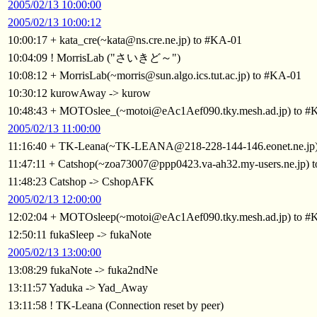
2005/02/13 10:00:00
2005/02/13 10:00:12
10:00:17 + kata_cre(~kata@ns.cre.ne.jp) to #KA-01
10:04:09 ! MorrisLab ("さいきど～")
10:08:12 + MorrisLab(~morris@sun.algo.ics.tut.ac.jp) to #KA-01
10:30:12 kurowAway -> kurow
10:48:43 + MOTOslee_(~motoi@eAc1Aef090.tky.mesh.ad.jp) to #
2005/02/13 11:00:00
11:16:40 + TK-Leana(~TK-LEANA@218-228-144-146.eonet.ne.jp)
11:47:11 + Catshop(~zoa73007@ppp0423.va-ah32.my-users.ne.jp) 
11:48:23 Catshop -> CshopAFK
2005/02/13 12:00:00
12:02:04 + MOTOsleep(~motoi@eAc1Aef090.tky.mesh.ad.jp) to #
12:50:11 fukaSleep -> fukaNote
2005/02/13 13:00:00
13:08:29 fukaNote -> fuka2ndNe
13:11:57 Yaduka -> Yad_Away
13:11:58 ! TK-Leana (Connection reset by peer)