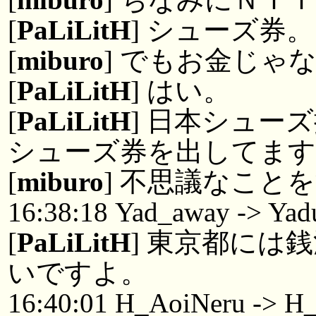
[
PaLiLitH
] シューズ券。
[
miburo
] でもお金じゃ
[
PaLiLitH
] はい。
[
PaLiLitH
] 日本シュー
シューズ券を出してます
[
miburo
] 不思議なこと
16:38:18 Yad_away -> Yad
[
PaLiLitH
] 東京都には
いですよ。
16:40:01 H_AoiNeru -> H