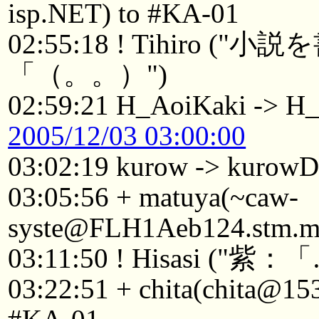
isp.NET) to #KA-01
02:55:18 ! Tihir
「（。。）")
02:59:21 H_AoiKaki -> H
2005/12/03 03:00:00
03:02:19 kurow -> kurowD
03:05:56 + matuya(~caw-
syste@FLH1Aeb124.stm.me
03:11:50 ! Hisasi
03:22:51 + chita(chita@15