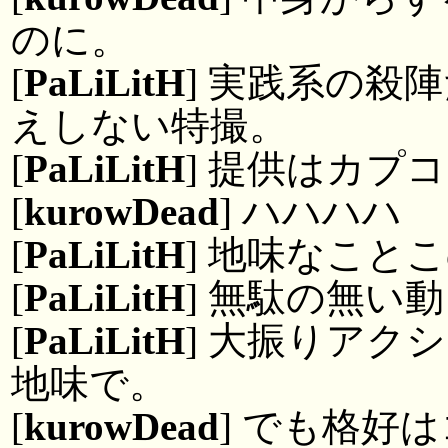
のに。
[
PaLiLitH
] 実践系の殺
えしない特撮。
[
PaLiLitH
] 提供はカプ
[
kurowDead
] ハハハハ
[
PaLiLitH
] 地味なこと
[
PaLiLitH
] 無駄の無い
[
PaLiLitH
] 大振りアク
地味で。
[
kurowDead
] でも格好