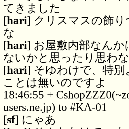
てきました
[
hari
] クリスマスの飾
な
[
hari
] お屋敷内部なん
ないかと思ったり思わ
[
hari
] そゆわけで、特
ことは無いのですよ
18:46:55 + CshopZZZ0(~
users.ne.jp) to #KA-01
[
sf
] にゃあ