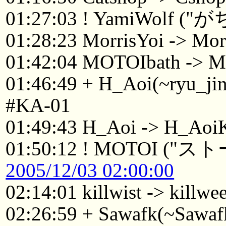
01:27:03 ! YamiWolf (
01:28:23 MorrisYoi -> M
01:42:04 MOTOIbath -> 
01:46:49 + H_Aoi(~ryu_jin
#KA-01
01:49:43 H_Aoi -> H_Aoi
01:50:12 ! MOTOI (
2005/12/03 02:00:00
02:14:01 killwist -> killwe
02:26:59 + Sawafk(~Sawaf