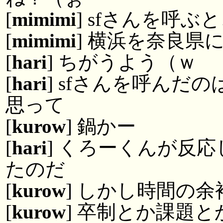
[
mimimi
] sfさんを呼
[
mimimi
] 横浜を奈良県
[
hari
] ちがうよう（ｗ
[
hari
] sfさんを呼んだ
思って
[
kurow
] 鍋かー
[
hari
] くろーくんが反
たのだ
[
kurow
] しかし時間の
[
kurow
] 卒制とか課題