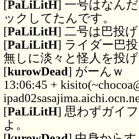
[
PaLiLitH
] 一号はなん
ックしてたんです。
[
PaLiLitH
] 二号は巴投
[
PaLiLitH
] ライダー巴
無しに淡々と怪人を投げ
[
kurowDead
] がーんｗ
13:06:45 + kisito(~choco
ipad02sasajima.aichi.ocn.n
[
PaLiLitH
] 思わずガイ
よ。
[
kurowDead
] 中身から