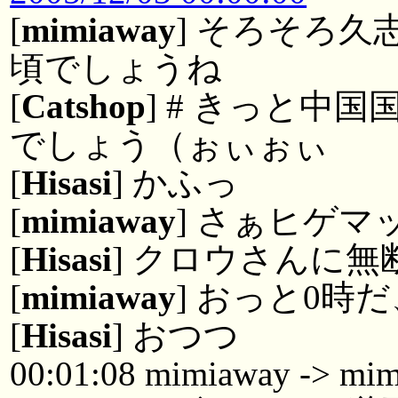
[
mimiaway
] そろそろ
頃でしょうね
[
Catshop
] # きっと中
でしょう（ぉぃぉぃ
[
Hisasi
] かふっ
[
mimiaway
] さぁヒゲ
[
Hisasi
] クロウさんに
[
mimiaway
] おっと0時
[
Hisasi
] おつつ
00:01:08 mimiaway -> mim