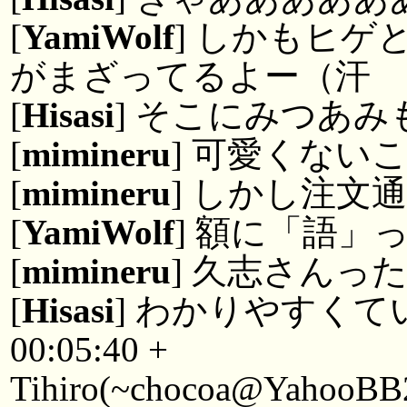
[
YamiWolf
] しかもヒ
がまざってるよー（汗
[
Hisasi
] そこにみつあ
[
mimineru
] 可愛くない
[
mimineru
] しかし注文
[
YamiWolf
] 額に「語」
[
mimineru
] 久志さんっ
[
Hisasi
] わかりやすく
00:05:40 +
Tihiro(~chocoa@YahooBB2