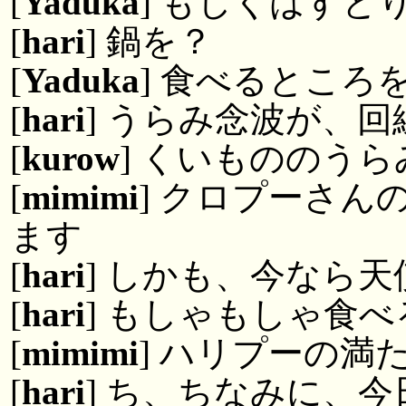
[
Yaduka
] もしくはすと
[
hari
] 鍋を？
[
Yaduka
] 食べるところ
[
hari
] うらみ念波が、
[
kurow
] くいもののう
[
mimimi
] クロプーさ
ます
[
hari
] しかも、今なら天
[
hari
] もしゃもしゃ食
[
mimimi
] ハリプーの
[
hari
] ち、ちなみに、