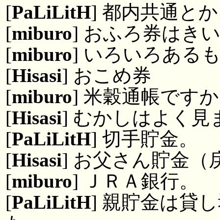
[
PaLiLitH
] 都内共通と
[
miburo
] おふろ券はき
[
miburo
] いろいろある
[
Hisasi
] おこめ券
[
miburo
] 米穀通帳ですか
[
Hisasi
] むかしはよく見
[
PaLiLitH
] 切手貯金。
[
Hisasi
] お父さん貯金（
[
miburo
] ＪＲＡ銀行。
[
PaLiLitH
] 親貯金は貸