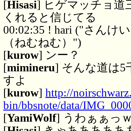
[
Hisasi
] ヒゲマッチョ
くれると信じてる
00:02:35 ! hari 
（ねむねむ）")
[
kurow
] ンー？
[
mimineru
] そんな道は
すよ
[
kurow
]
http://noirschwarz
bin/bbsnote/data/IMG_000
[
YamiWolf
] うわぁぁっ
[
Hisasi
] きゃあああああ