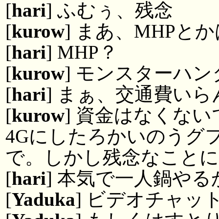
[
hari
] ふむぅ、残念
[
kurow
] まあ、MHP
[
hari
] MHP？
[
kurow
] モンスターハ
[
hari
] まぁ、交通費い
[
kurow
] 資金はなくな
4Gにしたろかいのうグ
で。しかし残念なこと
[
hari
] 本気で一人鍋やる
[
Yaduka
] ビデオチャッ