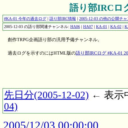
語り部IRCログ #
#KA-01 今年の過去ログ
|
語り部IRC情報
|
2005-12-03 の他の公開
2005-12-03 の語り部関連チャンネル:
HA06
|
HA07
|
KA-01
|
KA-02
|
K
創作TRPG企画語り部の汎用予備チャンネル。
過去ログを示すのにはHTML版の
語り部IRCログ #KA-01 200
先日分(2005-12-02)
← 表示中(
04)
2005/12/03 00:00:00