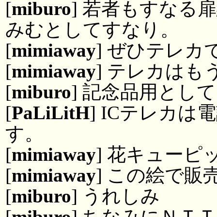
[
miburo
] 若者もすなる
みむとしてすなり。
[
mimiaway
] ぜひテレカ
[
mimiaway
] テレカは
[
miburo
] 記念品用とし
[
PaLiLitH
] ICテレカ
す。
[
mimiaway
] 花キュー
[
mimiaway
] この絵で販
[
miburo
] うれしみ
[
miburo
] ちなみにＮＴ