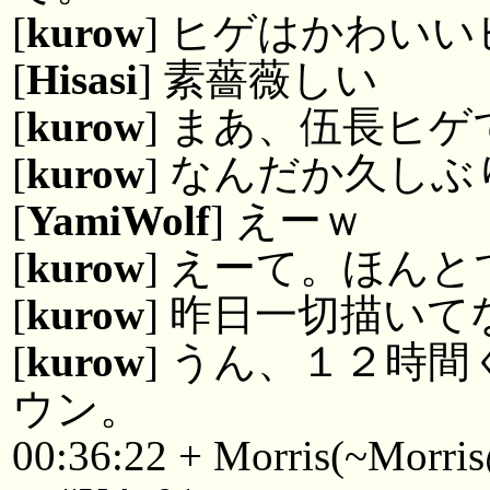
[
kurow
] ヒゲはかわい
[
Hisasi
] 素薔薇しい
[
kurow
] まあ、伍長ヒ
[
kurow
] なんだか久し
[
YamiWolf
] えーｗ
[
kurow
] えーて。ほん
[
kurow
] 昨日一切描い
[
kurow
] うん、１２時
ウン。
00:36:22 + Morris(~Morris