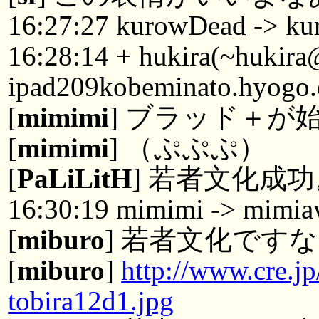
16:27:27 kurowDead -> ku
16:28:14 + hukira(~hukir
ipad209kobeminato.hyogo.
[
mimimi
] ブラッド＋
[
mimimi
] （ぷぷぷ）
[
PaLiLitH
] 若者文化成
16:30:19 mimimi -> mimi
[
miburo
] 若者文化です
[
miburo
]
http://www.cre.jp
tobira12d1.jpg