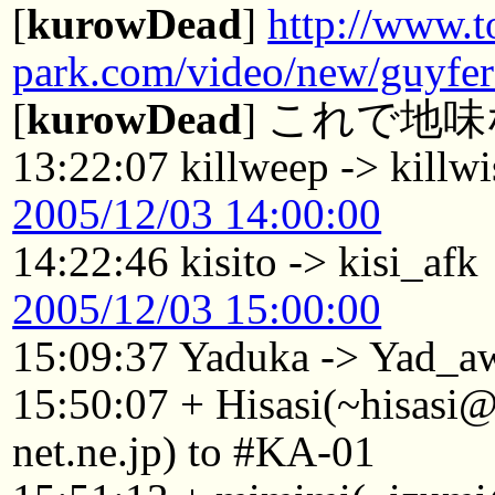
[
kurowDead
]
http://www.t
park.com/video/new/guyfer
[
kurowDead
] これで地
13:22:07 killweep -> killwi
2005/12/03 14:00:00
14:22:46 kisito -> kisi_afk
2005/12/03 15:00:00
15:09:37 Yaduka -> Yad_a
15:50:07 + Hisasi(~hisasi
net.ne.jp) to #KA-01