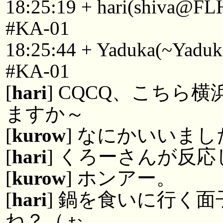
18:25:19 + hari(shiva@FL
#KA-01
18:25:44 + Yaduka(~Yaduk
#KA-01
[
hari
] CQCQ、こちら
ますか～
[
kurow
] なにかいいま
[
hari
] くろーさんが反
[
kurow
] ホンアー。
[
hari
] 鍋を食いに行く
ね？（ぉ