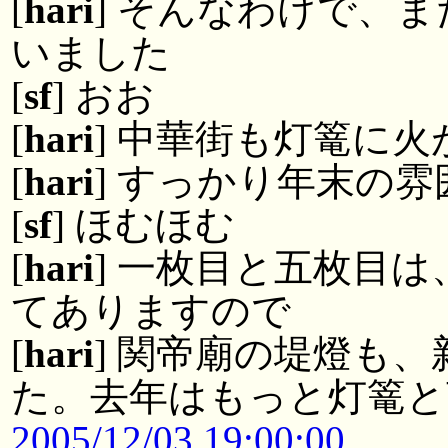
[
hari
] そんなわけで、ま
いました
[
sf
] おお
[
hari
] 中華街も灯篭に火
[
hari
] すっかり年末の
[
sf
] ほむほむ
[
hari
] 一枚目と五枚目
てありますので
[
hari
] 関帝廟の堤燈も
た。去年はもっと灯篭と
2005/12/03 19:00:00