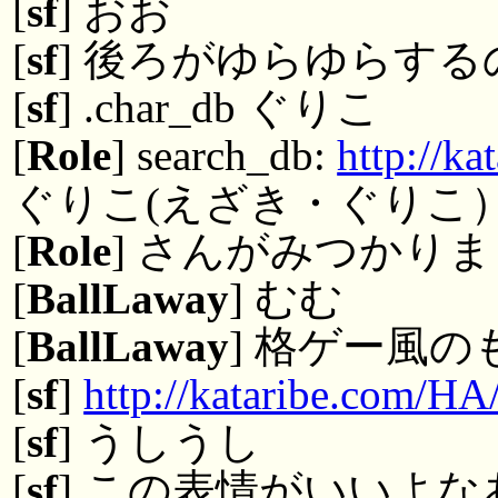
[
sf
] おお
[
sf
] 後ろがゆらゆらす
[
sf
] .char_db ぐりこ
[
Role
] search_db:
http://k
ぐりこ(えざき・ぐりこ
[
Role
] さんがみつかりま
[
BallLaway
] むむ
[
BallLaway
] 格ゲー風
[
sf
]
http://kataribe.com/H
[
sf
] うしうし
[
sf
] この表情がいいよな