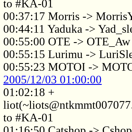
to #KA-01
00:37:17 Morris -> Morris
00:44:11 Yaduka -> Yad_sl
00:55:00 OTE -> OTE_Aw
00:55:15 Lurimu -> LuriSl
00:55:23 MOTOI -> MOTO
2005/12/03 01:00:00
01:02:18 +
liot(~liots@ntkmmt007077.
to #KA-01
01:16:50 Catshop -> Csho