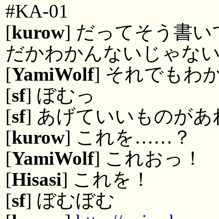
#KA-01
[
kurow
] だってそう書
だかわかんないじゃな
[
YamiWolf
] それでもわ
[
sf
] ぼむっ
[
sf
] あげていいものが
[
kurow
] これを……？
[
YamiWolf
] これおっ！
[
Hisasi
] これを！
[
sf
] ぼむぼむ