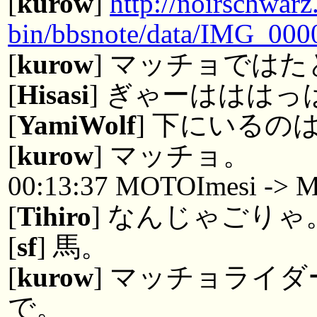
[
kurow
]
http://noirschwarz
bin/bbsnote/data/IMG_000
[
kurow
] マッチョでは
[
Hisasi
] ぎゃーはははっ
[
YamiWolf
] 下にいるの
[
kurow
] マッチョ。
00:13:37 MOTOImesi -> 
[
Tihiro
] なんじゃごりゃ
[
sf
] 馬。
[
kurow
] マッチョライ
で。