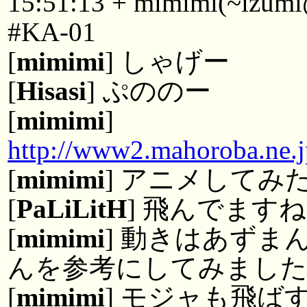
15:51:13 + mimimi(~izumi@
#KA-01
[
mimimi
] しゃげー
[
Hisasi
] ぷののー
[
mimimi
]
http://www2.mahoroba.ne.j
[
mimimi
] アニメしてみ
[
PaLiLitH
] 飛んでます
[
mimimi
] 動きはあずま
んを参考にしてみまし
[
mimimi
] モジャも飛ば