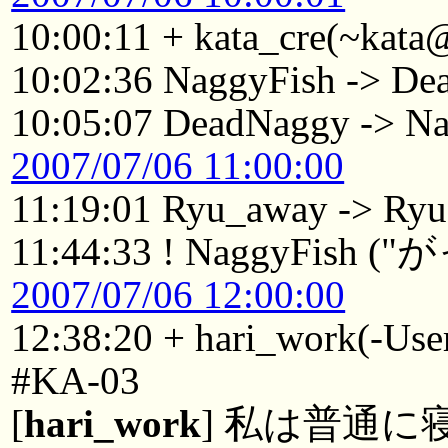
10:00:11 + kata_cre(~kata@
10:02:36 NaggyFish -> D
10:05:07 DeadNaggy -> N
2007/07/06 11:00:00
11:19:01 Ryu_away -> Ryu
11:44:33 ! NaggyFish (
2007/07/06 12:00:00
12:38:20 + hari_work(-Us
#KA-03
[
hari_work
] 私は普通に