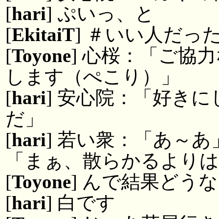
[
hari
] ぷいっ、と
[
EkitaiT
] ＃いい人だっ
[
Toyone
] 心桜：「ご協
します（ぺこり）」
[
hari
] 安心院：「好き
だ」
[
hari
] 若い衆：「あ～
「まぁ、散らかるよりは
[
Toyone
] んで結果どう
[
hari
] 白です