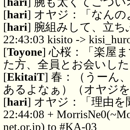
[
hari
] 腕も太くてごつ
[
hari
] オヤジ：「なん
[
hari
] 腕組みして、立
22:43:03 kisito -> kisi_hur
[
Toyone
] 心桜：「楽屋
た方、全員とお会いした
[
EkitaiT
] 春：（うー
あるよなぁ）（オヤジ
[
hari
] オヤジ：「理由
22:44:08 + MorrisNe0(~M
net.or.jp) to #KA-03