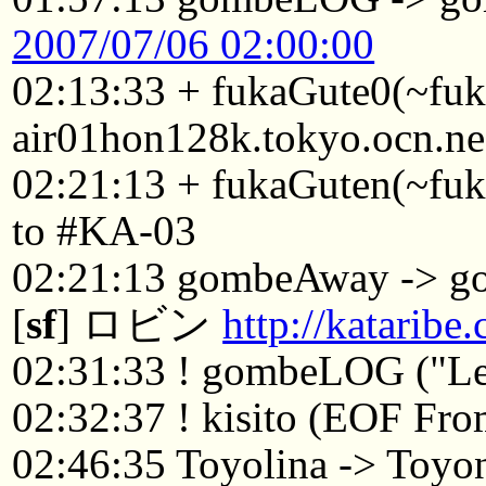
2007/07/06 02:00:00
02:13:33 + fukaGute0(~fu
air01hon128k.tokyo.ocn.ne
02:21:13 + fukaGuten(~fu
to #KA-03
02:21:13 gombeAway -> 
[
sf
] ロビン
http://katarib
02:31:33 ! gombeLOG ("Le
02:32:37 ! kisito (EOF From
02:46:35 Toyolina -> Toyo