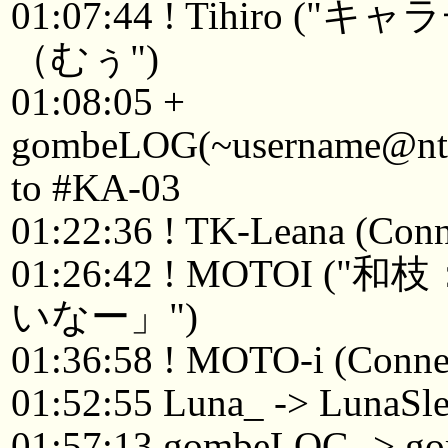
01:07:44 ! Tihir
（むぅ")
01:08:05 +
gombeLOG(~username@ntkyt
to #KA-03
01:22:36 ! TK-Leana (Conne
01:26:42 ! MOTO
いなー」")
01:36:58 ! MOTO-i (Connec
01:52:55 Luna_ -> LunaSl
01:57:13 gombeLOG -> g