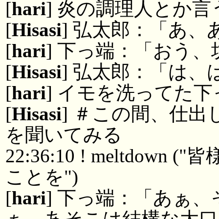
[
hari
] 炎の調理人とか
[
Hisasi
] 弘太郎：「あ、
[
hari
] 下っ端：「おう
[
Hisasi
] 弘太郎：「は、
[
hari
] イモを洗ってた下
[
Hisasi
] ＃この間、仕
を聞いてみる
22:36:10 ! meltdo
ことを")
[
hari
] 下っ端：「あぁ
ぁ。あそこは結構な大口