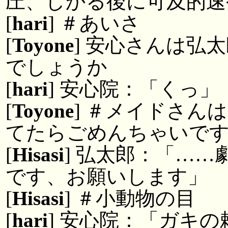
圧、しかる後に可及的速
[
hari
] ＃あいさ
[
Toyone
] 安心さんは弘
でしょうか
[
hari
] 安心院：「くっ」
[
Toyone
] ＃メイドさん
てたらごめんちゃいで
[
Hisasi
] 弘太郎：「…
です、お願いします」
[
Hisasi
] ＃小動物の目
[
hari
] 安心院：「ガキ