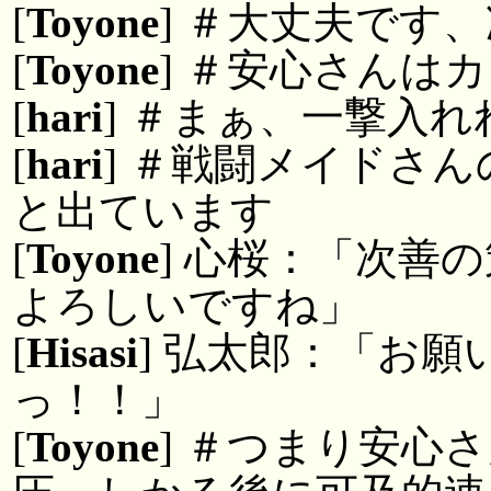
[
Toyone
] ＃大丈夫です
[
Toyone
] ＃安心さんは
[
hari
] ＃まぁ、一撃入
[
hari
] ＃戦闘メイドさ
と出ています
[
Toyone
] 心桜：「次善
よろしいですね」
[
Hisasi
] 弘太郎：「お
っ！！」
[
Toyone
] ＃つまり安心