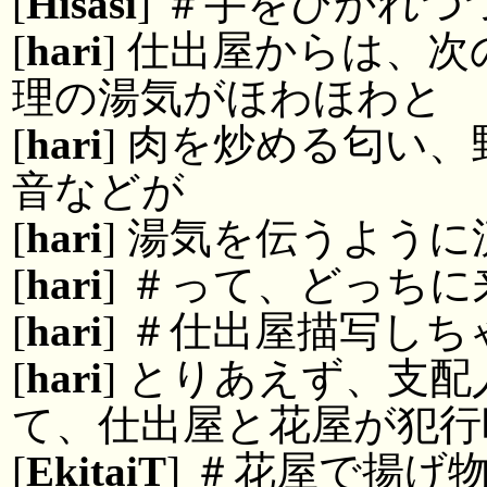
[
Hisasi
] ＃手をひかれつ
[
hari
] 仕出屋からは、
理の湯気がほわほわと
[
hari
] 肉を炒める匂い
音などが
[
hari
] 湯気を伝うよう
[
hari
] ＃って、どっち
[
hari
] ＃仕出屋描写し
[
hari
] とりあえず、支
て、仕出屋と花屋が犯行
[
EkitaiT
] ＃花屋で揚げ