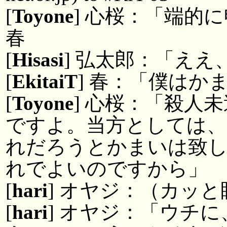
[
Toyone
] 心桜：「端的
春
[
Hisasi
] 弘太郎：「え
[
EkitaiT
] 春：「僕はか
[
Toyone
] 心桜：「殺人
ですよ。当方としては
れだろうとかまいは致
れでよいのですから」
[
hari
] オヤジ：（カッ
[
hari
] オヤジ：「ウチ