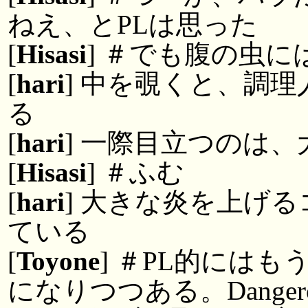
ねえ、とPLは思った
[
Hisasi
] ＃でも腹の虫
[
hari
] 中を覗くと、調
る
[
hari
] 一際目立つのは
[
Hisasi
] ＃ふむ
[
hari
] 大きな炎を上げ
ている
[
Toyone
] ＃PL的には
になりつつある。Dangero