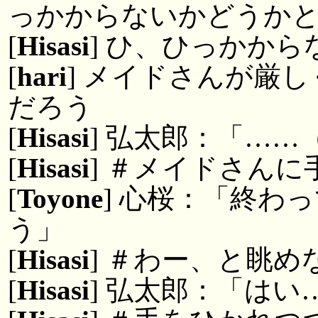
っかからないかどうか
[
Hisasi
] ひ、ひっかから
[
hari
] メイドさんが厳
だろう
[
Hisasi
] 弘太郎：「…
[
Hisasi
] ＃メイドさん
[
Toyone
] 心桜：「終わ
う」
[
Hisasi
] ＃わー、と眺
[
Hisasi
] 弘太郎：「は