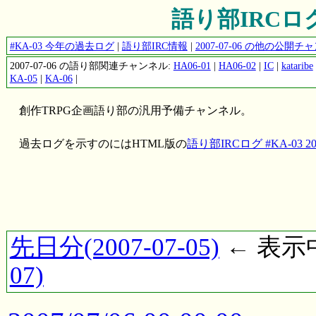
語り部IRCログ #
#KA-03 今年の過去ログ
|
語り部IRC情報
|
2007-07-06 の他の公開
2007-07-06 の語り部関連チャンネル:
HA06-01
|
HA06-02
|
IC
|
kataribe
KA-05
|
KA-06
|
創作TRPG企画語り部の汎用予備チャンネル。
過去ログを示すのにはHTML版の
語り部IRCログ #KA-03 200
先日分(2007-07-05)
← 表示中(
07)