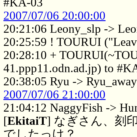
#KA-03
2007/07/06 20:00:00
20:21:06 Leony_slp -> Leo
20:25:59 ! TOURUI ("Leavi
20:28:10 + TOURUI(~TO
41.ppp11.odn.ad.jp) to #K
20:38:05 Ryu -> Ryu_awa
2007/07/06 21:00:00
21:04:12 NaggyFish -> Hu
[
EkitaiT
] なぎさん、
でしたっけ？