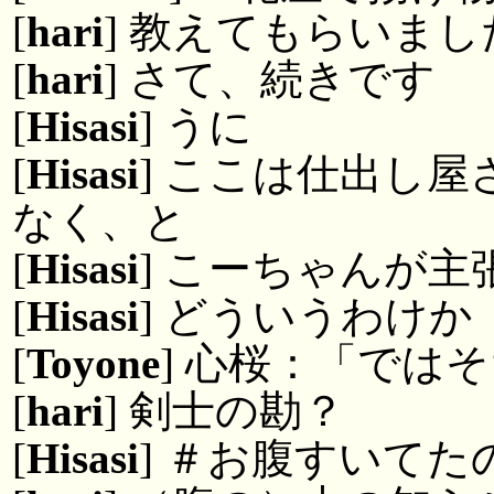
[
hari
] 教えてもらいまし
[
hari
] さて、続きです
[
Hisasi
] うに
[
Hisasi
] ここは仕出し
なく、と
[
Hisasi
] こーちゃんが主
[
Hisasi
] どういうわけか
[
Toyone
] 心桜：「では
[
hari
] 剣士の勘？
[
Hisasi
] ＃お腹すいて