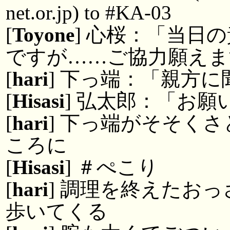
net.or.jp) to #KA-03
[
Toyone
] 心桜：「当日
ですが……ご協力願えま
[
hari
] 下っ端：「親方
[
Hisasi
] 弘太郎：「お願
[
hari
] 下っ端がそそく
ころに
[
Hisasi
] ＃ぺこり
[
hari
] 調理を終えたお
歩いてくる