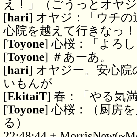
え！」（ごうっとオヤジ
[
hari
] オヤジ：「ウチ
心院を越えて行きなっ！
[
Toyone
] 心桜：「よろ
[
Toyone
] ＃あーあ。
[
hari
] オヤジー。安心
いもんが
[
EkitaiT
] 春：「やる気
[
Toyone
] 心桜：（厨房
る）
22:48:44 + MorrisNew(~M