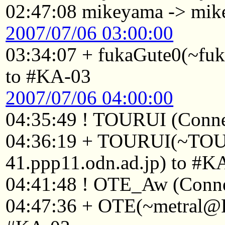
02:47:08 mikeyama -> mik
2007/07/06 03:00:00
03:34:07 + fukaGute0(~fu
to #KA-03
2007/07/06 04:00:00
04:35:49 ! TOURUI (Connec
04:36:19 + TOURUI(~TO
41.ppp11.odn.ad.jp) to #K
04:41:48 ! OTE_Aw (Connec
04:47:36 + OTE(~metral@