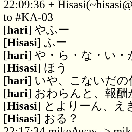
22:09:36 + Hisasi(~hisasi
to #KA-03
[
hari
] やふー
[
Hisasi
] ふー
[
hari
] や・ら・な・い
[
Hisasi
] ほう
[
hari
] いや、こないだ
[
hari
] おわらんと、報
[
Hisasi
] とよりーん、
[
Hisasi
] おる？
22:17:34 mikeAway -> mi