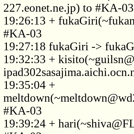
227.eonet.ne.jp) to #KA-03
19:26:13 + fukaGiri(~fuka
#KA-03
19:27:18 fukaGiri -> fuka
19:32:33 + kisito(~guilsn
ipad302sasajima.aichi.ocn.
19:35:04 +
meltdown(~meltdown@wd22
#KA-03
19:39:24 + hari(~shiva@F