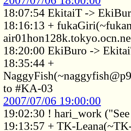
2007/07/06 18:00:00
18:07:54 EkitaiT -> EkiBu
18:16:13 + fukaGiri(~fuk
air01hon128k.tokyo.ocn.ne
18:20:00 EkiBuro -> Ekita
18:35:44 +
NaggyFish(~naggyfish@p921
to #KA-03
2007/07/06 19:00:00
19:02:30 ! hari_work ("See 
19:13:57 + TK-Leana(~T