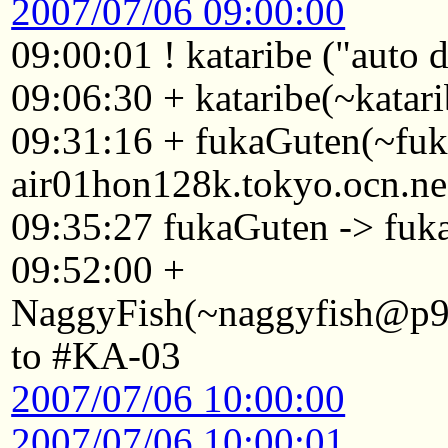
2007/07/06 09:00:00
09:00:01 ! kataribe ("auto
09:06:30 + kataribe(~katar
09:31:16 + fukaGuten(~f
air01hon128k.tokyo.ocn.ne
09:35:27 fukaGuten -> fuk
09:52:00 +
NaggyFish(~naggyfish@p921
to #KA-03
2007/07/06 10:00:00
2007/07/06 10:00:01