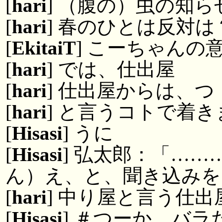
[
hari
] （腹の）虫の知ら
[
hari
] 春のひとは反対は
[
EkitaiT
] こーちゃん
[
hari
] では、仕出屋
[
hari
] 仕出屋からは、
[
hari
] と言うコトで着
[
Hisasi
] うに
[
Hisasi
] 弘太郎：「…
ん）え、と、聞き込みを
[
hari
] 中り屋と言う仕
[
Hisasi
] ＃つーか、バ