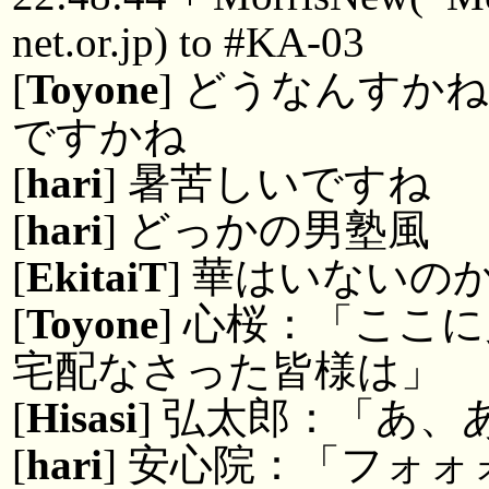
net.or.jp) to #KA-03
[
Toyone
] どうなんすか
ですかね
[
hari
] 暑苦しいですね
[
hari
] どっかの男塾風
[
EkitaiT
] 華はいないの
[
Toyone
] 心桜：「ここ
宅配なさった皆様は」
[
Hisasi
] 弘太郎：「あ
[
hari
] 安心院：「フォ