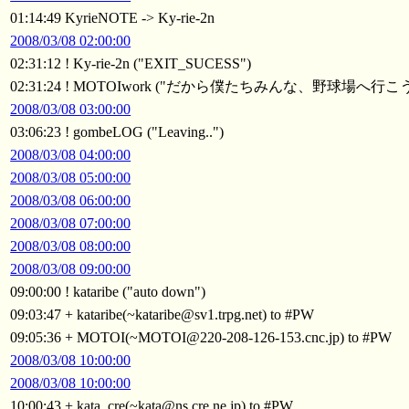
01:14:49 KyrieNOTE -> Ky-rie-2n
2008/03/08 02:00:00
02:31:12 ! Ky-rie-2n ("EXIT_SUCESS")
02:31:24 ! MOTOIwork ("だから僕たちみんな、野球場へ行こう
2008/03/08 03:00:00
03:06:23 ! gombeLOG ("Leaving..")
2008/03/08 04:00:00
2008/03/08 05:00:00
2008/03/08 06:00:00
2008/03/08 07:00:00
2008/03/08 08:00:00
2008/03/08 09:00:00
09:00:00 ! kataribe ("auto down")
09:03:47 + kataribe(~kataribe@sv1.trpg.net) to #PW
09:05:36 + MOTOI(~MOTOI@220-208-126-153.cnc.jp) to #PW
2008/03/08 10:00:00
2008/03/08 10:00:00
10:00:43 + kata_cre(~kata@ns.cre.ne.jp) to #PW