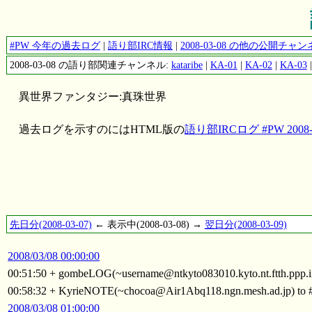
#PW 今年の過去ログ
|
語り部IRC情報
|
2008-03-08 の他の公開チ
2008-03-08 の語り部関連チャンネル:
kataribe
|
KA-01
|
KA-02
|
KA-03
異世界ファンタジー:真珠世界
過去ログを示すのにはHTML版の
語り部IRCログ #PW 2008-0
先日分(2008-03-07)
← 表示中(2008-03-08) →
翌日分(2008-03-09)
2008/03/08 00:00:00
00:51:50 + gombeLOG(~username@ntkyto083010.kyto.nt.ftth.ppp.i
00:58:32 + KyrieNOTE(~chocoa@Air1Abq118.ngn.mesh.ad.jp) to
2008/03/08 01:00:00