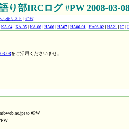
語り部IRCログ #PW 2008-03-0
ャンネル全リスト
|
#PW
|
KA-04
|
KA-05
|
KA-06
|
HA06
|
HA07
|
HA06-01
|
HA06-02
|
HA21
|
IC
|
3-08
をご活用くださいませ。
nfoweb.ne.jp) to #PW
 #PW