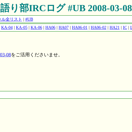
語り部IRCログ #UB 2008-03-08
ャンネル全リスト
|
#UB
|
KA-04
|
KA-05
|
KA-06
|
HA06
|
HA07
|
HA06-01
|
HA06-02
|
HA21
|
IC
|
3-08
をご活用くださいませ。