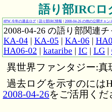
語り部IRCログ #
#PW 今年の過去ログ
|
語り部IRC情報
|
2008-04-26 の他の公開チ
2008-04-26 の語り部関
KA-04
|
KA-05
|
KA-06
|
HA0
HA06-02
|
kataribe
|
IC
|
LG
|
異世界ファンタジー:真
過去ログを示すのにはH
2008-04-26
をご活用くだ