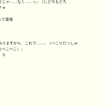
そうじゃ……なく……っ」（しどろもどろ
？ｗ
なって退場
がありますから、これで……」（ぺこりだっしゅ
（ぺこぺこ）」
：３
）