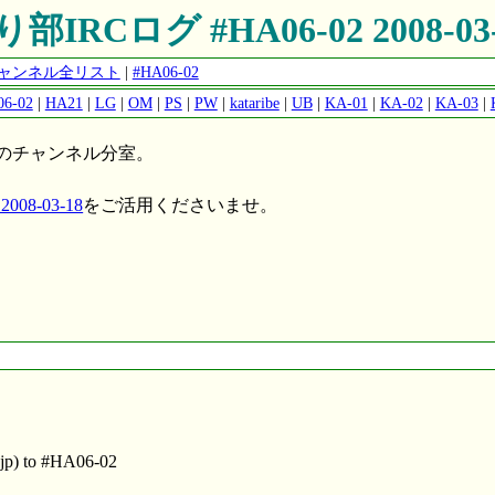
部IRCログ #HA06-02 2008-03
公開チャンネル全リスト
|
#HA06-02
6-02
|
HA21
|
LG
|
OM
|
PS
|
PW
|
kataribe
|
UB
|
KA-01
|
KA-02
|
KA-03
|
のチャンネル分室。
008-03-18
をご活用くださいませ。
.jp) to #HA06-02