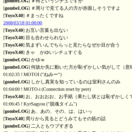
[
gombeLOG
] ＃何というシチュですか
[
gombeLOG
] ＃周りで見てる人の方が赤面しそうですよ
[
ToyoX40
] ＃まったくですね
2008/03/18 01:00:00
[
ToyoX40
] お互い言葉も出ない
[
ToyoX40
] 目も合わせられない
[
ToyoX40
] 気まずいんでちらっと見たらなぜか目が合う
[
ToyoX40
] きゃ かゆいシチュすぐる
[
gombeLOG
] かゆｗ
[
gombeLOG
] 何故か先に動いた方が恥ずかしい気がして（意
01:02:35 ! MOTOI ("ねみー")
[
gombeLOG
] しかし真実を知っているのは室利さんのみ
01:04:00 ! MOTO-i (Connection reset by peer)
[
ToyoX40
] お、おおおお、お手紙（果たし状とは恥ずかし
01:06:45 ! KyrSagyou ("脱魂タイム")
[
gombeLOG
] あ、あの、その、は、はいっ
[
ToyoX40
] 周りから見るとどうみてもその筋の話
[
gombeLOG
] 二人ともウブすぎる