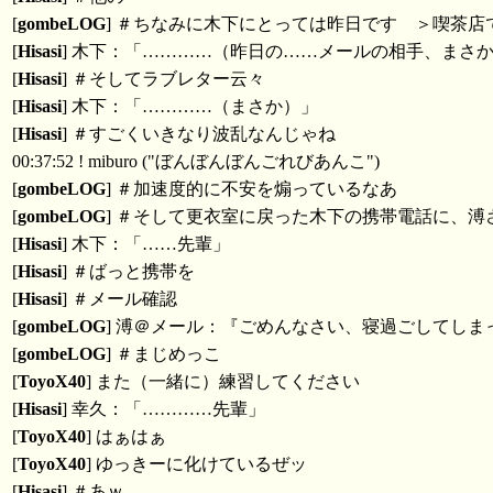
[
gombeLOG
] ＃ちなみに木下にとっては昨日です ＞喫茶
[
Hisasi
] 木下：「…………（昨日の……メールの相手、まさ
[
Hisasi
] ＃そしてラブレター云々
[
Hisasi
] 木下：「…………（まさか）」
[
Hisasi
] ＃すごくいきなり波乱なんじゃね
00:37:52 ! miburo ("ぼんぼんぼんごれびあんこ")
[
gombeLOG
] ＃加速度的に不安を煽っているなあ
[
gombeLOG
] ＃そして更衣室に戻った木下の携帯電話に、
[
Hisasi
] 木下：「……先輩」
[
Hisasi
] ＃ばっと携帯を
[
Hisasi
] ＃メール確認
[
gombeLOG
] 溥＠メール：『ごめんなさい、寝過ごしてし
[
gombeLOG
] ＃まじめっこ
[
ToyoX40
] また（一緒に）練習してください
[
Hisasi
] 幸久：「…………先輩」
[
ToyoX40
] はぁはぁ
[
ToyoX40
] ゆっきーに化けているぜッ
[
Hisasi
] ＃あｗ