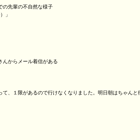
店での先輩の不自然な様子
か）」
溥さんからメール着信がある
まって、１限があるので行けなくなりました。明日朝はちゃんと