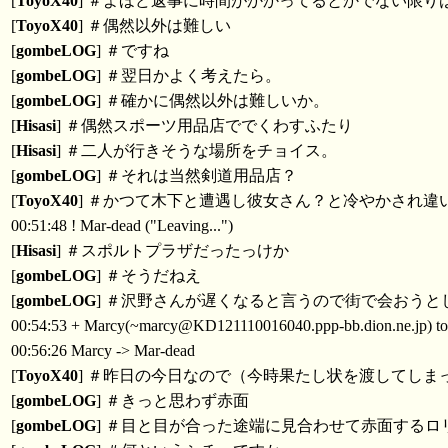
[
ToyoX40
] ＃よほど返事に時間がかかってるとかでない限り
[
ToyoX40
] ＃偶然以外は難しい
[
gombeLOG
] ＃ですね
[
gombeLOG
] ＃翌日かよく考えたら。
[
gombeLOG
] ＃確かに偶然以外は難しいか。
[
Hisasi
] ＃偶然スポーツ用品店ででくわすふたり
[
Hisasi
] ＃二人が行きそうな場所をチョイス。
[
gombeLOG
] ＃それは当然剣道用品店？
[
ToyoX40
] ＃かつて木下と遭遇し彼女さん？と冷やかされ違
00:51:48 ! Mar-dead ("Leaving...")
[
Hisasi
] ＃スポルトプラザだったっけか
[
gombeLOG
] ＃そうだねえ
[
gombeLOG
] ＃沢野さんが遅くなると言うので街で会おう
00:54:53 + Marcy(~marcy@KD121110016040.ppp-bb.dion.ne.jp) t
00:56:26 Marcy -> Mar-dead
[
ToyoX40
] ＃昨日の今日なので（今時果たし状を渡してし
[
gombeLOG
] ＃きっと思わず赤面
[
gombeLOG
] ＃目と目が合った途端に見合わせて赤面するロ