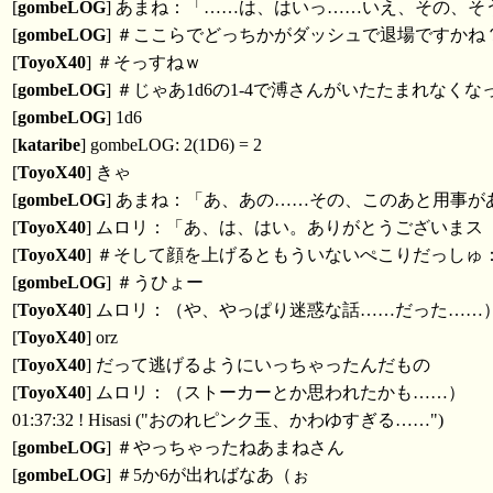
[
gombeLOG
] あまね：「……は、はいっ……いえ、その、
[
gombeLOG
] ＃ここらでどっちかがダッシュで退場ですかね
[
ToyoX40
] ＃そっすねｗ
[
gombeLOG
] ＃じゃあ1d6の1-4で溥さんがいたたまれなく
[
gombeLOG
] 1d6
[
kataribe
] gombeLOG: 2(1D6) = 2
[
ToyoX40
] きゃ
[
gombeLOG
] あまね：「あ、あの……その、このあと用事
[
ToyoX40
] ムロリ：「あ、は、はい。ありがとうございまス
[
ToyoX40
] ＃そして顔を上げるともういないぺこりだっしゅ
[
gombeLOG
] ＃うひょー
[
ToyoX40
] ムロリ：（や、やっぱり迷惑な話……だった……
[
ToyoX40
] orz
[
ToyoX40
] だって逃げるようにいっちゃったんだもの
[
ToyoX40
] ムロリ：（ストーカーとか思われたかも……）
01:37:32 ! Hisasi ("おのれピンク玉、かわゆすぎる……")
[
gombeLOG
] ＃やっちゃったねあまねさん
[
gombeLOG
] ＃5か6が出ればなあ（ぉ