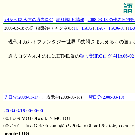
語り
#HA06-02 今年の過去ログ
|
語り部IRC情報
|
2008-03-18 の他の
2008-03-18 の語り部関連チャンネル:
IC
|
HA06
|
HA07
|
HA06-01
|
HA0
現代オカルトファンタジー世界「狭間さまよえるもの達」
過去ログを示すのにはHTML版の
語り部IRCログ #HA06-02 2
先日分(2008-03-17)
← 表示中(2008-03-18) →
翌日分(2008-03-19)
2008/03/18 00:00:00
00:15:09 MOTOIwork -> MOTOI
00:21:01 + fukaGiri(~fukanju@p22208-air03hige128k.tokyo.ocn.ne
[
gombeLOG
] ----