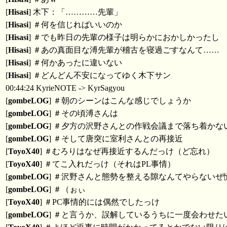
[
Hisasi
] 木下：「…………先輩」
[
Hisasi
] ＃何を信じればいいのか
[
Hisasi
] ＃でも昨日の先輩の様子は明らかにおかしかったし
[
Hisasi
] ＃あの真面目な溥先輩が稽古を寝過ごすなんて……
[
Hisasi
] ＃何かあったに違いない
[
Hisasi
] ＃どんどん不安になってゆく木下サン
00:44:24 KyrieNOTE -> KyrSagyou
[
gombeLOG
] ＃朝のシーンはこんな感じでしょうか
[
gombeLOG
] ＃その頃溥さんは
[
gombeLOG
] ＃夕方の沢野さんとの作戦会議まで落ち着かな
[
gombeLOG
] ＃そして唐突に室利さんとの再接近
[
ToyoX40
] ＃むろりはなぜ再接近するんだっけ（ど忘れ）
[
ToyoX40
] ＃てこ入れだっけ（それはPL事情）
[
gombeLOG
] ＃沢野さんと態勢を整える隙なんてやらない
[
gombeLOG
] ＃（ぉぃ
[
ToyoX40
] ＃PC事情的には偶然でしたっけ
[
gombeLOG
] ＃と言うか、誤解しているうちに一度会わせ