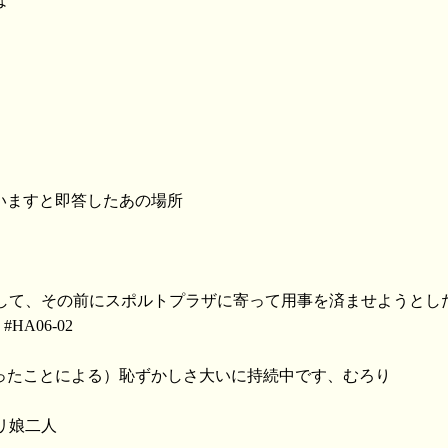
は
いますと即答したあの場所
として、その前にスポルトプラザに寄って用事を済ませようとし
o #HA06-02
まったことによる）恥ずかしさ大いに持続中です、むろり
リ娘二人