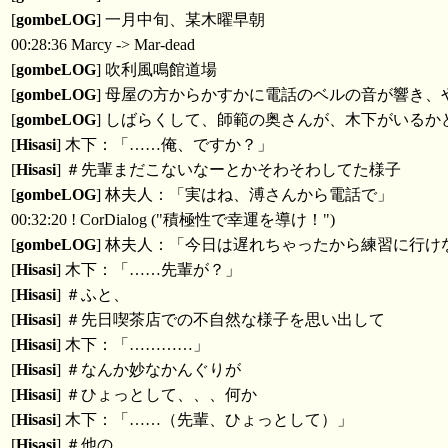
[
gombeLOG
] 一月中旬、某木曜早朝
00:28:36 Marcy -> Mar-dead
[
gombeLOG
] 吹利風鳴館道場
[
gombeLOG
] 母屋の方からかすかに電話のベルの音が響き、
[
gombeLOG
] しばらくして、師範の奥さんが、木下がいる
[
Hisasi
] 木下：「……俺、ですか？」
[
Hisasi
] ＃先輩まだこないなーとかそわそわしてた様子
[
gombeLOG
] 林夫人：「実はね、溥さんから電話で」
00:32:20 ! CorDialog ("積極性で幸運を導け！")
[
gombeLOG
] 林夫人：「今日は遅れちゃったから練習に行
[
Hisasi
] 木下：「……先輩が？」
[
Hisasi
] ＃ふと、
[
Hisasi
] ＃先日喫茶店での不自然な様子を思い出して
[
Hisasi
] 木下：「…………」
[
Hisasi
] ＃なんか妙なかんぐりが
[
Hisasi
] ＃ひょっとして、、、何か
[
Hisasi
] 木下：「……（先輩、ひょっとして）」
[
Hisasi
] ＃他の