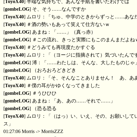
[
ToyoX40
] 半端な気持ちで、あんな手紙を書いたわけでは
[
gombeLOG
] そ、そう……なんですか
[
ToyoX40
] ムロリ：「ちゅ、中学のときからずっと……あ
[
ToyoX40
] ＃酒の勢いもあって笑えて仕方ないｗ
[
gombeLOG
] あまね：「……」（真っ赤）
[
gombeLOG
] ＃この流れ、きっと実際にもこのまんまだよね
[
ToyoX40
] ＃どうみても再現度たかすぐる
[
ToyoX40
] ムロリ：「（ヨージに指摘されて）気づいたん
[
gombeLOG
] 溥：「……わたしは、そんな、大したものじゃ
[
gombeLOG
] （おろおろどきどき
[
ToyoX40
] ムロリ：「そ、そんなことありません！ あ、
[
ToyoX40
] ＃僕の耳がかゆくなってきました
[
gombeLOG
] ＃うひひひ
[
gombeLOG
] あまね：「あ、あの……それで……」
[
gombeLOG
] （恐る恐る
[
ToyoX40
] ムロリ：「（はっ）い、いえ、その、お願いし
ス」
01:27:06 Morris -> MorrisZZZ