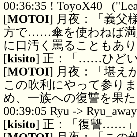
00:36:35 ! ToyoX40_ ("Leav
[
MOTOI
] 月夜：「義
方で……傘を使わねば満
に口汚く罵ることもあ
[
kisito
] 正：「……ひど
[
MOTOI
] 月夜：「堪
この吹利にやって参りま
め、一族への復讐を果た
00:39:05 Ryu -> Ryu_awa
[
kisito
] 正：「復讐……