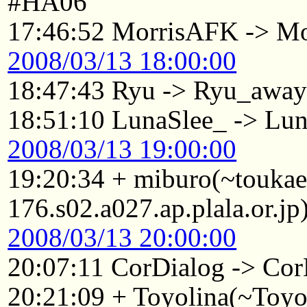
#HA06
17:46:52 MorrisAFK -> Mo
2008/03/13 18:00:00
18:47:43 Ryu -> Ryu_awa
18:51:10 LunaSlee_ -> L
2008/03/13 19:00:00
19:20:34 + miburo(~touka
176.s02.a027.ap.plala.or.j
2008/03/13 20:00:00
20:07:11 CorDialog -> Cor
20:21:09 + Toyolina(~Toy