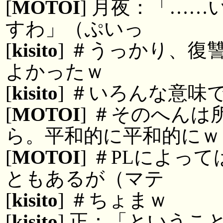
[
MOTOI
] 月夜：「…
すわ」（ぷいっ
[
kisito
] ＃うっかり、
よかったｗ
[
kisito
] ＃いろんな意味
[
MOTOI
] ＃そのへんは
ら。平和的に平和的にｗ
[
MOTOI
] ＃PLによっ
ともあるが（マテ
[
kisito
] ＃ちょまｗ
[
kisito
] 正：「という