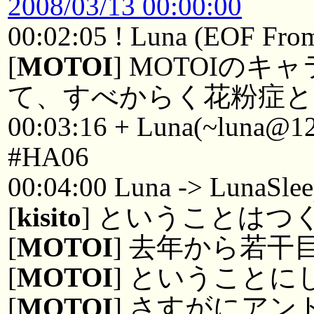
2008/03/13 00:00:00
00:02:05 ! Luna (EOF From
[
MOTOI
] MOTOIの
て、すべからく花粉症と
00:03:16 + Luna(~luna@125
#HA06
00:04:00 Luna -> LunaSle
[
kisito
] ということはつ
[
MOTOI
] 去年から若
[
MOTOI
] ということに
[
MOTOI
] さすがにア