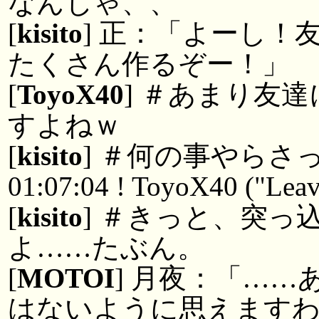
なんじゃ、、
[
kisito
] 正：「よーし
たくさん作るぞー！」
[
ToyoX40
] ＃あまり友
すよねｗ
[
kisito
] ＃何の事やらさ
01:07:04 ! ToyoX40 ("Leavi
[
kisito
] ＃きっと、突
よ……たぶん。
[
MOTOI
] 月夜：「…
はないように思えます