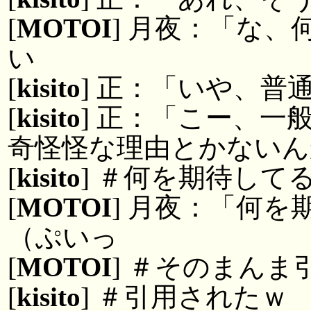
[
MOTOI
] 月夜：「な
い
[
kisito
] 正：「いや、普
[
kisito
] 正：「こー、
奇怪怪な理由とかないん
[
kisito
] ＃何を期待して
[
MOTOI
] 月夜：「何
（ぷいっ
[
MOTOI
] ＃そのまんま
[
kisito
] ＃引用されたｗ