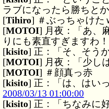
ラブになったら勝ちと
[
Tihiro
] ＃ぶっちゃけた
[
MOTOI
] 月夜：「あ
りにも素直すぎますわ！
[
kisito
] 正：「そ、そ
[
MOTOI
] 月夜：「少
[
MOTOI
] ＃顔真っ赤
[
kisito
] 正：「は、はい
2008/03/13 01:00:00
[
kisito
] 正：「ちなみ