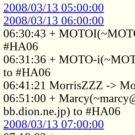
2008/03/13 05:00:00
2008/03/13 06:00:00
06:30:43 + MOTOI(~MOTOI
#HA06
06:31:36 + MOTO-i(~MOTO
to #HA06
06:41:21 MorrisZZZ -> Mo
06:51:00 + Marcy(~marc
bb.dion.ne.jp) to #HA06
2008/03/13 07:00:00