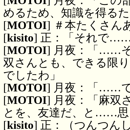
[
MOTOI
] 月夜：「こ
めるため、知識を得るた
[
MOTOI
] ＃本たくさん
[
kisito
] 正：「それで
[
MOTOI
] 月夜：「…
双さんとも、できる限り
でしたわ」
[
MOTOI
] 月夜：「……
[
MOTOI
] 月夜：「麻
とを、友達だ、と……思
[
kisito
] 正：（つんつ