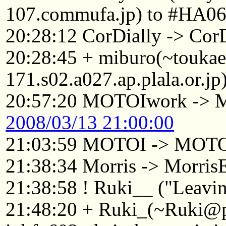
107.commufa.jp) to #HA0
20:28:12 CorDially -> C
20:28:45 + miburo(~touka
171.s02.a027.ap.plala.or.j
20:57:20 MOTOIwork ->
2008/03/13 21:00:00
21:03:59 MOTOI -> MOTO
21:38:34 Morris -> Morri
21:38:58 ! Ruki__ ("Leavin
21:48:20 + Ruki_(~Ruki@