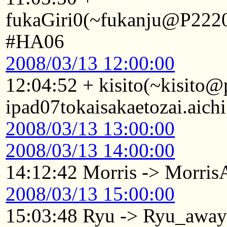
fukaGiri0(~fukanju@P2220
#HA06
2008/03/13 12:00:00
12:04:52 + kisito(~kisito
ipad07tokaisakaetozai.aich
2008/03/13 13:00:00
2008/03/13 14:00:00
14:12:42 Morris -> Morri
2008/03/13 15:00:00
15:03:48 Ryu -> Ryu_awa