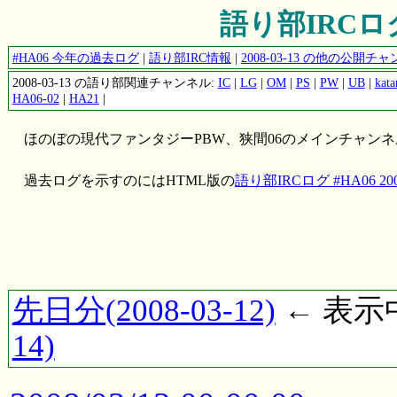
語り部IRCログ #
#HA06 今年の過去ログ
|
語り部IRC情報
|
2008-03-13 の他の公開
2008-03-13 の語り部関連チャンネル:
IC
|
LG
|
OM
|
PS
|
PW
|
UB
|
kata
HA06-02
|
HA21
|
ほのぼの現代ファンタジーPBW、狭間06のメインチャン
過去ログを示すのにはHTML版の
語り部IRCログ #HA06 2008
先日分(2008-03-12)
← 表示中(
14)