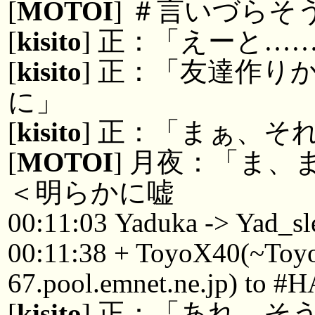
[
MOTOI
] ＃言いづらそ
[
kisito
] 正：「えーと…
[
kisito
] 正：「友達作
に」
[
kisito
] 正：「まぁ、そ
[
MOTOI
] 月夜：「ま
＜明らかに嘘
00:11:03 Yaduka -> Yad_sl
00:11:38 + ToyoX40(~To
67.pool.emnet.ne.jp) to #
[
kisito
] 正：「あれ、そ