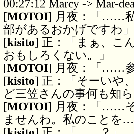
00:27:12 Marcy -> Mar-de
[
MOTOI
] 月夜：「…
部があるおかげですわ
[
kisito
] 正：「まぁ、
おもしろくない。」
[
MOTOI
] 月夜：「…
[
kisito
] 正：「そーい
ど三笠さんの事何も知ら
[
MOTOI
] 月夜：「…
ませんわ。私のことを…
[
kisito
] 正：「……？」