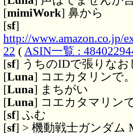
[
mimiWork
] 鼻から
[
sf
]
http://www.amazon.co.jp/e
22
(
ASIN一覧 : 48402294
[
sf
] うちのIDで張りな
[
Luna
] コエカタリンで
[
Luna
] まちがい
[
Luna
] コエカタマリン
[
sf
] ふむ
[
sf
] > 機動戦士ガンダム