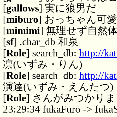
[
gallows
] 実に狼男だ
[
miburo
] おっちゃん可
[
mimimi
] 無理せず自然
[
sf
] .char_db 和泉
[
Role
] search_db:
http://k
凛(いずみ・りん)
[
Role
] search_db:
http://k
演達(いずみ・えんたつ)
[
Role
] さんがみつかりま
23:29:34 fukaFuro -> fuka