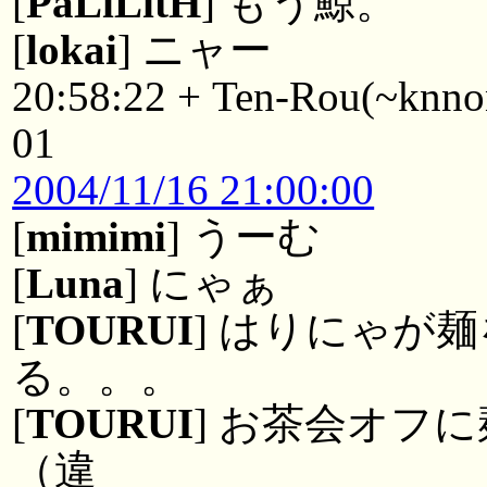
[
PaLiLitH
] もう鯨。
[
lokai
] ニャー
20:58:22 + Ten-Rou(~knno
01
2004/11/16 21:00:00
[
mimimi
] うーむ
[
Luna
] にゃぁ
[
TOURUI
] はりにゃが
る。。。
[
TOURUI
] お茶会オフ
（違