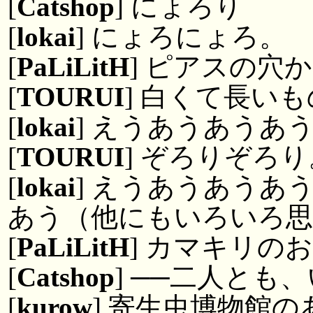
[
Catshop
] にょろり
[
lokai
] にょろにょろ。
[
PaLiLitH
] ピアスの穴
[
TOURUI
] 白くて長い
[
lokai
] えうあうあうあ
[
TOURUI
] ぞろりぞろ
[
lokai
] えうあうあうあ
あう（他にもいろいろ思
[
PaLiLitH
] カマキリの
[
Catshop
] ──二人とも
[
kurow
] 寄生虫博物館