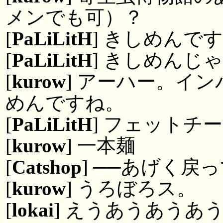
メンでも可）？
[
PaLiLitH
] きしめんで
[
PaLiLitH
] きしめんじ
[
kurow
] アーハー。イ
めんですね。
[
PaLiLitH
] フェットチ
[
kurow
] 一本麺
[
Catshop
] ──あげく戻
[
kurow
] うろぼろス。
[
lokai
] えうあうあうあ