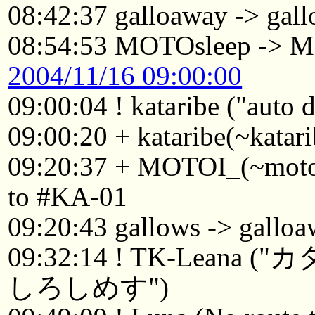
08:42:37 galloaway -> gal
08:54:53 MOTOsleep -> 
2004/11/16 09:00:00
09:00:04 ! kataribe ("auto
09:00:20 + kataribe(~katar
09:20:37 + MOTOI_(~moto
to #KA-01
09:20:43 gallows -> gallo
09:32:14 ! TK-Le
しろしめす")