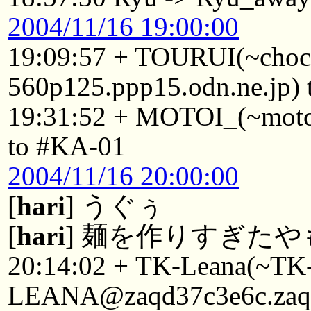
2004/11/16 19:00:00
19:09:57 + TOURUI(~cho
560p125.ppp15.odn.ne.jp)
19:31:52 + MOTOI_(~moto
to #KA-01
2004/11/16 20:00:00
[
hari
] うぐぅ
[
hari
] 麺を作りすぎたや
20:14:02 + TK-Leana(~TK
LEANA@zaqd37c3e6c.zaq.n