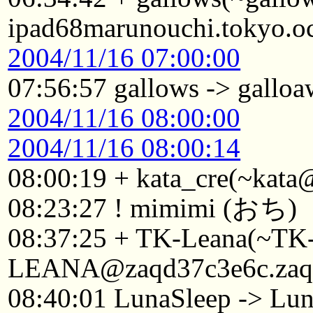
ipad68marunouchi.tokyo.oc
2004/11/16 07:00:00
07:56:57 gallows -> gallo
2004/11/16 08:00:00
2004/11/16 08:00:14
08:00:19 + kata_cre(~kata
08:23:27 ! mimimi (おち)
08:37:25 + TK-Leana(~TK
LEANA@zaqd37c3e6c.zaq.n
08:40:01 LunaSleep -> Lu