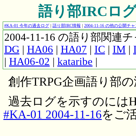
語り部IRCログ #K
#KA-01 今年の過去ログ
|
語り部IRC情報
|
2004-11-16 の他の公開
2004-11-16 の語り部関
DG
|
HA06
|
HA07
|
IC
|
IM
|
|
HA06-02
|
kataribe
|
創作TRPG企画語り部
過去ログを示すのにはH
#KA-01 2004-11-16
をご