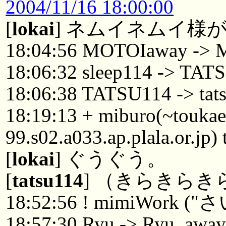
2004/11/16 18:00:00
[
lokai
] ネムイネムイ様
18:04:56 MOTOIaway ->
18:06:32 sleep114 -> TAT
18:06:38 TATSU114 -> tat
18:19:13 + miburo(~touka
99.s02.a033.ap.plala.or.jp
[
lokai
] ぐうぐう。
[
tatsu114
] （きらきらき
18:52:56 ! mimiWork 
18:57:30 Ryu -> Ryu_awa