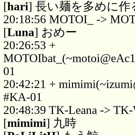
[
hari
] 長い麺を多めに
20:18:56 MOTOI_ -> MOT
[
Luna
] おめー
20:26:53 +
MOTOIbat_(~motoi@eAc1Ae
01
20:42:21 + mimimi(~izumi@
#KA-01
20:48:39 TK-Leana -> TK-
[
mimimi
] 九時