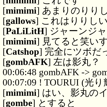
[
mimimi
] これです
[
mimimi
] あまりのりり
[
gallows
] これはりりし
[
PaLiLitH
] ジャーンジ
[
mimimi
] 見てると笑い
[
Catshop
] 完全にツボだ
[
gombAFK
] 左は影丸？
00:06:48 gombAFK -> go
00:07:09 ! TOURUI (
[
mimimi
] はい、影丸の
[
gombe
] とすると