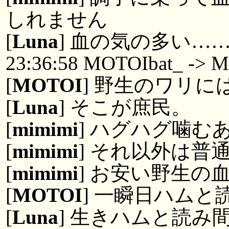
しれません
[
Luna
] 血の気の多い…
23:36:58 MOTOIbat_ -> 
[
MOTOI
] 野生のワリに
[
Luna
] そこが庶民。
[
mimimi
] ハグハグ噛む
[
mimimi
] それ以外は普
[
mimimi
] お安い野生の
[
MOTOI
] 一瞬日ハム
[
Luna
] 生きハムと読