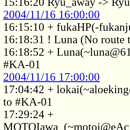
15:16:20 Ryu_away -> Ry
2004/11/16 16:00:00
16:15:10 + fukaHP(-fukan
16:18:31 ! Luna (No route t
16:18:52 + Luna(~luna@61-
#KA-01
2004/11/16 17:00:00
17:04:42 + lokai(~aloekin
to #KA-01
17:29:24 +
MOTOIawa_(~motoi@eAc1Ae