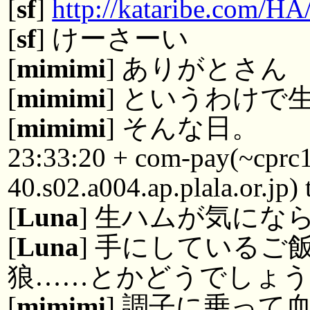
[
sf
]
http://kataribe.com/H
[
sf
] けーさーい
[
mimimi
] ありがとさん
[
mimimi
] というわけで
[
mimimi
] そんな日。
23:33:20 + com-pay(~cpr
40.s02.a004.ap.plala.or.jp
[
Luna
] 生ハムが気にな
[
Luna
] 手にしているご
狼……とかどうでしょ
[
mimimi
] 調子に乗っ