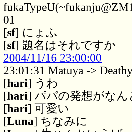
fukaTypeU(~fukanju@ZM15
01
[
sf
] にょふ
[
sf
] 題名はそれですか
2004/11/16 23:00:00
23:01:31 Matuya -> Death
[
hari
] うわ
[
hari
] パパの発想がな
[
hari
] 可愛い
[
Luna
] ちなみに