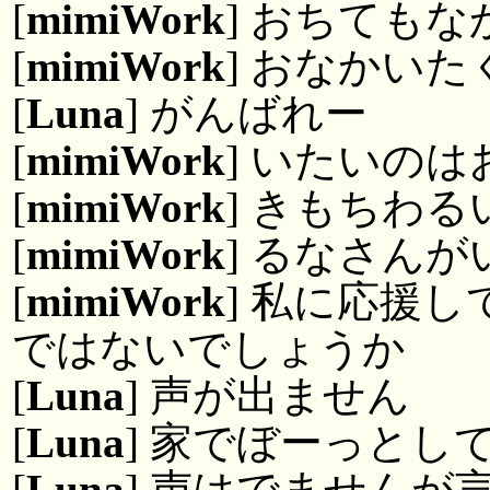
[
mimiWork
] おちてもな
[
mimiWork
] おなかい
[
Luna
] がんばれー
[
mimiWork
] いたいの
[
mimiWork
] きもちわる
[
mimiWork
] るなさん
[
mimiWork
] 私に応援
ではないでしょうか
[
Luna
] 声が出ません
[
Luna
] 家でぼーっとし
[
Luna
] 声はでませんが