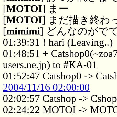
[
MOTOI
] まー
[
MOTOI
] まだ描き終
[
mimimi
] どんなのがで
01:39:31 ! hari (Leaving..)
01:48:51 + Catshop0(~zo
users.ne.jp) to #KA-01
01:52:47 Catshop0 -> Cats
2004/11/16 02:00:00
02:02:57 Catshop -> Csho
02:24:22 MOTOI -> MOTO