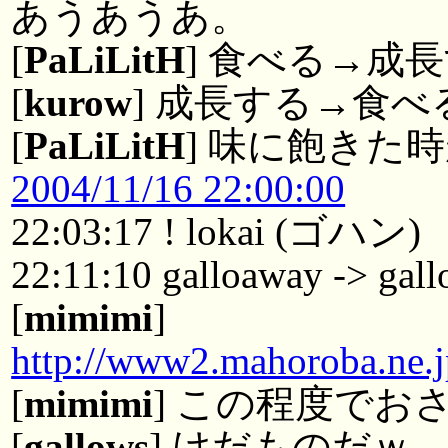
あうあうあ。
[
PaLiLitH
] 食べる→成
[
kurow
] 成長する→食
[
PaLiLitH
] 味に飽きた
2004/11/16 22:00:00
22:03:17 ! lokai (ゴハン)
22:11:10 galloaway -> gal
[
mimimi
]
http://www2.mahoroba.ne.
[
mimimi
] この程度でお
[
gallows
] けだものだｗ