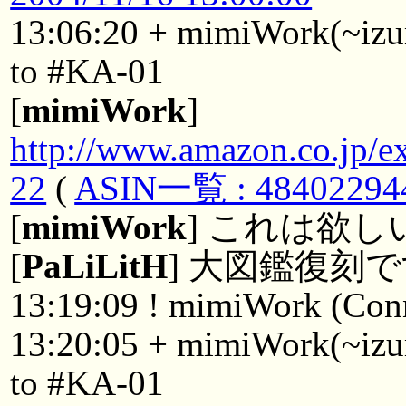
13:06:20 + mimiWork(~izu
to #KA-01
[
mimiWork
]
http://www.amazon.co.jp/e
22
(
ASIN一覧 : 48402294
[
mimiWork
] これは欲し
[
PaLiLitH
] 大図鑑復刻
13:19:09 ! mimiWork (Conne
13:20:05 + mimiWork(~izu
to #KA-01