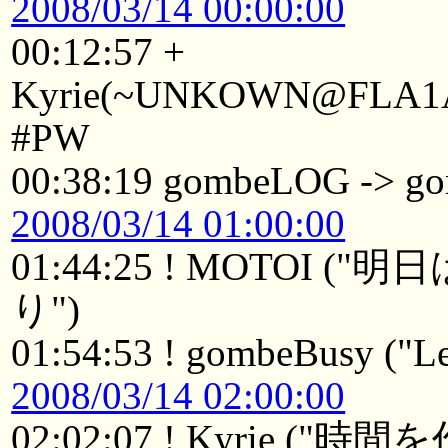
2008/03/14 00:00:00
00:12:57 +
Kyrie(~UNKOWN@FLA1Aau
#PW
00:38:19 gombeLOG -> g
2008/03/14 01:00:00
01:44:25 ! MOTOI
り")
01:54:53 ! gombeBusy ("Le
2008/03/14 02:00:00
02:02:07 ! Kyrie 