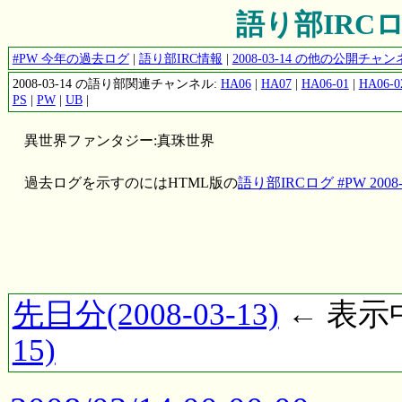
語り部IRCログ 
#PW 今年の過去ログ
|
語り部IRC情報
|
2008-03-14 の他の公開チ
2008-03-14 の語り部関連チャンネル:
HA06
|
HA07
|
HA06-01
|
HA06-0
PS
|
PW
|
UB
|
異世界ファンタジー:真珠世界
過去ログを示すのにはHTML版の
語り部IRCログ #PW 2008-0
先日分(2008-03-13)
← 表示中(
15)