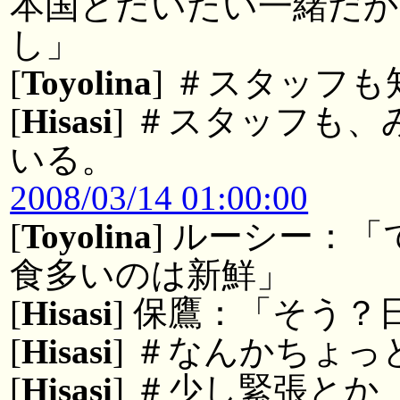
本国とだいたい一緒だか
し」
[
Toyolina
] ＃スタッフ
[
Hisasi
] ＃スタッフも
いる。
2008/03/14 01:00:00
[
Toyolina
] ルーシー：
食多いのは新鮮」
[
Hisasi
] 保鷹：「そう
[
Hisasi
] ＃なんかちょっ
[
Hisasi
] ＃少し緊張とか