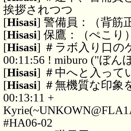
挨拶されつつ
[
Hisasi
] 警備員：（背筋
[
Hisasi
] 保鷹：（ぺこり
[
Hisasi
] ＃ラボ入り口の
00:11:56 ! miburo
[
Hisasi
] ＃中へと入って
[
Hisasi
] ＃無機質な印
00:13:11 +
Kyrie(~UNKOWN@FLA1Aau
#HA06-02