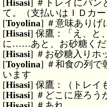
[
Hisasi
] ＃トレイにパ
て。（支払いはＩＤカー
[
Toyolina
] ＃意味あり
[
Hisasi
] 保鷹：「え、
に……あと、お砂糖くだ
[
Hisasi
] ＃お砂糖入り
[
Toyolina
] ＃和食の列
います
[
Hisasi
] 保鷹：（トレ
[
Hisasi
] ＃どこに座ろ
[
Hisasi
] ＃あれ