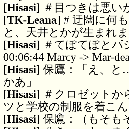
[
Hisasi
] ＃目つきは悪い
[
TK-Leana
] # 迂闊に
と、天井とかが生まれま
[
Hisasi
] ＃てぽてぽと
00:06:44 Marcy -> Mar-de
[
Hisasi
] 保鷹：「え、
かあ」
[
Hisasi
] ＃クロゼット
ツと学校の制服を着こん
[
Hisasi
] 保鷹：（もそも