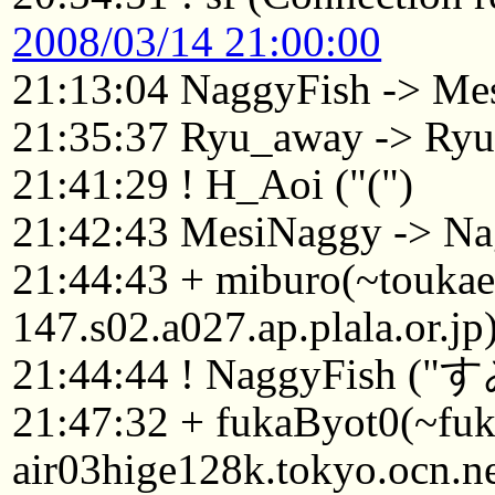
2008/03/14 21:00:00
21:13:04 NaggyFish -> Me
21:35:37 Ryu_away -> Ry
21:41:29 ! H_Aoi ("(")
21:42:43 MesiNaggy -> Na
21:44:43 + miburo(~touka
147.s02.a027.ap.plala.or.j
21:44:44 ! NaggyFish
21:47:32 + fukaByot0(~f
air03hige128k.tokyo.ocn.n