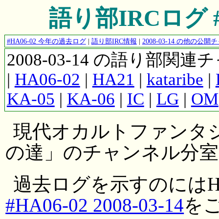
語り部IRCログ #HA
#HA06-02 今年の過去ログ
|
語り部IRC情報
|
2008-03-14 の他の
2008-03-14 の語り部関
|
HA06-02
|
HA21
|
kataribe
|
KA-05
|
KA-06
|
IC
|
LG
|
OM
現代オカルトファンタ
の達」のチャンネル分室
過去ログを示すのにはH
#HA06-02 2008-03-14
を