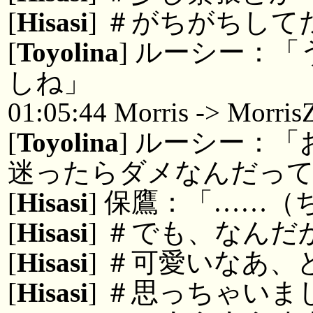
[
Hisasi
] ＃がちがちし
[
Toyolina
] ルーシー：
しね」
01:05:44 Morris -> Morri
[
Toyolina
] ルーシー：
迷ったらダメなんだっ
[
Hisasi
] 保鷹：「……
[
Hisasi
] ＃でも、なんだ
[
Hisasi
] ＃可愛いなあ、
[
Hisasi
] ＃思っちゃいま