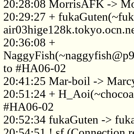
20:28:08 MorrisAFK -> Mo
20:29:27 + fukaGuten(~f
air03hige128k.tokyo.ocn.n
20:36:08 +
NaggyFish(~naggyfish@p92
to #HA06-02
20:41:25 Mar-boil -> Marc
20:51:24 + H_Aoi(~chocoa
#HA06-02
20:52:34 fukaGuten -> fuk
20:54:51 ! sf (Connection r