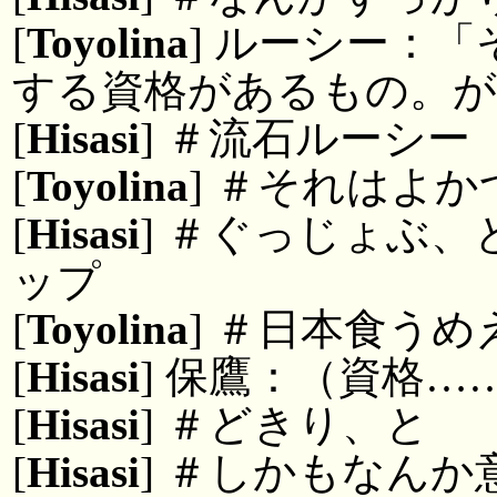
[
Toyolina
] ルーシー：
する資格があるもの。
[
Hisasi
] ＃流石ルーシー
[
Toyolina
] ＃それはよか
[
Hisasi
] ＃ぐっじょぶ
ップ
[
Toyolina
] ＃日本食う
[
Hisasi
] 保鷹：（資格…
[
Hisasi
] ＃どきり、と
[
Hisasi
] ＃しかもなん