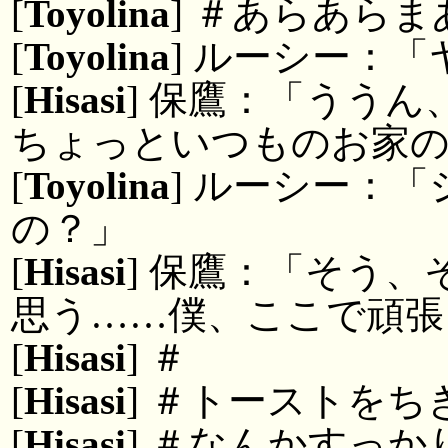
[
Toyolina
] ＃あらあら
[
Toyolina
] ルーシー：
[
Hisasi
] 保鷹：「うう
ちょっといつものお家
[
Toyolina
] ルーシー：
の？」
[
Hisasi
] 保鷹：「そう
思う……僕、ここで頑張
[
Hisasi
] ＃
[
Hisasi
] ＃トーストを
[
Hisasi
] ＃なんかすっ