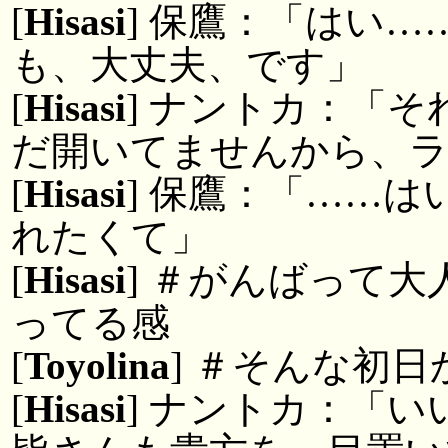
[
Hisasi
] 保鷹：「はい
も、大丈夫、です」
[
Hisasi
] ナントカ：「
だ開いてませんから、ラ
[
Hisasi
] 保鷹：「……
れたくて」
[
Hisasi
] ＃がんばって
ってる感
[
Toyolina
] ＃そんな初日
[
Hisasi
] ナントカ：「