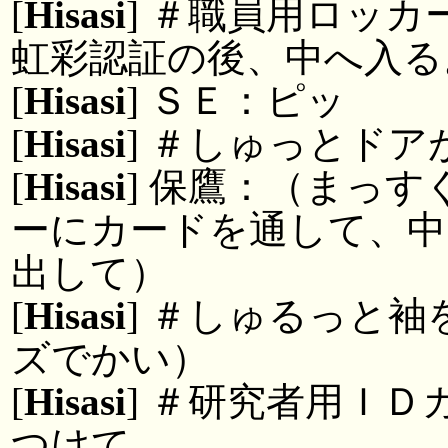
[
Hisasi
] ＃職員用ロッカ
虹彩認証の後、中へ入る
[
Hisasi
] ＳＥ：ピッ
[
Hisasi
] ＃しゅっとドア
[
Hisasi
] 保鷹：（まっ
ーにカードを通して、中
出して）
[
Hisasi
] ＃しゅるっと
ズでかい）
[
Hisasi
] ＃研究者用Ｉ
つけて