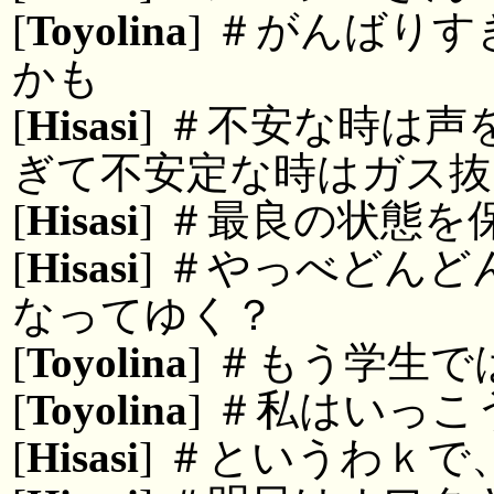
[
Toyolina
] ＃がんばり
かも
[
Hisasi
] ＃不安な時は
ぎて不安定な時はガス抜
[
Hisasi
] ＃最良の状態を
[
Hisasi
] ＃やっべどん
なってゆく？
[
Toyolina
] ＃もう学生
[
Toyolina
] ＃私はいっ
[
Hisasi
] ＃というわｋで