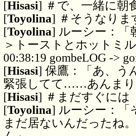
[
Hisasi
] ＃で、一緒に朝
[
Toyolina
] ＃そうなりま
[
Toyolina
] ルーシー：
＞トーストとホットミ
00:38:19 gombeLOG -> g
[
Hisasi
] 保鷹：「あ、
緊張してて……あんまり
[
Hisasi
] ＃まだすぐには
[
Toyolina
] ルーシー：
まだ居ないんだったね
ん」