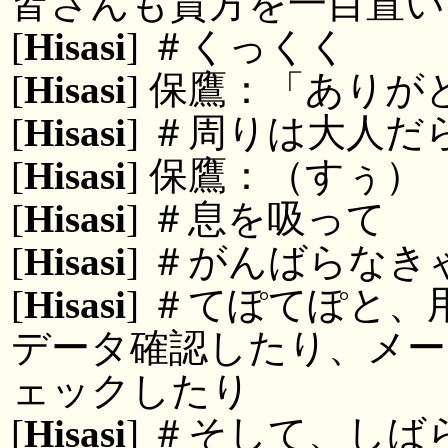
皆さんも貴方を一目置い
[
Hisasi
] ＃くっくく
[
Hisasi
] 保鷹：「あり
[
Hisasi
] ＃周りは大人だ
[
Hisasi
] 保鷹：（すぅ）
[
Hisasi
] ＃息を吸って
[
Hisasi
] ＃がんばらなき
[
Hisasi
] ＃てぽてぽと
データ確認したり、メー
ェックしたり
[
Hisasi
] ＃そして、しば