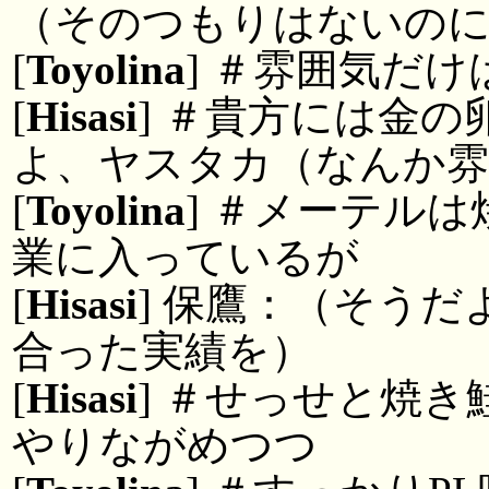
（そのつもりはないの
[
Toyolina
] ＃雰囲気だけ
[
Hisasi
] ＃貴方には金
よ、ヤスタカ（なんか雰
[
Toyolina
] ＃メーテル
業に入っているが
[
Hisasi
] 保鷹：（そう
合った実績を）
[
Hisasi
] ＃せっせと焼
やりながめつつ