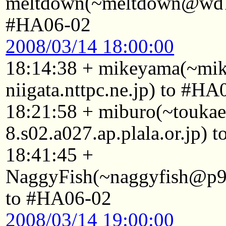
meltdown(~meltdown@wd10
#HA06-02
2008/03/14 18:00:00
18:14:38 + mikeyama(~mi
niigata.nttpc.ne.jp) to #HA
18:21:58 + miburo(~touka
8.s02.a027.ap.plala.or.jp)
18:41:45 +
NaggyFish(~naggyfish@p92
to #HA06-02
2008/03/14 19:00:00