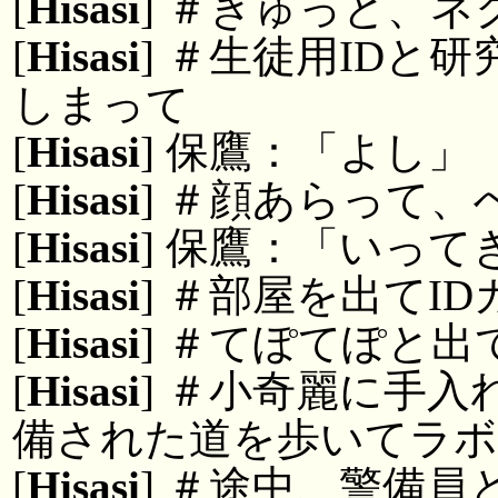
[
Hisasi
] ＃きゅっと、
[
Hisasi
] ＃生徒用IDと
しまって
[
Hisasi
] 保鷹：「よし」
[
Hisasi
] ＃顔あらって
[
Hisasi
] 保鷹：「いって
[
Hisasi
] ＃部屋を出てI
[
Hisasi
] ＃てぽてぽと出
[
Hisasi
] ＃小奇麗に手
備された道を歩いてラ
[
Hisasi
] ＃途中、警備