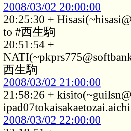
2008/03/02 20:00:00
20:25:30 + Hisasi(~hisasi
to #西生駒
20:51:54 +
NATI(~pkprs775@softbank1
西生駒
2008/03/02 21:00:00
21:58:26 + kisito(~guilsn
ipad07tokaisakaetozai.aic
2008/03/02 22:00:00