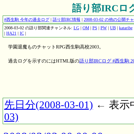
語り部IRCログ 
#西生駒 今年の過去ログ
|
語り部IRC情報
|
2008-03-02 の他の公
2008-03-02 の語り部関連チャンネル:
LG
|
OM
|
PS
|
PW
|
UB
|
kataribe
|
HA21
|
IC
|
学園退魔ものチャットRPG西生駒高校2003。
過去ログを示すのにはHTML版の
語り部IRCログ #西生駒 200
先日分(2008-03-01)
← 表示中(
03)