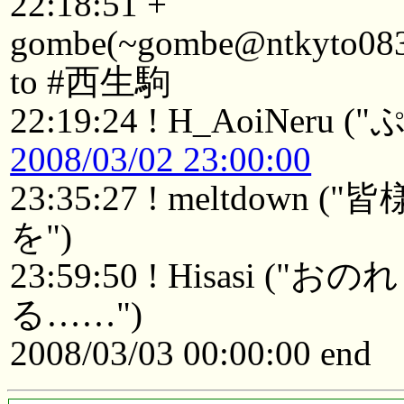
22:18:51 +
gombe(~gombe@ntkyto08301
to #西生駒
22:19:24 ! H_AoiNer
2008/03/02 23:00:00
23:35:27 ! meltdo
を")
23:59:50 ! Hisasi
る……")
2008/03/03 00:00:00 end