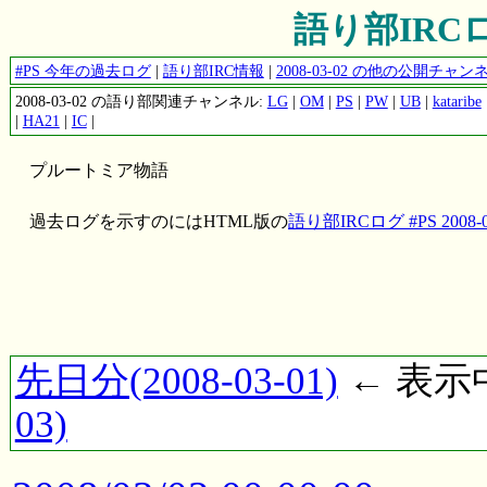
語り部IRCログ 
#PS 今年の過去ログ
|
語り部IRC情報
|
2008-03-02 の他の公開チャ
2008-03-02 の語り部関連チャンネル:
LG
|
OM
|
PS
|
PW
|
UB
|
kataribe
|
HA21
|
IC
|
プルートミア物語
過去ログを示すのにはHTML版の
語り部IRCログ #PS 2008-0
先日分(2008-03-01)
← 表示中(
03)