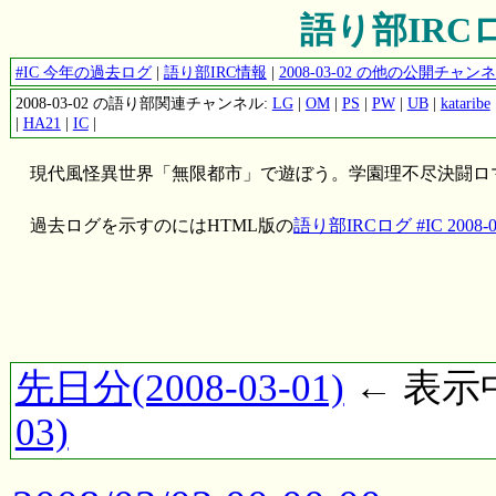
語り部IRCログ 
#IC 今年の過去ログ
|
語り部IRC情報
|
2008-03-02 の他の公開チャ
2008-03-02 の語り部関連チャンネル:
LG
|
OM
|
PS
|
PW
|
UB
|
kataribe
|
HA21
|
IC
|
現代風怪異世界「無限都市」で遊ぼう。学園理不尽決闘ロ
過去ログを示すのにはHTML版の
語り部IRCログ #IC 2008-0
先日分(2008-03-01)
← 表示中(
03)