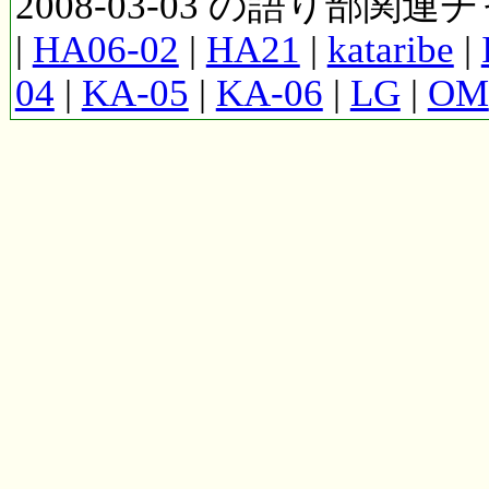
2008-03-03 の語り部関
|
HA06-02
|
HA21
|
kataribe
|
04
|
KA-05
|
KA-06
|
LG
|
OM