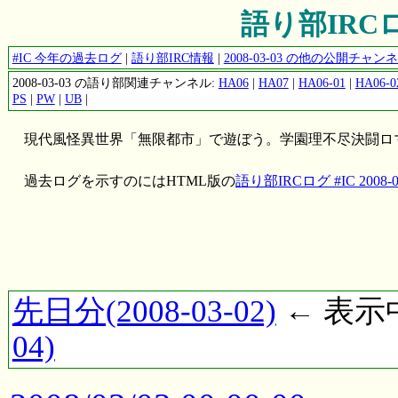
語り部IRCログ 
#IC 今年の過去ログ
|
語り部IRC情報
|
2008-03-03 の他の公開チャ
2008-03-03 の語り部関連チャンネル:
HA06
|
HA07
|
HA06-01
|
HA06-0
PS
|
PW
|
UB
|
現代風怪異世界「無限都市」で遊ぼう。学園理不尽決闘ロ
過去ログを示すのにはHTML版の
語り部IRCログ #IC 2008-0
先日分(2008-03-02)
← 表示中(
04)