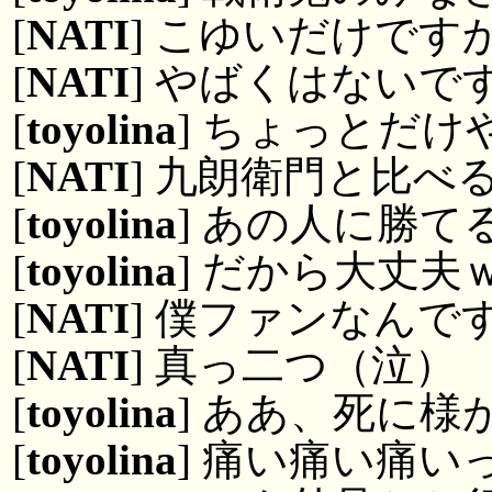
[
NATI
] こゆいだけです
[
NATI
] やばくはないで
[
toyolina
] ちょっとだけ
[
NATI
] 九朗衛門と比
[
toyolina
] あの人に勝
[
toyolina
] だから大丈夫
[
NATI
] 僕ファンなんで
[
NATI
] 真っ二つ（泣）
[
toyolina
] ああ、死に
[
toyolina
] 痛い痛い痛い