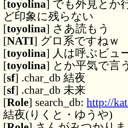
[
toyolina
] でも外見と
ど印象に残らない
[
toyolina
] さあ読もう
[
NATI
] グロ系ですねｗ
[
toyolina
] 人は呼ぶビュ
[
toyolina
] とか平気で言
[
sf
] .char_db 結夜
[
sf
] .char_db 未来
[
Role
] search_db:
http://k
結夜(りくと・ゆうや)
[
Role
] さんがみつかりま