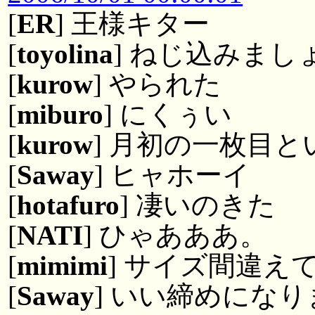
[
ER
] 王様キター
[
toyolina
] ねじ込みまし
[
kurow
] やられた
[
miburo
] にくぅい
[
kurow
] 月初の一枚目
[
Saway
] ヒャホーイ
[
hotafuro
] 凄いのきた
[
NATI
] ひゃあああ。
[
mimimi
] サイズ間違え
[
Saway
] いい締めにな