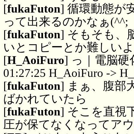
[
fukaFuton
] 循環動態
って出来るのかなぁ(^^;
[
fukaFuton
] そもそも
いとコピーとか難しい
[
H_AoiFuro
] っ｜電脳
01:27:25 H_AoiFuro -> H
[
fukaFuton
] まぁ、腹
ばかれていたら
[
fukaFuton
] そこを直
圧が保てなくなってア