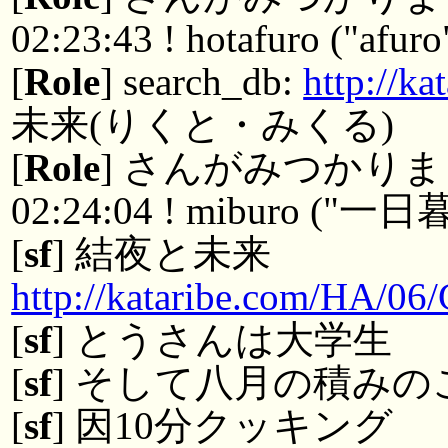
02:23:43 ! hotafuro ("afuro
[
Role
] search_db:
http://k
未来(りくと・みくる)
[
Role
] さんがみつかりま
02:24:04 ! miburo ("一
[
sf
] 結夜と未来
http://kataribe.com/HA/06
[
sf
] とうさんは大学生
[
sf
] そして八月の積み
[
sf
] 因10分クッキング