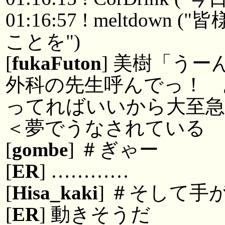
01:16:57 ! meltdo
ことを")
[
fukaFuton
] 美樹「う
外科の先生呼んでっ！ 
ってればいいから大至急
＜夢でうなされている
[
gombe
] ＃ぎゃー
[
ER
] …………
[
Hisa_kaki
] ＃そして手
[
ER
] 動きそうだ