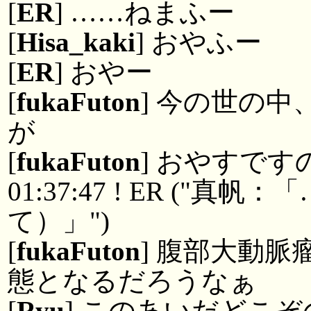
[
ER
] ……ねまふー
[
Hisa_kaki
] おやふー
[
ER
] おやー
[
fukaFuton
] 今の世の
が
[
fukaFuton
] おやすです
01:37:47 ! ER (
て）」")
[
fukaFuton
] 腹部大動
態となるだろうなぁ
[
Ryu
] このあいだどこ