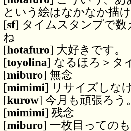
という絵はなかなか描
[
sf
] タイムスタンプで
ね
[
hotafuro
] 大好きです。
[
toyolina
] なるほろ＞
[
miburo
] 無念
[
mimimi
] リサイズし
[
kurow
] 今月も頑張ろう
[
mimimi
] 残念
[
miburo
] 一枚目っての