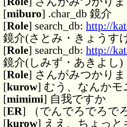
[
Role
] さんがみつかりまし
[
miburo
] .char_db 鏡介
[
Role
] search_db:
http://k
鏡介(さとみ・きょうすけ
[
Role
] search_db:
http://k
鏡介(しみず・あきよし)
[
Role
] さんがみつかりまし
[
kurow
] むう、なんか
[
mimimi
] 自我ですか
[
ER
] （でんでろでろで
[
kurow
] ええ、ちょっ