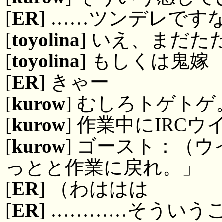
[
ER
] ……ツンデレです
[
toyolina
] いえ、まだた
[
toyolina
] もしくは鬼嫁
[
ER
] きゃー
[
kurow
] むしろトゲトゲ
[
kurow
] 作業中にIRC
[
kurow
] ゴースト：（
っとと作業に戻れ。」
[
ER
] （わははは
[
ER
] …………そうい