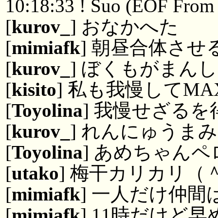
10:18:33 ! Suo (EOF From 
[
kurov_
] おなかへた
[
mimiafk
] 朝昼合体さ
[
kurov_
] ぼくもがまん
[
kisito
] 私も我慢してM
[
Toyolina
] 我慢せざる
[
kurov_
] れんにゅうま
[
Toyolina
] あめちゃん
[
utako
] 梅干カリカリ（
[
mimiafk
] 一人だけ仲間
[
mimiafk
] 11時だけど