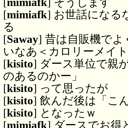
[
mimiafk
] そうします
[
mimiafk
] お世話にな
る
[
Saway
] 昔は自販機で
いなあ＜カロリーメイト
[
kisito
] ダース単位で
のあるのかー」
[
kisito
] って思ったが
[
kisito
] 飲んだ後は「こ
[
kisito
] となったｗ
[
mimiafk
] ダースでお