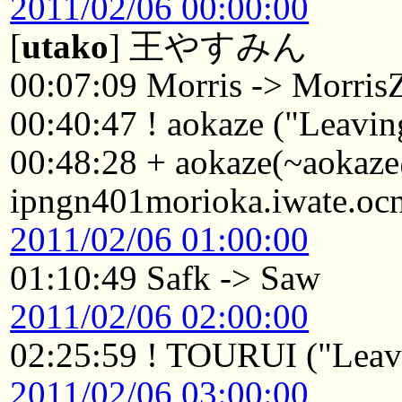
2011/02/06 00:00:00
[
utako
] 王やすみん
00:07:09 Morris -> Morri
00:40:47 ! aokaze ("Leaving
00:48:28 + aokaze(~aoka
ipngn401morioka.iwate.ocn
2011/02/06 01:00:00
01:10:49 Safk -> Saw
2011/02/06 02:00:00
02:25:59 ! TOURUI ("Leavi
2011/02/06 03:00:00