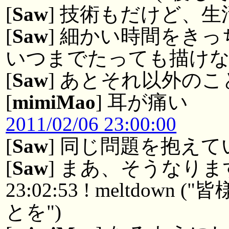
[
Saw
] 技術もだけど、
[
Saw
] 細かい時間をき
いつまでたっても描け
[
Saw
] あとそれ以外の
[
mimiMao
] 耳が痛い
2011/02/06 23:00:00
[
Saw
] 同じ問題を抱え
[
Saw
] まあ、そうなり
23:02:53 ! meltdo
とを")