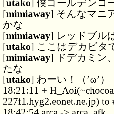
[
utako
] 僕ゴールデンコ
[
mimiaway
] そんなマ
かな
[
mimiaway
] レッドブ
[
utako
] ここはデカビタ
[
mimiaway
] ドデカミ
たな
[
utako
] わーい！（’ω’）
18:21:11 + H_Aoi(~choco
227f1.hyg2.eonet.ne.jp) t
18:42:54 arca -> arca_afk