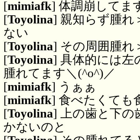
[
mimiafk
] 体調崩してま
[
Toyolina
] 親知らず腫
ない
[
Toyolina
] その周囲腫
[
Toyolina
] 具体的には
腫れてます＼(^o^)／
[
mimiafk
] うぁぁ
[
mimiafk
] 食べたくて
[
Toyolina
] 上の歯と下
かないのと