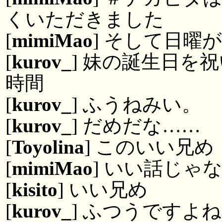
くいただきました
[
mimiMao
] そして日曜
[
kurov_
] 妹の誕生日を
時間
[
kurov_
] ふうねみい。
[
kurov_
] だめだな……
[
Toyolina
] このいい兄め
[
mimiMao
] いい話じゃ
[
kisito
] いい兄め
[
kurov_
] ふつうですよ