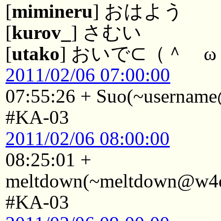
[
mimineru
] おはよう
[
kurov_
] さむい
[
utako
] おいで⊂（＾ 
2011/02/06 07:00:00
07:55:26 + Suo(~username@
#KA-03
2011/02/06 08:00:00
08:25:01 +
meltdown(~meltdown@w4d1
#KA-03