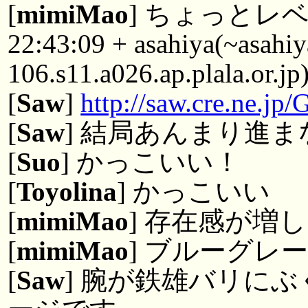
[
mimiMao
] ちょっとレ
22:43:09 + asahiya(~asah
106.s11.a026.ap.plala.or.j
[
Saw
]
http://saw.cre.ne.jp
[
Saw
] 結局あんまり進
[
Suo
] かっこいい！
[
Toyolina
] かっこいい
[
mimiMao
] 存在感が増
[
mimiMao
] ブルーグレ
[
Saw
] 腕が鉄雄バリに