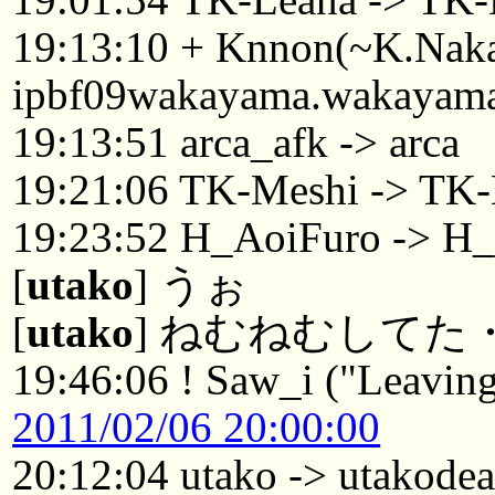
19:13:10 + Knnon(~K.Na
ipbf09wakayama.wakayama.
19:13:51 arca_afk -> arca
19:21:06 TK-Meshi -> TK
19:23:52 H_AoiFuro -> H
[
utako
] うぉ
[
utako
] ねむねむしてた
19:46:06 ! Saw_i ("Leaving
2011/02/06 20:00:00
20:12:04 utako -> utakode