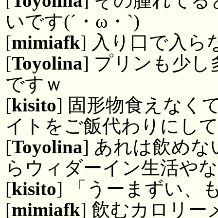
[
Toyolina
] その腫れて
いです(´・ω・`)
[
mimiafk
] 入り口で入
[
Toyolina
] プリンも少
ですｗ
[
kisito
] 固形物食えな
イトをご飯代わりにし
[
Toyolina
] あれは飲め
らウィダーイン生活や
[
kisito
] 「うーまずい、
[
mimiafk
] 飲むカロリ