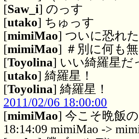
[
Saw_i
] のっす
[
utako
] ちゅっす
[
mimiMao
] ついに恐れ
[
mimiMao
] ＃別に何も
[
Toyolina
] いい綺羅星だ
[
utako
] 綺羅星！
[
Toyolina
] 綺羅星！
2011/02/06 18:00:00
[
mimiMao
] 今こそ晩飯
18:14:09 mimiMao -> mim