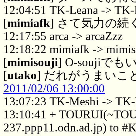
12:04:51 TK-Leana -> TK
[
mimiafk
] さて気力の
12:17:55 arca -> arcaZzz
12:18:22 mimiafk -> mimis
[
mimisouji
] O-souji
[
utako
] だれがうまいこ
2011/02/06 13:00:00
13:07:23 TK-Meshi -> TK
13:10:41 + TOURUI(~TO
237.ppp11.odn.ad.jp) to #