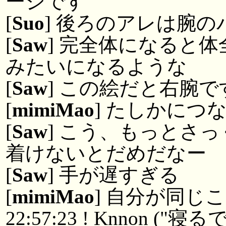
ージです
[
Suo
] 後ろのアレは腕
[
Saw
] 完全体になると
みたいになるような
[
Saw
] この絵だと右腕
[
mimiMao
] たしかにつ
[
Saw
] こう、もっとさ
着けないとだめだなー
[
Saw
] 手が遅すぎる
[
mimiMao
] 自分が同じ
22:57:23 ! Knnon (