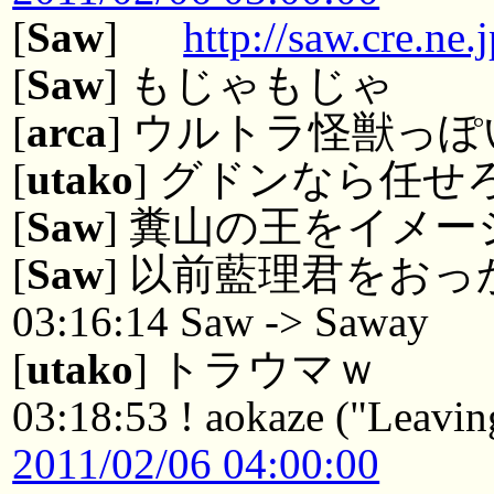
[
Saw
]
http://saw.cre.ne
[
Saw
] もじゃもじゃ
[
arca
] ウルトラ怪獣っ
[
utako
] グドンなら任せ
[
Saw
] 糞山の王をイメー
[
Saw
] 以前藍理君をお
03:16:14 Saw -> Saway
[
utako
] トラウマｗ
03:18:53 ! aokaze ("Leaving
2011/02/06 04:00:00