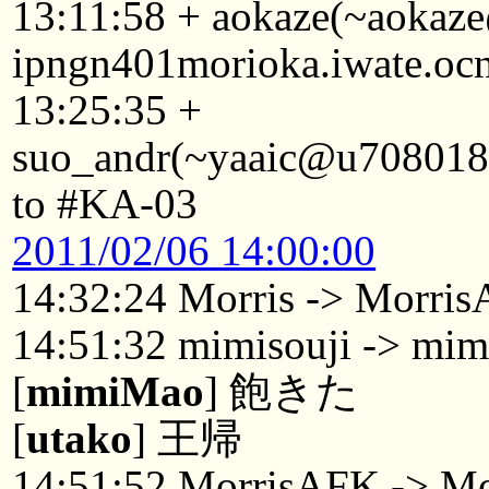
13:11:58 + aokaze(~aoka
ipngn401morioka.iwate.ocn
13:25:35 +
suo_andr(~yaaic@u708018.
to #KA-03
2011/02/06 14:00:00
14:32:24 Morris -> Morri
14:51:32 mimisouji -> mi
[
mimiMao
] 飽きた
[
utako
] 王帰
14:51:52 MorrisAFK -> Mo