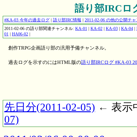
語り部IRCログ #
#KA-03 今年の過去ログ
|
語り部IRC情報
|
2011-02-06 の他の公開
2011-02-06 の語り部関連チャンネル:
KA-01
|
KA-02
|
KA-03
|
KA-04
|
01
|
HA06-02
|
創作TRPG企画語り部の汎用予備チャンネル。
過去ログを示すのにはHTML版の
語り部IRCログ #KA-03 201
先日分(2011-02-05)
← 表示中(
07)