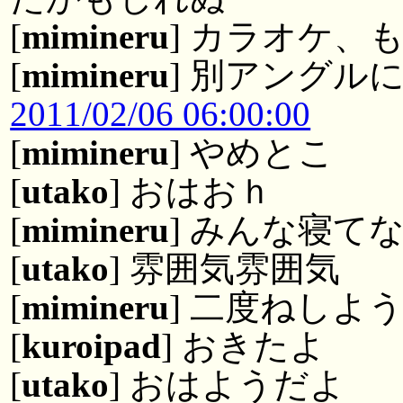
[
mimineru
] カラオケ、
[
mimineru
] 別アングル
2011/02/06 06:00:00
[
mimineru
] やめとこ
[
utako
] おはおｈ
[
mimineru
] みんな寝て
[
utako
] 雰囲気雰囲気
[
mimineru
] 二度ねしよ
[
kuroipad
] おきたよ
[
utako
] おはようだよ