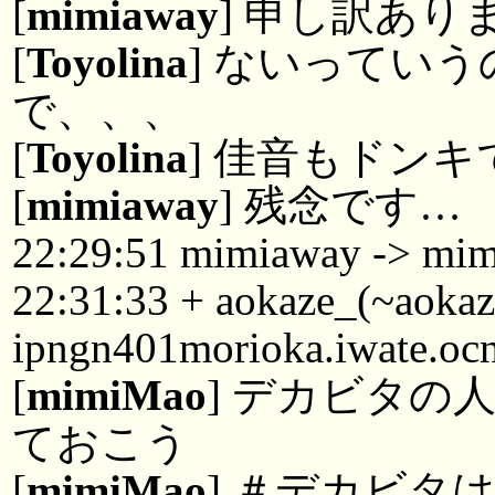
[
mimiaway
] 申し訳あり
[
Toyolina
] ないってい
で、、、
[
Toyolina
] 佳音もドン
[
mimiaway
] 残念です…
22:29:51 mimiaway -> mi
22:31:33 + aokaze_(~aok
ipngn401morioka.iwate.ocn
[
mimiMao
] デカビタの
ておこう
[
mimiMao
] ＃デカビタ