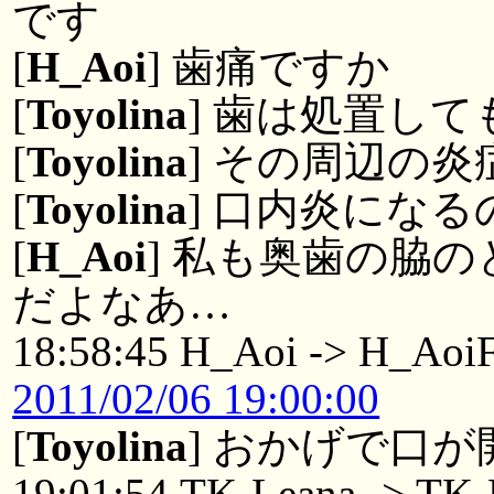
です
[
H_Aoi
] 歯痛ですか
[
Toyolina
] 歯は処置し
[
Toyolina
] その周辺の
[
Toyolina
] 口内炎にな
[
H_Aoi
] 私も奥歯の脇
だよなあ…
18:58:45 H_Aoi -> H_Aoi
2011/02/06 19:00:00
[
Toyolina
] おかげで口
19:01:54 TK-Leana -> TK