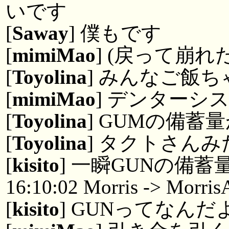
いです
[
Saway
] 僕もです
[
mimiMao
] (戻って崩れ
[
Toyolina
] みんなご飯
[
mimiMao
] デンターシ
[
Toyolina
] GUMの備
[
Toyolina
] タクトさん
[
kisito
] 一瞬GUNの備
16:10:02 Morris -> Morri
[
kisito
] GUNってなんだよ