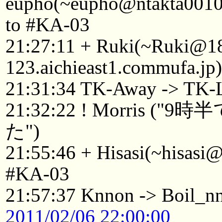
eupho(~eupho@ntakta001080
to #KA-03
21:27:11 + Ruki(~Ruki@1
123.aichieast1.commufa.jp
21:31:34 TK-Away -> TK-
21:32:22 ! Morris
た")
21:55:46 + Hisasi(~hisasi@
#KA-03
21:57:37 Knnon -> Boil_n
2011/02/06 22:00:00