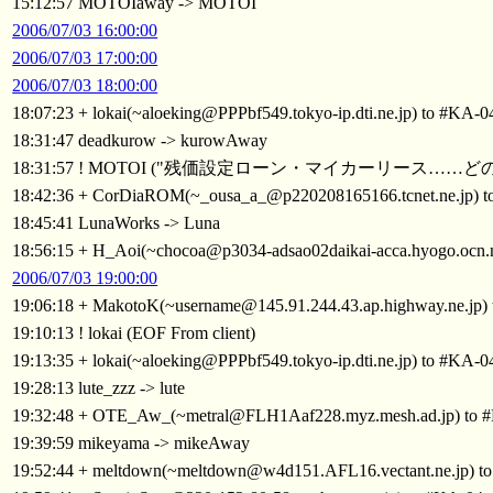
15:12:57 MOTOIaway -> MOTOI
2006/07/03 16:00:00
2006/07/03 17:00:00
2006/07/03 18:00:00
18:07:23 + lokai(~aloeking@PPPbf549.tokyo-ip.dti.ne.jp) to #KA-0
18:31:47 deadkurow -> kurowAway
18:31:57 ! MOTOI ("残価設定ローン・マイカーリース…
18:42:36 + CorDiaROM(~_ousa_a_@p220208165166.tcnet.ne.jp) 
18:45:41 LunaWorks -> Luna
18:56:15 + H_Aoi(~chocoa@p3034-adsao02daikai-acca.hyogo.ocn.n
2006/07/03 19:00:00
19:06:18 + MakotoK(~username@145.91.244.43.ap.highway.ne.jp)
19:10:13 ! lokai (EOF From client)
19:13:35 + lokai(~aloeking@PPPbf549.tokyo-ip.dti.ne.jp) to #KA-0
19:28:13 lute_zzz -> lute
19:32:48 + OTE_Aw_(~metral@FLH1Aaf228.myz.mesh.ad.jp) to 
19:39:59 mikeyama -> mikeAway
19:52:44 + meltdown(~meltdown@w4d151.AFL16.vectant.ne.jp) t