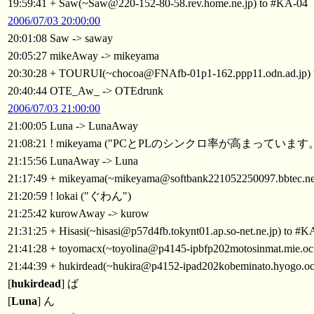
19:59:41 + Saw(~Saw@220-152-80-58.rev.home.ne.jp) to #KA-04
2006/07/03 20:00:00
20:01:08 Saw -> saway
20:05:27 mikeAway -> mikeyama
20:30:28 + TOURUI(~chocoa@FNAfb-01p1-162.ppp11.odn.ad.jp)
20:40:44 OTE_Aw_ -> OTEdrunk
2006/07/03 21:00:00
21:00:05 Luna -> LunaAway
21:08:21 ! mikeyama ("PCとPLのシンクロ率が高まって
21:15:56 LunaAway -> Luna
21:17:49 + mikeyama(~mikeyama@softbank221052250097.bbtec.ne
21:20:59 ! lokai ("ぐわん")
21:25:42 kurowAway -> kurow
21:31:25 + Hisasi(~hisasi@p57d4fb.tokynt01.ap.so-net.ne.jp) to #K
21:41:28 + toyomacx(~toyolina@p4145-ipbfp202motosinmat.mie.oc
21:44:39 + hukirdead(~hukira@p4152-ipad202kobeminato.hyogo.oc
[
hukirdead
] ば
[
Luna
] ん