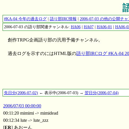
語
#KA-04 今年の過去ログ
|
語り部IRC情報
|
2006-07-03 の他の公開
2006-07-03 の語り部関連チャンネル:
HA06
|
HA07
|
HA06-01
|
HA06-0
創作TRPG企画語り部の汎用予備チャンネル。
過去ログを示すのにはHTML版の
語り部IRCログ #KA-04 200
先日分(2006-07-02)
← 表示中(2006-07-03) →
翌日分(2006-07-04)
2006/07/03 00:00:00
00:11:20 mimimi -> mimidead
00:12:34 lute -> lute_zzz
[
ER
] あおーん