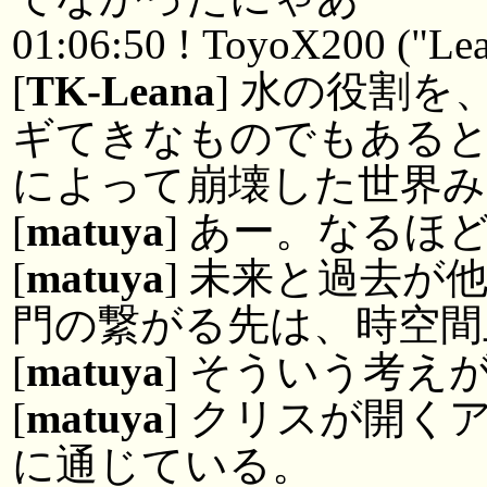
01:06:50 ! ToyoX200 ("Leav
[
TK-Leana
] 水の役割
ギてきなものでもある
によって崩壊した世界
[
matuya
] あー。なるほ
[
matuya
] 未来と過去が
門の繋がる先は、時空間
[
matuya
] そういう考え
[
matuya
] クリスが開く
に通じている。