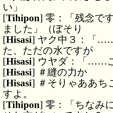
い」
[
Tihipon
] 零：「残念
ました」（ぼそり
[
Hisasi
] ヤク中３：「
た、ただの水ですが
[
Hisasi
] ウヤダ：「……
[
Hisasi
] ＃縫の力か
[
Hisasi
] ＃そりゃああ
すよ。
[
Tihipon
] 零：「ちな