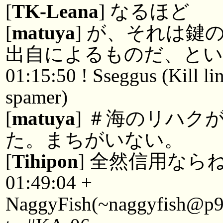
[
TK-Leana
] なるほど
[
matuya
] が、それは鍵
出自によるものだ、とい
01:15:50 ! Sseggus (Kill li
spamer)
[
matuya
] ＃海のリハク
た。まちがいない。
[
Tihipon
] 全然信用なら
01:49:04 +
NaggyFish(~naggyfish@p925