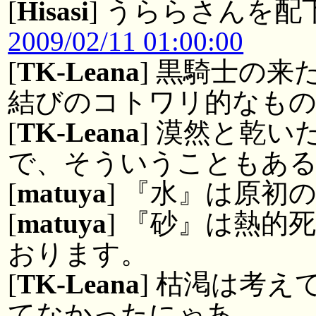
[
Hisasi
] うららさんを配
2009/02/11 01:00:00
[
TK-Leana
] 黒騎士の
結びのコトワリ的なも
[
TK-Leana
] 漠然と乾
で、そういうこともあ
[
matuya
] 『水』は原初
[
matuya
] 『砂』は熱的
おります。
[
TK-Leana
] 枯渇は考
てなかったにゃあ