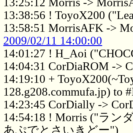
13:25:12 Morris -> Morri
13:38:56 ! ToyoX200 ("Leav
13:58:51 MorrisAFK -> Mo
2009/02/11 14:00:00
14:01:27 ! H_Aoi ("CHO
14:04:31 CorDiaROM -> C
14:19:10 + ToyoX200(~To
128.g208.commufa.jp) to 
14:23:45 CorDially -> Co
14:54:18 ! Morri
あぷでとさいきどー")