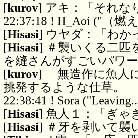
[
kurov
] アキ：「それ
22:37:18 ! H_Aoi
[
Hisasi
] ウヤダ：「わか
[
Hisasi
] ＃襲いくる二
を縫さんがすごいパワ
[
kurov
] 無造作に魚人
挑発するような仕草。
22:38:41 ! Sora ("Leaving..
[
Hisasi
] 魚人１：「ぎゃ
[
Hisasi
] ＃牙を剥いて