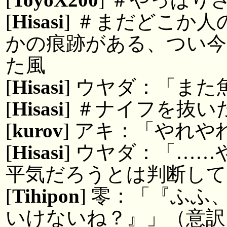
[
Hisasi
] ＃まだどこか
かの痕跡がある、つい
た風
[
Hisasi
] ウヤダ：「また
[
Hisasi
] ＃ナイフを抜い
[
kurov
] アキ：「やれ
[
Hisasi
] ウヤダ：「…
平気だろうとは判断して
[
Tihipon
] 零：「『ふ
いけないね？』」（意訳