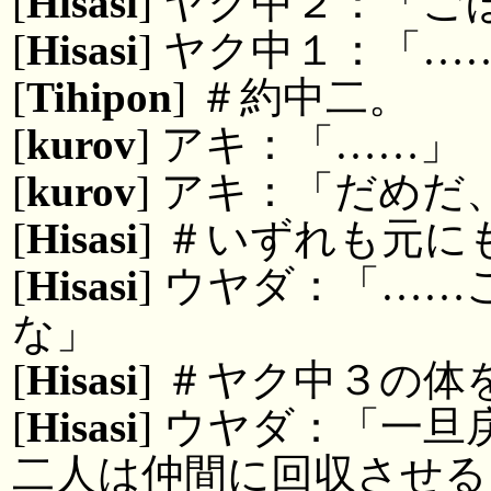
[
Hisasi
] ヤク中２：「ご
[
Hisasi
] ヤク中１：「
[
Tihipon
] ＃約中二。
[
kurov
] アキ：「……」
[
kurov
] アキ：「だめ
[
Hisasi
] ＃いずれも元に
[
Hisasi
] ウヤダ：「…
な」
[
Hisasi
] ＃ヤク中３の体
[
Hisasi
] ウヤダ：「一
二人は仲間に回収させる