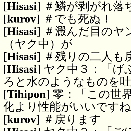
[
Hisasi
] ＃鱗が剥がれ落
[
kurov
] ＃でも死ぬ！
[
Hisasi
] ＃澱んだ目の
（ヤク中）が
[
Hisasi
] ＃残りの二人も
[
Hisasi
] ヤク中３：「
ろと水のようなものを
[
Tihipon
] 零：「この
化より性能がいいですね
[
kurov
] ＃戻ります