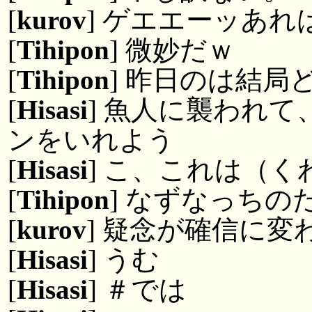
[
kurov
] ゲエエーッあ
[
Tihipon
] 微妙だｗ
[
Tihipon
] 昨日のは結
[
Hisasi
] 魚人に襲われ
ンをいれよう
[
Hisasi
] こ、これは（
[
Tihipon
] なずなっちの
[
kurov
] 疑念が確信に変
[
Hisasi
] うむ
[
Hisasi
] ＃では