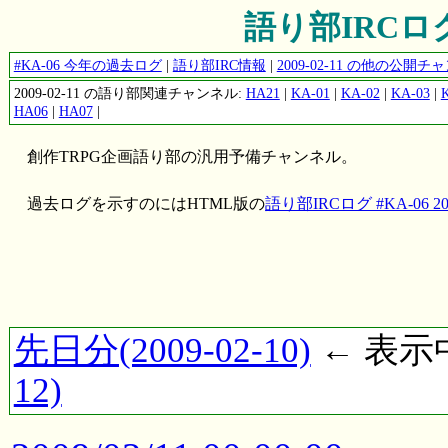
語り部IRCログ #
#KA-06 今年の過去ログ
|
語り部IRC情報
|
2009-02-11 の他の公開
2009-02-11 の語り部関連チャンネル:
HA21
|
KA-01
|
KA-02
|
KA-03
|
HA06
|
HA07
|
創作TRPG企画語り部の汎用予備チャンネル。
過去ログを示すのにはHTML版の
語り部IRCログ #KA-06 200
先日分(2009-02-10)
← 表示中(
12)