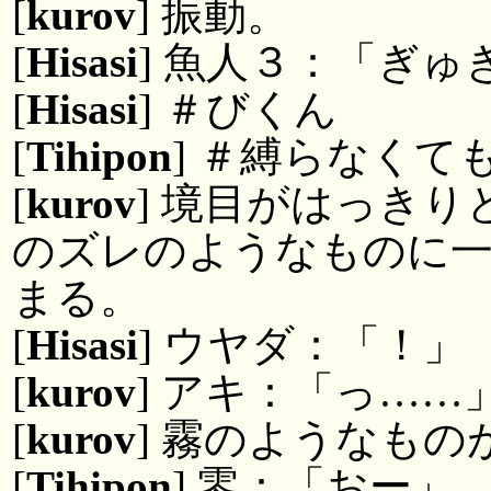
[
kurov
] 振動。
[
Hisasi
] 魚人３：「ぎゅ
[
Hisasi
] ＃びくん
[
Tihipon
] ＃縛らなくて
[
kurov
] 境目がはっき
のズレのようなものに一
まる。
[
Hisasi
] ウヤダ：「！」
[
kurov
] アキ：「っ……
[
kurov
] 霧のようなもの
[
Tihipon
] 零：「おー」