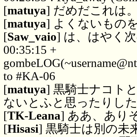
[
matuya
] だめだこれは
[
matuya
] よくないもの
[
Saw_vaio
] は、はやく
00:35:15 +
gombeLOG(~username@ntkyt
to #KA-06
[
matuya
] 黒騎士ナコト
ないとふと思ったりし
[
TK-Leana
] ああ、あり
[
Hisasi
] 黒騎士は別の