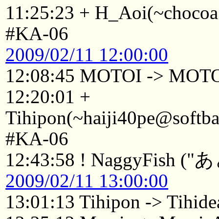
11:25:23 + H_Aoi(~chocoa
#KA-06
2009/02/11 12:00:00
12:08:45 MOTOI -> MOT
12:20:01 +
Tihipon(~haiji40pe@softba
#KA-06
12:43:58 ! NaggyFis
2009/02/11 13:00:00
13:01:13 Tihipon -> Tihide