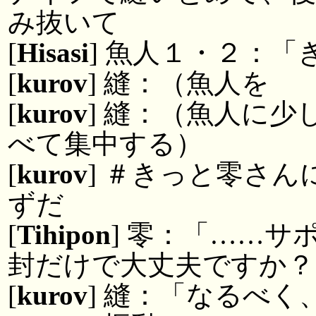
み抜いて
[
Hisasi
] 魚人１・２：
[
kurov
] 縫：（魚人を
[
kurov
] 縫：（魚人に
べて集中する）
[
kurov
] ＃きっと零さ
ずだ
[
Tihipon
] 零：「……
封だけで大丈夫ですか？
[
kurov
] 縫：「なるべ