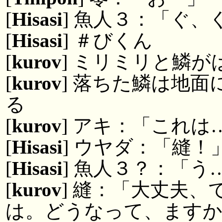
[
Hisasi
] 魚人３：「ぐ、
[
Hisasi
] ＃びくん
[
kurov
] ミリミリと鱗が
[
kurov
] 落ちた鱗は地
る
[
kurov
] アキ：「これは
[
Hisasi
] ウヤダ：「縫！
[
Hisasi
] 魚人３？：「う
[
kurov
] 縫：「大丈夫
は。どうなって、ますか