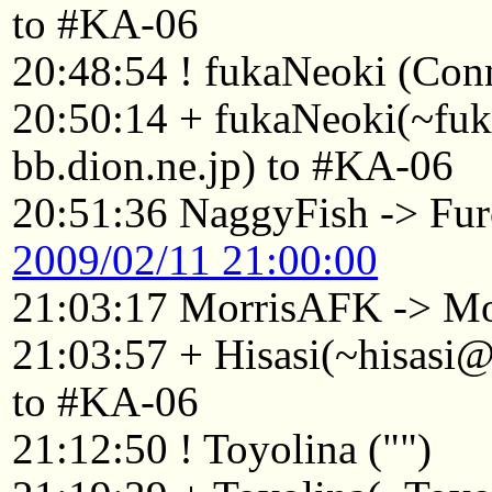
to #KA-06
20:48:54 ! fukaNeoki (Conn
20:50:14 + fukaNeoki(~f
bb.dion.ne.jp) to #KA-06
20:51:36 NaggyFish -> Fu
2009/02/11 21:00:00
21:03:17 MorrisAFK -> Mo
21:03:57 + Hisasi(~hisasi
to #KA-06
21:12:50 ! Toyolina ("")