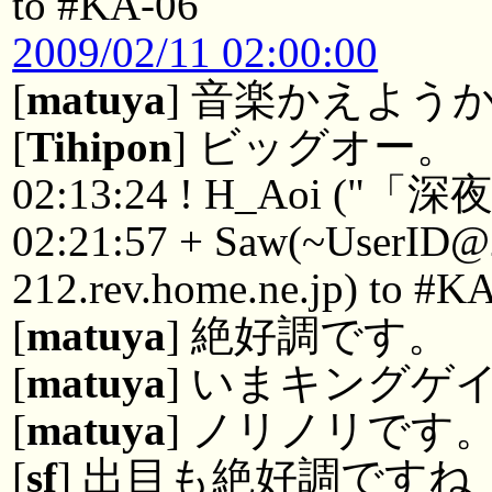
to #KA-06
2009/02/11 02:00:00
[
matuya
] 音楽かえよう
[
Tihipon
] ビッグオー。
02:13:24 ! H_Aoi (
02:21:57 + Saw(~UserID@
212.rev.home.ne.jp) to #K
[
matuya
] 絶好調です。
[
matuya
] いまキングゲ
[
matuya
] ノリノリです
[
sf
] 出目も絶好調ですね