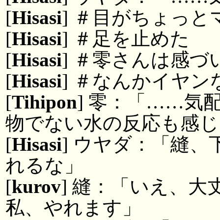
[
Hisasi
] ＃目がちょっ
[
Hisasi
] ＃足を止めた
[
Hisasi
] ＃零さんは感づ
[
Hisasi
] ＃なんかイヤ
[
Tihipon
] 零：「……
物でない水の反応も感じ
[
Hisasi
] ウヤダ：「縫
れるな」
[
kurov
] 縫：「いえ、
私、やれます」