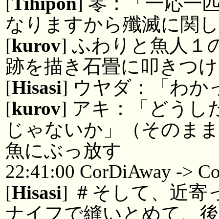
[
Tihipon
] 零：「一応
なりますから殲滅に関し
[
kurov
] ふわりと魚人
跡を描き石畳に叩きつけ
[
Hisasi
] ウヤダ：「わか
[
kurov
] アキ：「どう
じゃないか」（そのまま
魚にぶっ放す
22:41:00 CorDiAway -> Co
[
Hisasi
] ＃そして、近
ナイフで縫いとめて、後