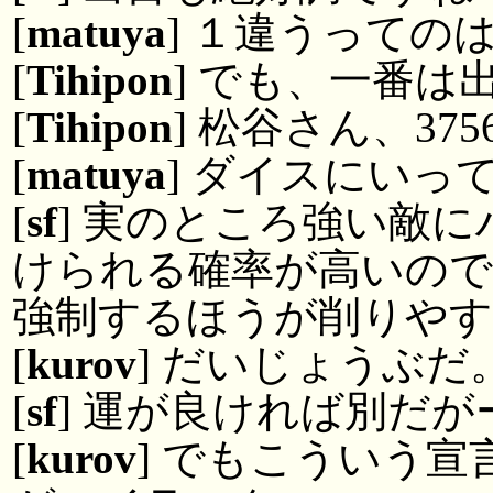
[
matuya
] １違うっての
[
Tihipon
] でも、一番は
[
Tihipon
] 松谷さん、37
[
matuya
] ダイスにいっ
[
sf
] 実のところ強い敵
けられる確率が高いので
強制するほうが削りや
[
kurov
] だいじょうぶ
[
sf
] 運が良ければ別だが
[
kurov
] でもこういう