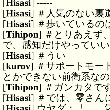
[
Hisasi
] -----
[
Hisasi
] ＃人気のない
[
Hisasi
] ＃歩いている
[
Tihipon
] ＃とりあえ
で、感知だけやっていい
[
Hisasi
] ＃うい
[
kurov
] ＃サポートモ
とかできない前衛系なの
[
Tihipon
] ＃ガンカタで
[
Hisasi
] ＃では、零さ
[
Hisasi
] ウヤダ：「…