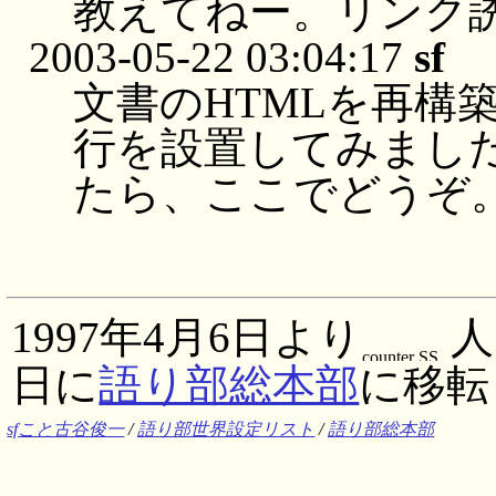
教えてねー。リンク
2003-05-22 03:04:17
sf
文書のHTMLを再構
行を設置してみまし
たら、ここでどうぞ
1997年4月6日より
人
日に
語り部総本部
に移転
sfこと古谷俊一
/
語り部世界設定リスト
/
語り部総本部