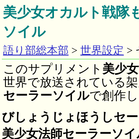
美少女オカルト戦隊
ソイル
語り部総本部
>
世界設定
>
このサプリメント
美少
世界で放送されている架
セーラーソイル
で創作し
びしょうじょほうしセー
美少女法師セーラーソイ